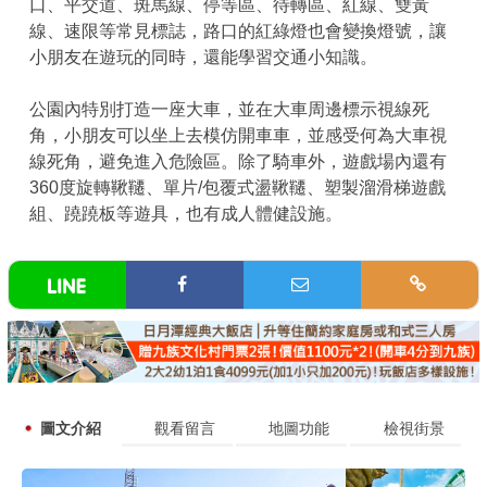
口、平交道、斑馬線、停等區、待轉區、紅線、雙黃
線、速限等常見標誌，路口的紅綠燈也會變換燈號，讓
小朋友在遊玩的同時，還能學習交通小知識。
公園內特別打造一座大車，並在大車周邊標示視線死
角，小朋友可以坐上去模仿開車車，並感受何為大車視
線死角，避免進入危險區。除了騎車外，遊戲場內還有
360度旋轉鞦韆、單片/包覆式盪鞦韆、塑製溜滑梯遊戲
組、蹺蹺板等遊具，也有成人體健設施。
圖文介紹
觀看留言
地圖功能
檢視街景