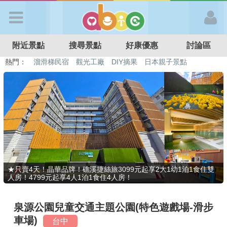
歡迎加入
附近景點
搜尋景點
好康優惠
討論區
APP登入
熱門：
溜滑梯民宿
觀光工廠
DIY摘果
日本親子景點
特色遊戲場
親子住房優惠
台北親子餐廳
溫泉泡湯SPA
首 頁
搜尋景點
好康優惠
★只賣4天！晶華品牌！礁溪捷絲旅3099元起享2大1幼1泊1食住雙
人房！4799元起享4人1泊1食住4人房！
最新消息
泉源公園兒童交通主題公園(特色遊戲場-滑步
最新留言
車場)
台中