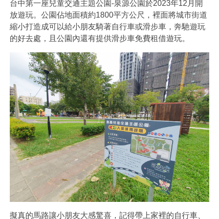
台中第一座兒童交通主題公園-泉源公園於2023年12月開
放遊玩。公園佔地面積約1800平方公尺，裡面將城市街道
縮小打造成可以給小朋友騎著自行車或滑步車，奔馳遊玩
的好去處，且公園內還有提供滑步車免費租借遊玩。
擬真的馬路讓小朋友大感驚喜，記得帶上家裡的自行車、