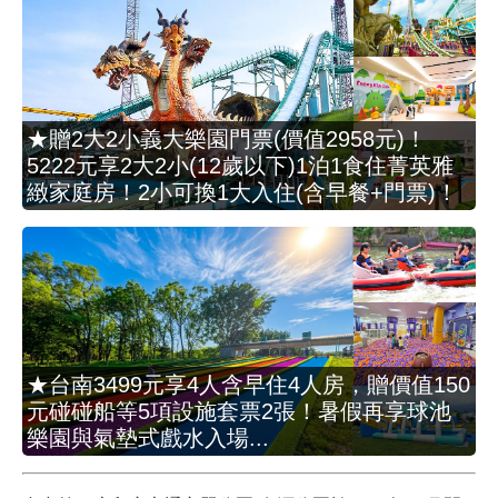
★贈2大2小義大樂園門票(價值2958元)！
5222元享2大2小(12歲以下)1泊1食住菁英雅
緻家庭房！2小可換1大入住(含早餐+門票)！
★台南3499元享4人含早住4人房，贈價值150
元碰碰船等5項設施套票2張！暑假再享球池
樂園與氣墊式戲水入場...