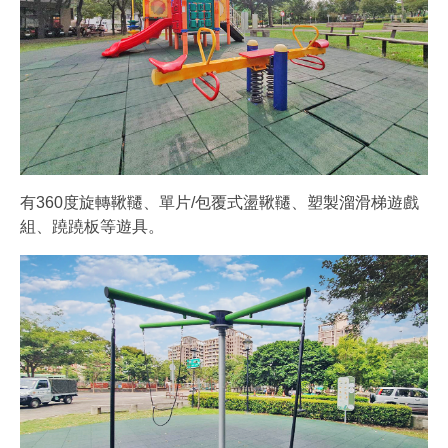
有360度旋轉鞦韆、單片/包覆式盪鞦韆、塑製溜滑梯遊戲
組、蹺蹺板等遊具。