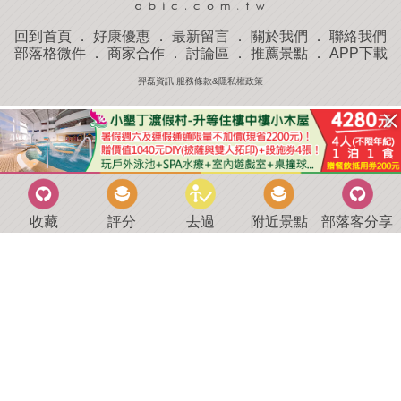
回到首頁
．
好康優惠
．
最新留言
．
關於我們
．
聯絡我們
部落格微件
．
商家合作
．
討論區
．
推薦景點
．
APP下載
羿磊資訊 服務條款&隱私權政策
收藏
評分
去過
附近景點
部落客分享