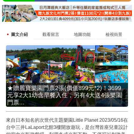
圖文介紹
觀看留言
地圖功能
檢視街景
★贈麗寶樂園門票2張(價值899元*2)！3699
元享2大1幼含早餐入住，另有4大送4張樂園
門票...
來自日本知名的次世代主題樂園Little Planet 2023/05/16在
台中三井LaLaport北館3樓開放遊玩，是台灣首座兒童設計