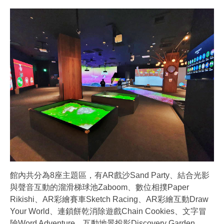
館內共分為8座主題區，有AR戲沙Sand Party、結合光影
與聲音互動的溜滑梯球池Zaboom、數位相撲Paper
Rikishi、AR彩繪賽車Sketch Racing、AR彩繪互動Draw
Your World、連鎖餅乾消除遊戲Chain Cookies、文字冒
險Word Adventure、互動地景投影Discovery Garden。