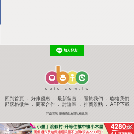
回到首頁
．
好康優惠
．
最新留言
．
關於我們
．
聯絡我們
部落格微件
．
商家合作
．
討論區
．
推薦景點
．
APP下載
羿磊資訊 服務條款&隱私權政策