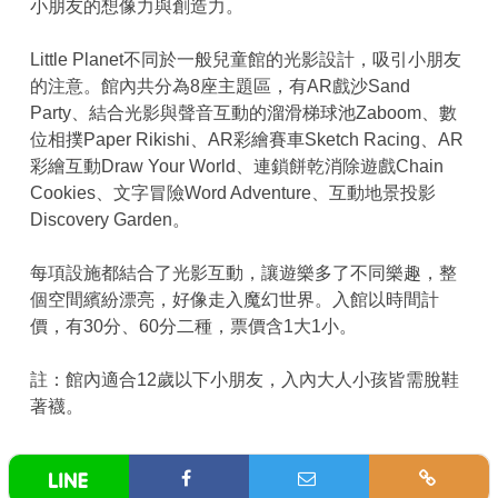
小朋友的想像力與創造力。
Little Planet不同於一般兒童館的光影設計，吸引小朋友
的注意。館內共分為8座主題區，有AR戲沙Sand
Party、結合光影與聲音互動的溜滑梯球池Zaboom、數
位相撲Paper Rikishi、AR彩繪賽車Sketch Racing、AR
彩繪互動Draw Your World、連鎖餅乾消除遊戲Chain
Cookies、文字冒險Word Adventure、互動地景投影
Discovery Garden。
每項設施都結合了光影互動，讓遊樂多了不同樂趣，整
個空間繽紛漂亮，好像走入魔幻世界。入館以時間計
價，有30分、60分二種，票價含1大1小。
註：館內適合12歲以下小朋友，入內大人小孩皆需脫鞋
著襪。