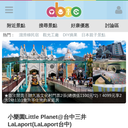
歡迎加入
附近景點
搜尋景點
好康優惠
討論區
APP登入
熱門：
溜滑梯民宿
觀光工廠
DIY摘果
日本親子景點
特色遊戲場
親子住房優惠
台北親子餐廳
溫泉泡湯SPA
首 頁
搜尋景點
好康優惠
★首次開賣！贈九族文化村門票2張(總價值1100元*2)！4099元享2
大2幼1泊1食升等住簡約家庭房
最新消息
小樂園Little Planet@台中三井
最新留言
LaLaport(LaLaport台中)