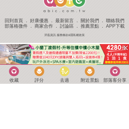
回到首頁
．
好康優惠
．
最新留言
．
關於我們
．
聯絡我們
部落格微件
．
商家合作
．
討論區
．
推薦景點
．
APP下載
羿磊資訊 服務條款&隱私權政策
收藏
評分
去過
附近景點
部落客分享