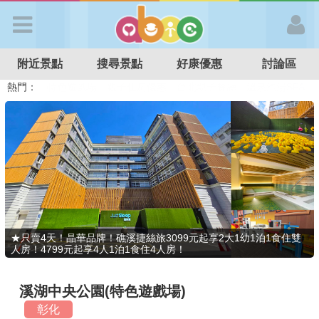
歡迎加入
附近景點
搜尋景點
好康優惠
討論區
APP登入
熱門：
溜滑梯民宿
觀光工廠
DIY摘果
日本親子景點
特色遊戲場
親子住房優惠
台北親子餐廳
溫泉泡湯SPA
首 頁
搜尋景點
好康優惠
★只賣4天！晶華品牌！礁溪捷絲旅3099元起享2大1幼1泊1食住雙
人房！4799元起享4人1泊1食住4人房！
最新消息
溪湖中央公園(特色遊戲場)
最新留言
彰化