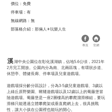
價位：免費
停車場：有
無線網路：無
部落格介紹：
那倆人✈玩樂人生
專頁
官網
溪
湖中央公園位在彰化溪湖鎮，佔地5.6公頃，2021年
2月完工開放。公園內分為南、北兩區塊，有環狀步道、
休憩亭、體健長廊、停車場及兒童遊戲場。
遊戲場採分齡分區設計，分為3-5歲兒童遊戲場、3歲以
上綠丘原野樂園、鞦韆遊戲場以及12歲以上的葡藤堡冒
險遊戲場。葡藤堡是一座2層樓高的攀爬溜滑梯組，要玩
滑梯只能透過立體攀爬架或垂直爬網上去，很具挑戰
性，讓大小孩在公園裡也能玩的開心。