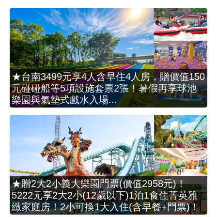
★台南3499元享4人含早住4人房，贈價值150
元碰碰船等5項設施套票2張！暑假再享球池
樂園與氣墊式戲水入場...
★贈2大2小義大樂園門票(價值2958元)！
5222元享2大2小(12歲以下)1泊1食住菁英雅
緻家庭房！2小可換1大入住(含早餐+門票)！