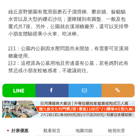
綠丘原野樂園有寬滑面磨石子溜滑梯、攀岩牆、躲貓貓
水管以及大型的礫石沙坑；盪鞦韆則有圓盤、一般及包
覆式共7座。另外，公園就在溪湖糖廠旁，還可以安排帶
小朋友體驗搭乘小火車、吃冰棒。
註1：公園內公廁因水壓問題尚未開放，有需要可至溪湖
糖廠使用。
註2：這裡原為公墓用地且旁邊還有公墓，若爸媽對此有
禁忌或小朋友較敏感者，不建議前往。
好康優惠
觀看留言
地圖功能
檢視街景