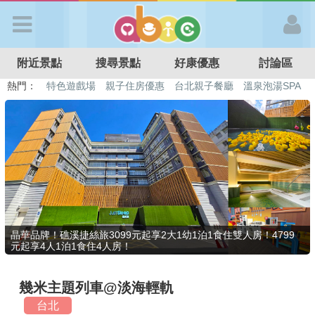
歡迎加入
附近景點
搜尋景點
好康優惠
討論區
APP登入
熱門：
特色遊戲場
親子住房優惠
台北親子餐廳
溫泉泡湯SPA
溜滑梯民宿
觀光工廠
DIY摘果
日本親子景點
首 頁
搜尋景點
好康優惠
晶華品牌！礁溪捷絲旅3099元起享2大1幼1泊1食住雙人房！4799
元起享4人1泊1食住4人房！
最新消息
幾米主題列車@淡海輕軌
最新留言
台北