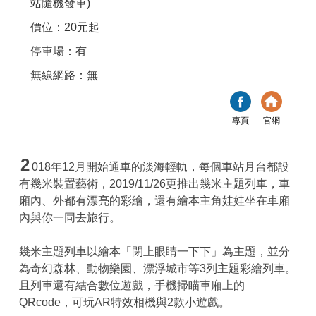
站隨機發車)
價位：20元起
停車場：有
無線網路：無
專頁
官網
2
018年12月開始通車的淡海輕軌，每個車站月台都設
有幾米裝置藝術，2019/11/26更推出幾米主題列車，車
廂內、外都有漂亮的彩繪，還有繪本主角娃娃坐在車廂
內與你一同去旅行。
幾米主題列車以繪本「閉上眼睛一下下」為主題，並分
為奇幻森林、動物樂園、漂浮城市等3列主題彩繪列車。
且列車還有結合數位遊戲，手機掃瞄車廂上的
QRcode，可玩AR特效相機與2款小遊戲。