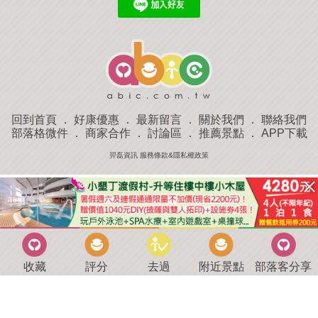
回到首頁
．
好康優惠
．
最新留言
．
關於我們
．
聯絡我們
部落格微件
．
商家合作
．
討論區
．
推薦景點
．
APP下載
羿磊資訊 服務條款&隱私權政策
收藏
評分
去過
附近景點
部落客分享