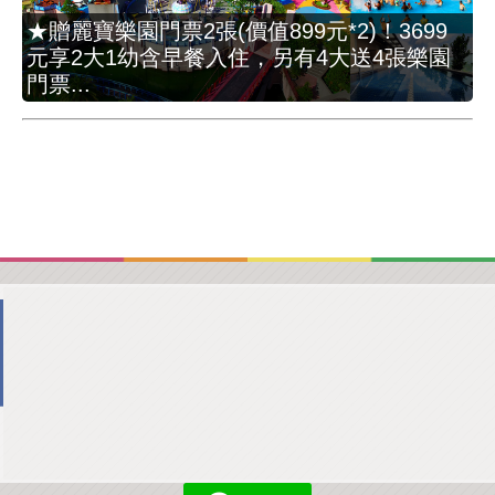
★贈麗寶樂園門票2張(價值899元*2)！3699
元享2大1幼含早餐入住，另有4大送4張樂園
門票...