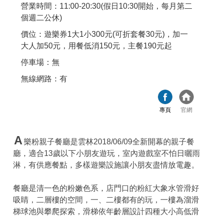
營業時間：11:00-20:30(假日10:30開始，每月第二
個週二公休)
價位：遊樂券1大1小300元(可折套餐30元)，加一
大人加50元，用餐低消150元，主餐190元起
停車場：無
無線網路：有
專頁
官網
A
樂粉親子餐廳是雲林2018/06/09全新開幕的親子餐
廳，適合13歲以下小朋友遊玩，室內遊戲室不怕日曬雨
淋，有供應餐點，多樣遊樂設施讓小朋友盡情放電趣。
餐廳是清一色的粉嫩色系，店門口的粉紅大象水管滑好
吸睛，二層樓的空間，一、二樓都有的玩，一樓為溜滑
梯球池與攀爬探索，滑梯依年齡層設計四種大小高低滑