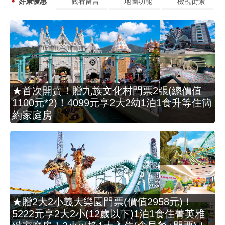
好康優惠
觀看留言
地圖功能
檢視街景
★首次開賣！贈九族文化村門票2張(總價值
1100元*2)！4099元享2大2幼1泊1食升等住簡
約家庭房
★贈2大2小義大樂園門票(價值2958元)！
5222元享2大2小(12歲以下)1泊1食住菁英雅