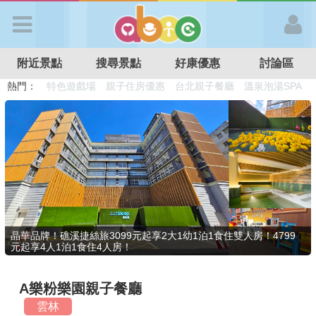
歡迎加入
附近景點
搜尋景點
好康優惠
討論區
APP登入
熱門：
溜滑梯民宿
觀光工廠
DIY摘果
日本親子景點
特色遊戲場
親子住房優惠
台北親子餐廳
溫泉泡湯SPA
首 頁
搜尋景點
好康優惠
晶華品牌！礁溪捷絲旅3099元起享2大1幼1泊1食住雙人房！4799
元起享4人1泊1食住4人房！
最新消息
A樂粉樂園親子餐廳
最新留言
雲林