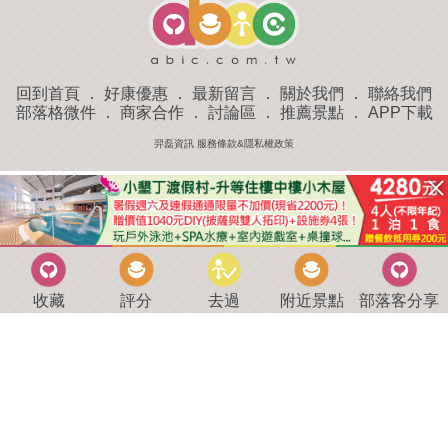
回到首頁
．
好康優惠
．
最新留言
．
關於我們
．
聯絡我們
部落格微件
．
商家合作
．
討論區
．
推薦景點
．
APP下載
羿磊資訊 服務條款&隱私權政策
收藏
評分
去過
附近景點
部落客分享