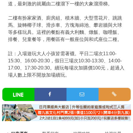
道，最刺激的就屬由二樓溜下一樓的大象溜滑梯。
二樓有扮家家酒、廚房組、積木牆、大型雪花片、跳跳
馬、旋轉椰子球、滑步車、方塊海綿池、攀岩牆與大球
等多樣玩具。這裡的餐點有義大利麵、燉飯、咖哩飯、
排餐、兒童餐等，用餐區有一般座位與和式座位二種。
註：入場遊玩大人小孩皆需著襪。平日二場次11:00-
15:30、16:00-20:30，假日三場次10:30-13:30、14:00-
17:00、17:30-20:30。續玩每場次加購價100元，超過入
場人數上限不開放加場續玩。