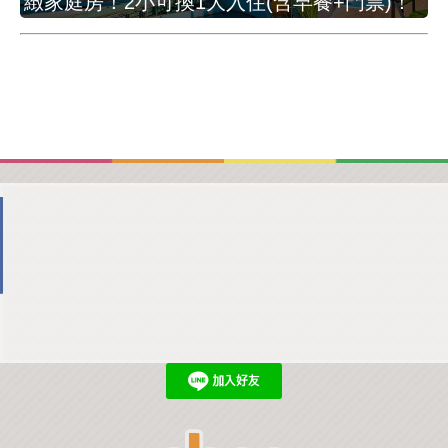
緻家庭房！2小可換1大入住(含早餐+門票)！