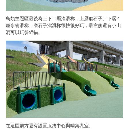
鳥類主題區最後為上下二層溜滑梯，上層磨石子、下層2
座水管滑梯，磨石子溜滑梯很快很好玩，最左側還有小山
洞可以玩躲貓貓。
在這區前方還有設置服務中心與哺集乳室。