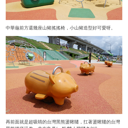
中華龜前方還幾座山豬搖搖椅，小山豬造型好可愛呀。
再前面就是超吸睛的台灣黑熊盪鞦韆，扛著盪鞦韆的台灣