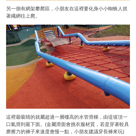
另一側有網架攀爬區，小朋友在這裡要化身小小蜘蛛人抓
著繩網往上爬。
這裡最吸睛的就屬超過一層樓高的水管滑梯，由堤坡頂一
口氣滑到最下面。(金屬滑面會挑衣服材質，若是穿著較具
磨擦力的褲子來速度會慢一點，小朋友建議穿長褲來玩)