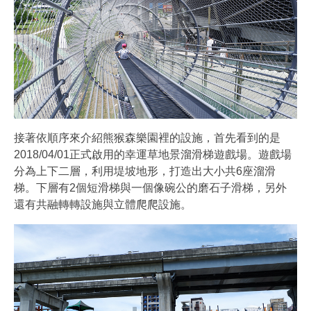
接著依順序來介紹熊猴森樂園裡的設施，首先看到的是
2018/04/01正式啟用的幸運草地景溜滑梯遊戲場。遊戲場
分為上下二層，利用堤坡地形，打造出大小共6座溜滑
梯。下層有2個短滑梯與一個像碗公的磨石子滑梯，另外
還有共融轉轉設施與立體爬爬設施。