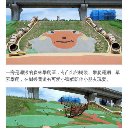
一旁是獮猴的森林攀爬區，有凸出的樹叢、攀爬繩網、單
索攀爬，在樹叢間還有可愛小彌猴陪伴小朋友玩耍。