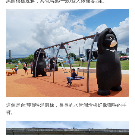
黑熊模樣逗趣，共有鳥巢/一般/雙人鞦韆各2組。
這個是台灣獮猴溜滑梯，長長的水管溜滑梯好像獮猴的手
臂。