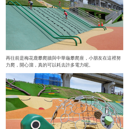
再往前是梅花鹿攀爬牆與中華龜攀爬座，小朋友在這裡努
力爬，開心溜，真的可以耗去許多電力呢。