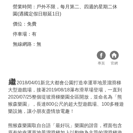
營業時間：戶外不限，每月第二、四週的星期二休
園(遇國定假日順延1日)
價位：免費
停車場：有
無線網路：無
專頁
官網
繼
2018/04/01新北大都會公園打造幸運草地景溜滑梯
大型遊戲場，接著2019/08/18瀑布滑草場登場，一直到
2020/07/25整個堤坡滑梯樂園全區開放，並命名為「熊
猴森樂園」，長達800公尺的超大型遊戲場、100多種遊
樂設施，讓小朋友盡情放電趣！
熊猴森樂園取自台語「最好玩」樂園的諧音，裡面包含
原有的幸運草地景溜滑梯加上以動物為主題的溜滑梯遊