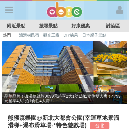
歡迎加入
附近景點
搜尋景點
好康優惠
討論區
APP登入
熱門：
特色遊戲場
親子住房優惠
台北親子餐廳
溫泉泡湯SPA
溜滑梯民宿
觀光工廠
DIY摘果
日本親子景點
首 頁
搜尋景點
好康優惠
晶華品牌！礁溪捷絲旅3099元起享2大1幼1泊1食住雙人房！4799
元起享4人1泊1食住4人房！
最新消息
熊猴森樂園@新北大都會公園(幸運草地景溜
最新留言
滑梯+瀑布滑草場-*特色遊戲場)
台北