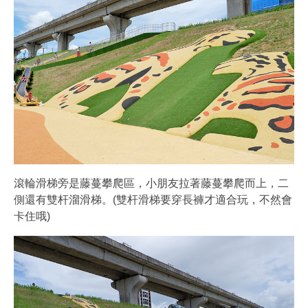
滾輪滑梯旁是藤蔓攀爬區，小朋友拉著藤蔓攀爬而上，二
側還有雙杆溜滑梯。(雙杆滑梯要穿長褲才適合玩，不然會
卡住哦)