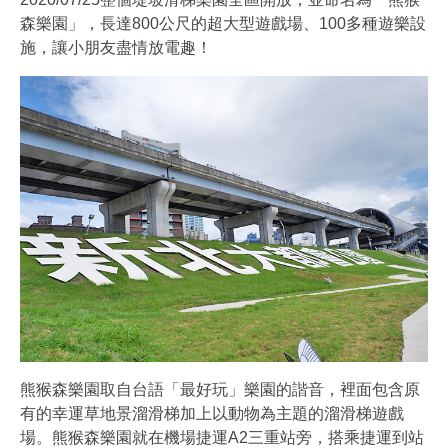
森樂園」，長達800公尺的超大型遊戲場、100多種遊樂設
施，讓小朋友盡情放電趣！
熊猴森樂園取自台語「最好玩」樂園的諧音，裡面包含原
有的幸運草地景溜滑梯加上以動物為主題的溜滑梯遊戲
場。熊猴森樂園就在機場捷運A2三重站旁，搭乘捷運到站