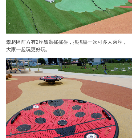
攀爬區前方有2座瓢蟲搖搖盤，搖搖盤一次可多人乘座，
大家一起玩更好玩。