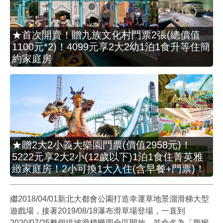
★首次開賣！贈九族文化村門票2張(總價值
1100元*2)！4099元享2大2幼1泊1食升等住簡
約家庭房
★贈2大2小義大樂園門票(價值2958元)！
5222元享2大2小(12歲以下)1泊1食住菁英雅
緻家庭房！2小可換1大入住(含早餐+門票)！
繼2018/04/01新北大都會公園打造幸運草地景溜滑梯大型
遊戲場，接著2019/08/18瀑布滑草場登場，一直到
2020/07/25整個堤坡滑梯樂園全區開放，並命名為「熊猴