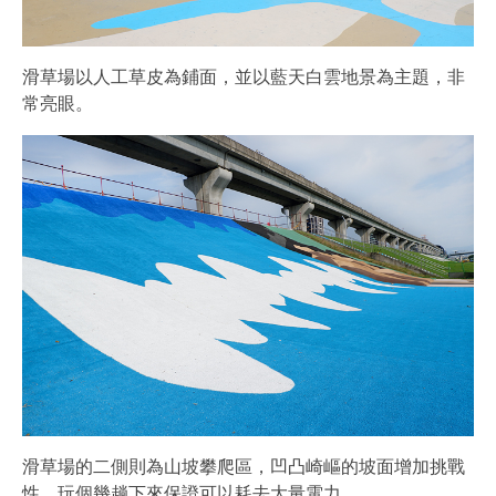
滑草場以人工草皮為鋪面，並以藍天白雲地景為主題，非
常亮眼。
滑草場的二側則為山坡攀爬區，凹凸崎嶇的坡面增加挑戰
性，玩個幾趟下來保證可以耗去大量電力。