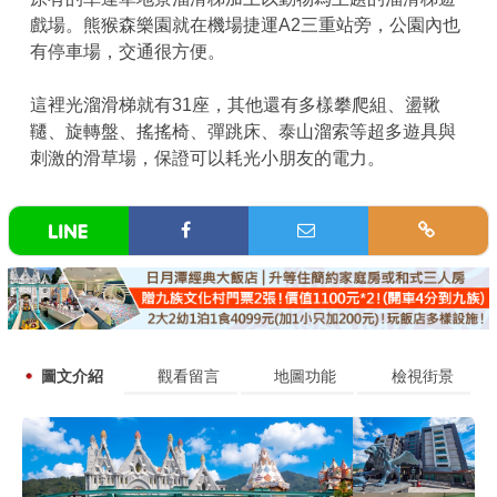
戲場。熊猴森樂園就在機場捷運A2三重站旁，公園內也
有停車場，交通很方便。
這裡光溜滑梯就有31座，其他還有多樣攀爬組、盪鞦
韆、旋轉盤、搖搖椅、彈跳床、泰山溜索等超多遊具與
刺激的滑草場，保證可以耗光小朋友的電力。
圖文介紹
觀看留言
地圖功能
檢視街景