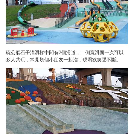
碗公磨石子溜滑梯中間有2個滑道，二側寬滑面一次可以
多人共玩，常見幾個小朋友一起溜，現場歡笑聲不斷。