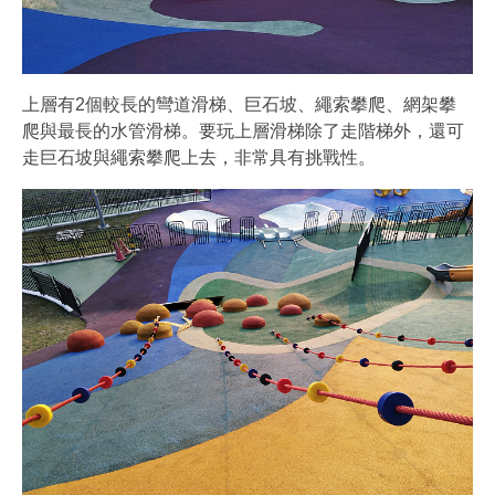
上層有2個較長的彎道滑梯、巨石坡、繩索攀爬、網架攀
爬與最長的水管滑梯。要玩上層滑梯除了走階梯外，還可
走巨石坡與繩索攀爬上去，非常具有挑戰性。