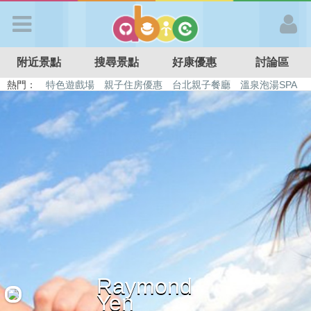
歡迎加入
附近景點
搜尋景點
好康優惠
討論區
APP登入
熱門：
特色遊戲場
親子住房優惠
台北親子餐廳
溫泉泡湯SPA
溜滑梯民宿
觀光工廠
DIY摘果
日本親子景點
首 頁
搜尋景點
好康優惠
最新消息
Raymond
最新留言
Yen