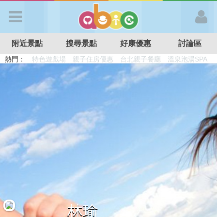
歡迎加入
附近景點
搜尋景點
好康優惠
討論區
APP登入
熱門：
溜滑梯民宿
觀光工廠
DIY摘果
日本親子景點
特色遊戲場
親子住房優惠
台北親子餐廳
溫泉泡湯SPA
首 頁
搜尋景點
好康優惠
最新消息
最新留言
林瑜