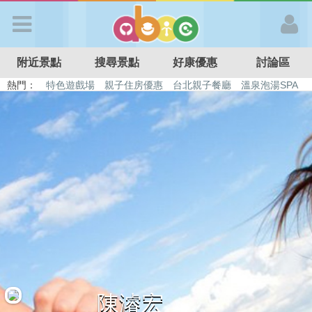
歡迎加入
附近景點
搜尋景點
好康優惠
討論區
APP登入
熱門：
特色遊戲場
親子住房優惠
台北親子餐廳
溫泉泡湯SPA
溜滑梯民宿
觀光工廠
DIY摘果
日本親子景點
首 頁
搜尋景點
好康優惠
最新消息
最新留言
陳濬宏