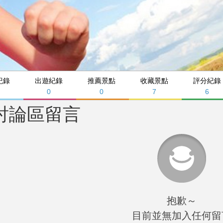
紀錄
出遊紀錄
推薦景點
收藏景點
評分紀錄
0
0
7
6
討論區留言
抱歉～
目前並無加入任何留