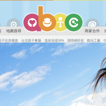
言
地圖搜尋
商家合作
親子住房優惠
台北親子餐廳
溫泉泡湯SPA
溜滑梯民宿
觀光工廠
D