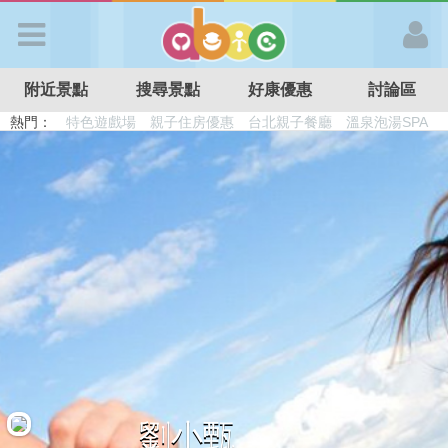
歡迎加入
附近景點
搜尋景點
好康優惠
討論區
APP登入
熱門：
特色遊戲場
親子住房優惠
台北親子餐廳
溫泉泡湯SPA
溜滑梯民宿
觀光工廠
DIY摘果
日本親子景點
首 頁
搜尋景點
好康優惠
最新消息
最新留言
劉小甄