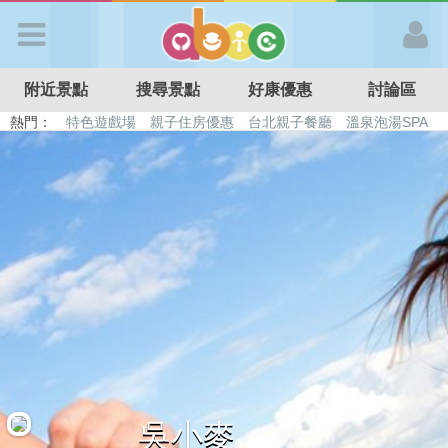
歡迎加入
附近景點
搜尋景點
好康優惠
討論區
APP登入
熱門：
特色遊戲場
親子住房優惠
台北親子餐廳
溫泉泡湯SPA
溜滑梯民宿
觀光工廠
DIY摘果
日本親子景點
首 頁
搜尋景點
好康優惠
最新消息
最新留言
吳小麥