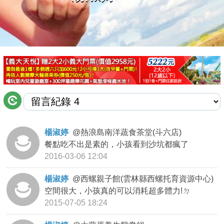
商家合作
推薦景點
討論區
聯絡我們
楊淑婷
@
熱浪島南洋蔬食茶堂(斗六店)
餐點吃不出是素的，小孩看到沙坑都瘋了
APP下載
2016-03-06 12:04
楊淑婷
@
西螺親子館(雲林縣西螺托育資源中心)
空間很大，小孩真的可以消耗超多體力!ㄉ
2015-07-05 18:24