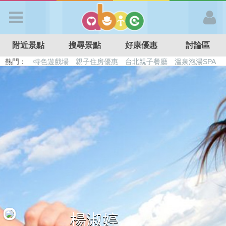
歡迎加入
附近景點
搜尋景點
好康優惠
討論區
APP登入
熱門：
特色遊戲場
親子住房優惠
台北親子餐廳
溫泉泡湯SPA
溜滑梯民宿
觀光工廠
DIY摘果
日本親子景點
首 頁
搜尋景點
好康優惠
最新消息
最新留言
楊淑婷