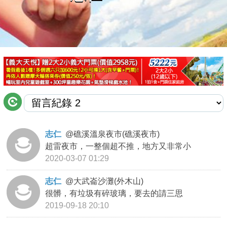
商家合作
推薦景點
討論區
聯絡我們
志仁
@
礁溪溫泉夜市(礁溪夜市)
超雷夜市，一整個超不推，地方又非常小
APP下載
2020-03-07 01:29
志仁
@
大武崙沙灘(外木山)
很髒，有垃圾有碎玻璃，要去的請三思
2019-09-18 20:10