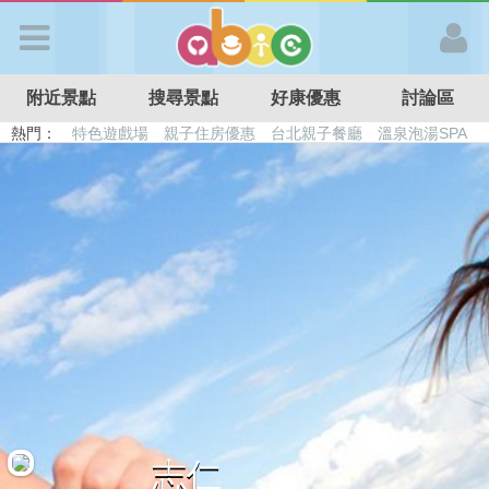
歡迎加入
附近景點
搜尋景點
好康優惠
討論區
APP登入
熱門：
特色遊戲場
親子住房優惠
台北親子餐廳
溫泉泡湯SPA
溜滑梯民宿
觀光工廠
DIY摘果
日本親子景點
首 頁
搜尋景點
好康優惠
最新消息
最新留言
志仁