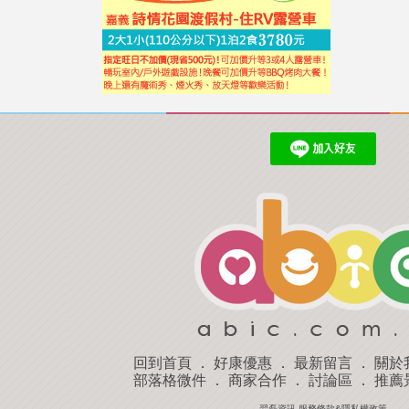
回到首頁
．
好康優惠
．
最新留言
．
關於
部落格微件
．
商家合作
．
討論區
．
推薦
羿磊資訊 服務條款&隱私權政策