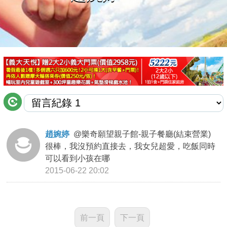
商家合作
推薦景點
討論區
聯絡我們
趙婉婷
@
樂奇願望親子館-親子餐廳(結束營業)
很棒，我沒預約直接去，我女兒超愛，吃飯同時
APP下載
可以看到小孩在哪
2015-06-22 20:02
前一頁
下一頁