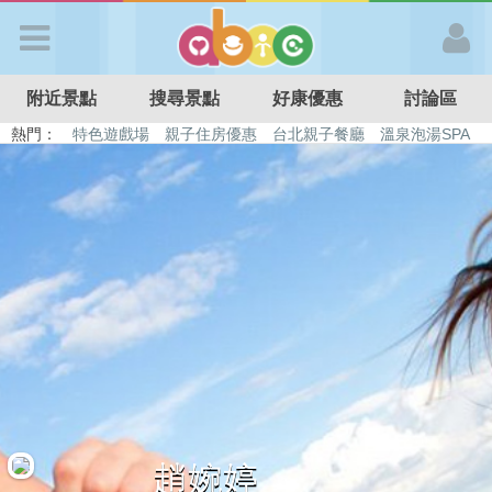
歡迎加入
附近景點
搜尋景點
好康優惠
討論區
APP登入
熱門：
特色遊戲場
親子住房優惠
台北親子餐廳
溫泉泡湯SPA
溜滑梯民宿
觀光工廠
DIY摘果
日本親子景點
首 頁
搜尋景點
好康優惠
最新消息
最新留言
趙婉婷