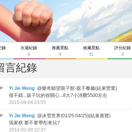
紀錄
出遊紀錄
推薦景點
收藏景點
評分紀錄
0
0
31
0
留言紀錄
Yi Jie Weng
@
樂奇願望親子館-親子餐廳(結束營業)
很不錯...孩子玩的很開心...8大7小消費5500左右
2015-04-04 23:55
Yi Jie Weng
@
冰雪世界(01/25-04/25)(結束展覽)
張家稘 要不要帶彤來玩?
2014-02-09 22:37