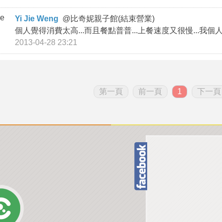
Yi Jie Weng
@
比奇妮親子館(結束營業)
個人覺得消費太高...而且餐點普普...上餐速度又很慢...我個
2013-04-28 23:21
第一頁
前一頁
1
下一頁