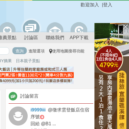
歡迎加入
|
登入
推薦景點
討論區
聯絡我們
APP下載
進階選項
使用地圖搜尋功能
IY摘果
日本親子景點
討論留言
i9999iii
@
徵求雲登飯店住宿
序號
回給 @B1 ...