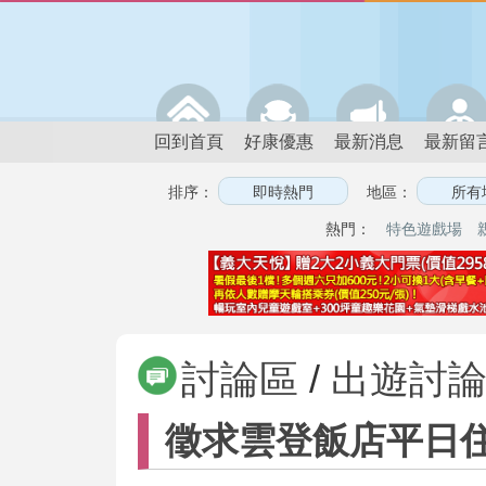
回到首頁
好康優惠
最新消息
最新留
排序：
地區：
熱門：
特色遊戲場
討論區
/
出遊討
徵求雲登飯店平日