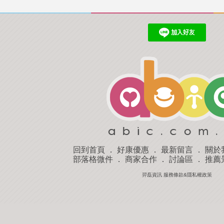
回到首頁
．
好康優惠
．
最新留言
．
關於
部落格微件
．
商家合作
．
討論區
．
推薦
羿磊資訊 服務條款&隱私權政策