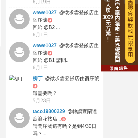
6月19日
wewe1027
@
徵求雲登飯店住
宿序號
回給 @B2 ...
6月1日
wewe1027
@
徵求雲登飯店住
宿序號
回給 @B1 請問...
6月1日
柳丁
@
徵求雲登飯店住宿序號
還需要嗎？
5月23日
taco19800229
@
轉讓宜蘭達
煦浪花旅店...
請問序號還有嗎？是到4/30日
嗎？...