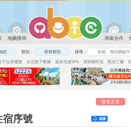
言
地圖搜尋
商家合作
類別：
搜尋：
親子住房優惠
台北親子餐廳
溫泉泡湯SPA
溜滑梯民宿
觀光工廠
D
論
發表文章
住宿序號
追蹤