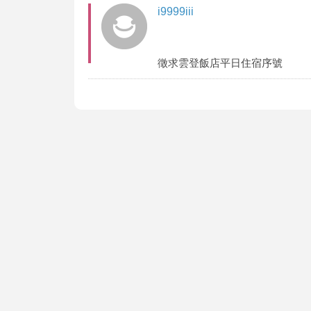
i9999iii
徵求雲登飯店平日住宿序號