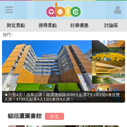
歡迎加入
附近景點
搜尋景點
好康優惠
討論區
APP登入
熱門：
溜滑梯民宿
觀光工廠
DIY摘果
日本親子景點
特色遊戲場
親子住房優惠
台北親子餐廳
溫泉泡湯SPA
首 頁
搜尋景點
好康優惠
★只賣4天！晶華品牌！礁溪捷絲旅3099元起享2大1幼1泊1食住雙
人房！4799元起享4人1泊1食住4人房！
最新消息
貓頭鷹圖書館
台北
最新留言