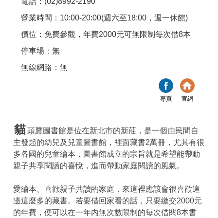
電話：(02)8992-2190
營業時間：10:00-20:00(週六至18:00，週一休館)
價位：免費參觀，年費2000元可無限制每次借8本
停車場：無
無線網路：無
專頁
官網
貓
頭鷹圖書館是位在新北市的新莊，是一個由民間自
主發起的幼兒及兒童圖書館，裡面藏書2萬冊，尤其有很
多各國的兒童繪本，圖書館成立的宗旨就是希望能帶動
親子共享閱讀的喜悅，進而帶動家庭閱讀的風氣。
愛繪本、喜歡親子共讀的家庭，來這裡應該會很喜歡這
邊這麼多的藏書。若要借回家看的話，只要繳交2000元
的年費，便可以在一年內無次數限制的每次借閱8本書