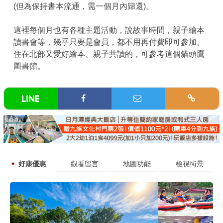
(但為保持書本流通，需一個月內歸還)。
這裡每個月也有各種主題活動，說故事時間，親子繪本
讀書會等，幾乎只要是會員，都不用再付費即可參加。
住在北部又愛好繪本、親子共讀的，可參考這個貓頭鷹
圖書館。
好康優惠
觀看留言
地圖功能
檢視街景