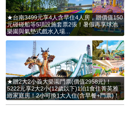
★台南3499元享4人含早住4人房，贈價值150
元碰碰船等5項設施套票2張！暑假再享球池
樂園與氣墊式戲水入場...
★贈2大2小義大樂園門票(價值2958元)！
5222元享2大2小(12歲以下)1泊1食住菁英雅
緻家庭房！2小可換1大入住(含早餐+門票)！