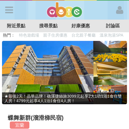
歡迎加入
附近景點
搜尋景點
好康優惠
討論區
APP登入
熱門：
溜滑梯民宿
觀光工廠
DIY摘果
日本親子景點
特色遊戲場
親子住房優惠
台北親子餐廳
溫泉泡湯SPA
首 頁
搜尋景點
好康優惠
★最後2天！晶華品牌！礁溪捷絲旅3099元起享2大1幼1泊1食住雙
人房！4799元起享4人1泊1食住4人房！
最新消息
蝶舞新群(溜滑梯民宿)
最新留言
宜蘭