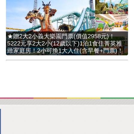
★贈2大2小義大樂園門票(價值2958元)！
5222元享2大2小(12歲以下)1泊1食住菁英雅
緻家庭房！2小可換1大入住(含早餐+門票)！