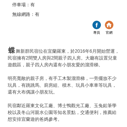
停車場：有
無線網路：有
專頁
官網
蝶
舞新群民宿位在宜蘭羅東，於2016年6月開始營運，
民宿擁有2間雙人房與2間親子四人房。大廳有設置兒童
遊戲區，親子四人房內還有小朋友愛的溜滑梯。
明亮寬敞的親子房，有手工木製溜滑梯，一旁擺放不少
玩具，有跳跳馬、廚房組、積木、玩具小車車等玩具，
還有大布偶讓小朋友玩。
民宿鄰近羅東文化工廠、博士鴨觀光工廠、玉兔鉛筆學
校以及冬山河親水公園等知名景點，交通便利，推薦給
想安排宜蘭遊的爸媽參考。