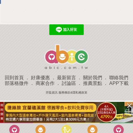
回到首頁
．
好康優惠
．
最新留言
．
關於我們
．
聯絡我們
部落格微件
．
商家合作
．
討論區
．
推薦景點
．
APP下載
羿磊資訊 服務條款&隱私權政策