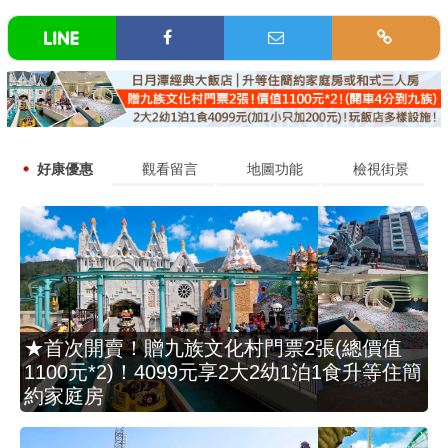
好康優惠
觀看留言
地圖功能
檢視街景
★首次開賣！贈九族文化村門票2張(總價值
1100元*2)！4099元享2大2幼1泊1食升等住簡
約家庭房