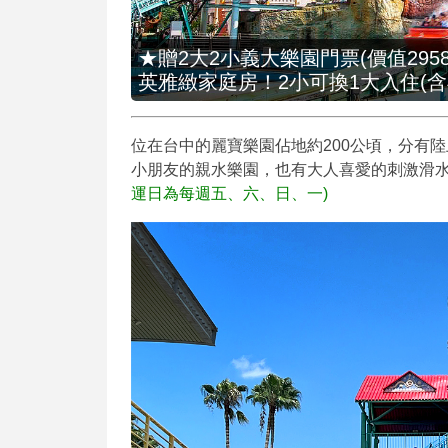
★贈2大2小義大樂園門票(價值2958
英雅緻家庭房！2小可換1大入住(含
位在台中的麗寶樂園佔地約200公頃，分有
小朋友的親水樂園，也有大人喜愛的刺激滑水道。
運日為每週五、六、日、一)