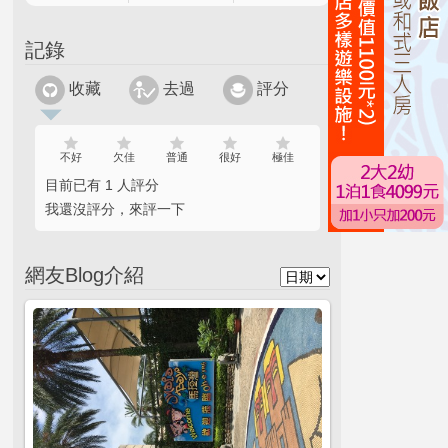
記錄
收藏
去過
評分
不好
欠佳
普通
很好
極佳
目前已有 1 人評分
我還沒評分，來評一下
網友Blog介紹