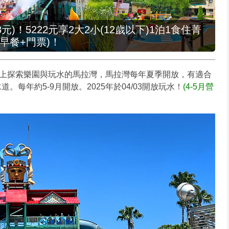
元)！5222元享2大2小(12歲以下)1泊1食住菁
早餐+門票)！
陸上探索樂園與玩水的馬拉灣，馬拉灣每年夏季開放，有適合
每年約5-9月開放。2025年於04/03開放玩水！
(4-5月營