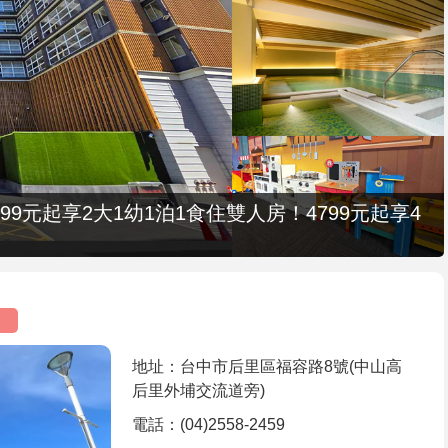
9元起享2大1幼1泊1食住雙人房！4799元起享4
地址：台中市后里區福容路8號(中山高
后里外埔交流道旁)
電話：(04)2558-2459