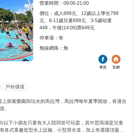
營業時間：09:00-21:00
價位：成人899元、12歲以上學生799
元、6-11歲兒童699元、3-5歲幼童
449，午後(14:00)票649元
停車場：有
無線網路：無
專頁
官網
戶外環境
有陸上探索樂園與玩水的馬拉灣，馬拉灣每年夏季開放，有適合
道。
公分以下小朋友只要有大人陪同皆可玩耍，其中思瑪湖是兒童
有各式童趣造型水上設施、小型滑水道，加上有遮陽頂蓋，