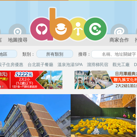
言
地圖搜尋
商家合作
類別：
搜尋：
親子住房優惠
台北親子餐廳
溫泉泡湯SPA
溜滑梯民宿
觀光工廠
D