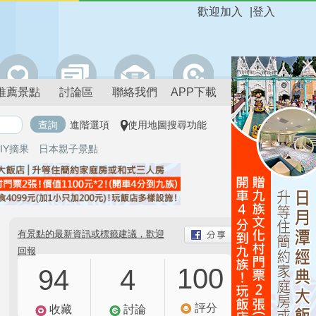
歡迎加入
|
登入
推薦景點
討論區
聯絡我們
APP下載
進階選項
使用地圖搜尋功能
IY摘果
日本親子景點
有景點的最新資訊或標籤建議，歡迎
回報
100
94
4
評分
收藏
討論