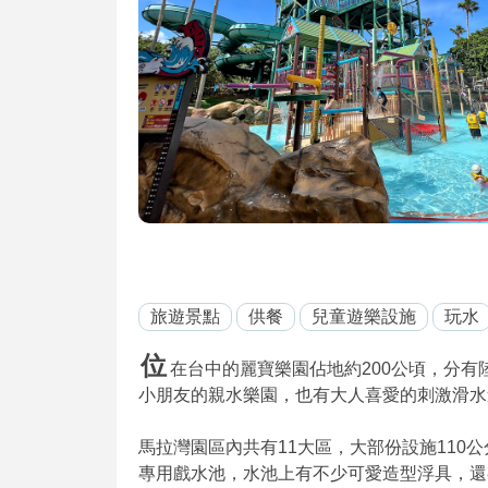
旅遊景點
供餐
兒童遊樂設施
玩水
位
在台中的麗寶樂園佔地約200公頃，分
小朋友的親水樂園，也有大人喜愛的刺激滑水
馬拉灣園區內共有11大區，大部份設施110
專用戲水池，水池上有不少可愛造型浮具，還