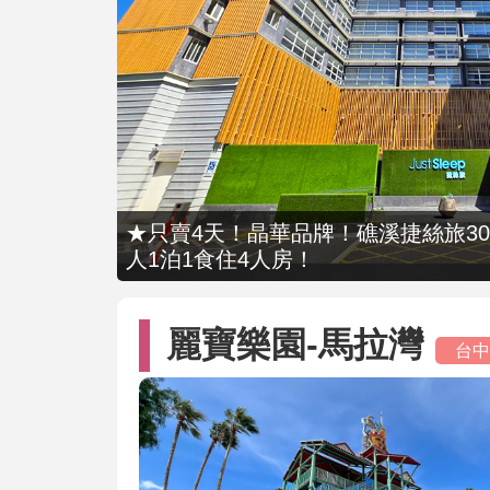
★只賣4天！晶華品牌！礁溪捷絲旅309
人1泊1食住4人房！
麗寶樂園-馬拉灣
台中