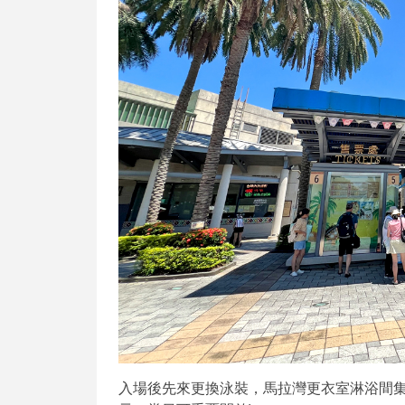
入場後先來更換泳裝，馬拉灣更衣室淋浴間集