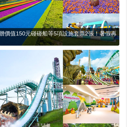
，贈價值150元碰碰船等5項設施套票2張！暑假再