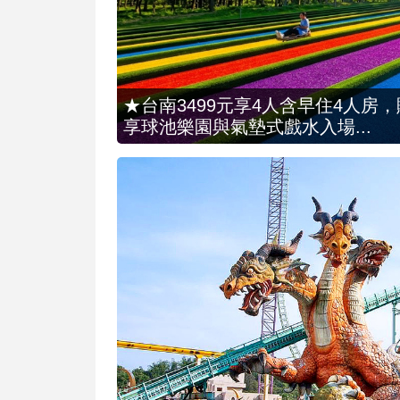
★台南3499元享4人含早住4人房
享球池樂園與氣墊式戲水入場...