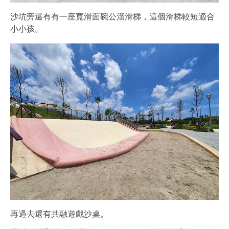
沙坑旁還有有一座寬滑面碗公溜滑梯，這個滑梯較短適合
小小孩。
再過去還有共融遊戲沙桌。