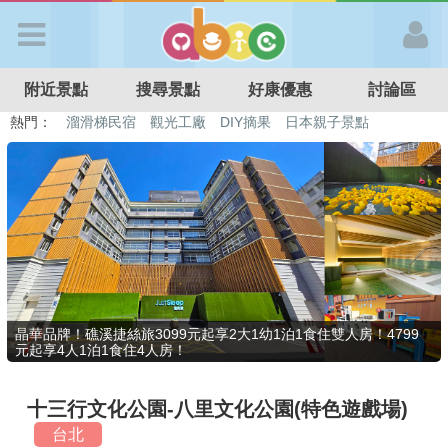
歡迎加入
附近景點
搜尋景點
好康優惠
討論區
APP登入
熱門：
溜滑梯民宿
觀光工廠
DIY摘果
日本親子景點
特色遊戲場
親子住房優惠
台北親子餐廳
溫泉泡湯SPA
首 頁
搜尋景點
好康優惠
晶華品牌！礁溪捷絲旅3099元起享2大1幼1泊1食住雙人房！4799
元起享4人1泊1食住4人房！
最新消息
十三行文化公園-八里文化公園(特色遊戲場)
最新留言
台北