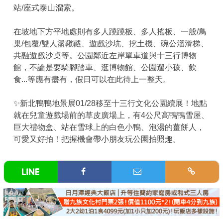
站/座式泰山溜索。
在坡地下方平地處則有多人蹺蹺板、多人搖板、一般/鳥
巢/包覆/雙人盪鞦韆、遊戲沙坑、挖土機、碗公溜滑梯、
共融遊戲沙桌等。公園鄰近左岸單車道與十三行博物
館，不論是要騎腳踏車、逛博物館、公園遛小孩、飲
食...等應有盡有，假日可以在此待上一整天。
✨新北鴨鴨地景展01/28移至十三行文化公園續展！地點
就在兒童遊戲場前的草皮廣場上，有4公尺高鴨鴨雪屋、
巨大禮物盒、站在雪球上的白色小鴨、泡湯的薑餅人，
可愛又好拍！把握機會帶小朋友玩公園拍照趣。