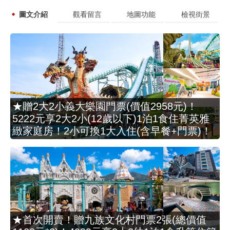
圖文介紹
觀看留言
地圖功能
檢視街景
★贈2大2小義大樂園門票(價值2958元)！
5222元享2大2小(12歲以下)1泊1食住菁英雅
緻家庭房！2小可換1大入住(含早餐+門票)！
★首次開賣！贈九族文化村門票2張(總價值