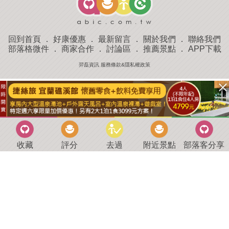
回到首頁
．
好康優惠
．
最新留言
．
關於我們
．
聯絡我們
部落格微件
．
商家合作
．
討論區
．
推薦景點
．
APP下載
羿磊資訊 服務條款&隱私權政策
收藏
評分
去過
附近景點
部落客分享