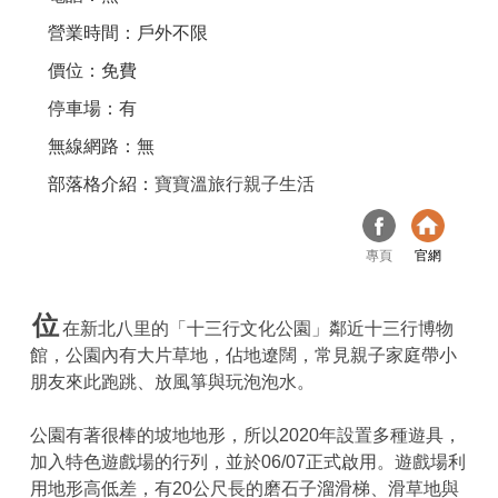
營業時間：戶外不限
價位：免費
停車場：有
無線網路：無
部落格介紹：
寶寶溫旅行親子生活
專頁
官網
位
在新北八里的「十三行文化公園」鄰近十三行博物
館，公園內有大片草地，佔地遼闊，常見親子家庭帶小
朋友來此跑跳、放風箏與玩泡泡水。
公園有著很棒的坡地地形，所以2020年設置多種遊具，
加入特色遊戲場的行列，並於06/07正式啟用。遊戲場利
用地形高低差，有20公尺長的磨石子溜滑梯、滑草地與