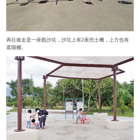
再往後走是一座戲沙坑，沙坑上有2座挖土機，上方也有
遮陽棚。