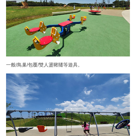
一般/鳥巢/包覆/雙人盪鞦韆等遊具。