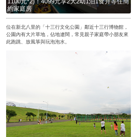
1100元*2)！4099元享2大2幼1泊1食升等住簡
約家庭房
位在新北八里的「十三行文化公園」鄰近十三行博物館，
公園內有大片草地，佔地遼闊，常見親子家庭帶小朋友來
此跑跳、放風箏與玩泡泡水。