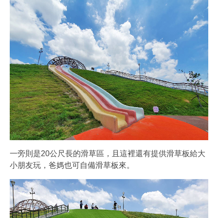
一旁則是20公尺長的滑草區，且這裡還有提供滑草板給大
小朋友玩，爸媽也可自備滑草板來。