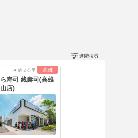
進階搜尋
高雄
約 2 公里
ら寿司 藏壽司(高雄
山店)