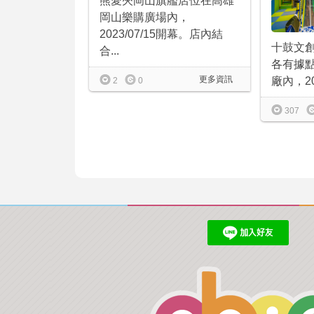
熊愛夾岡山旗艦店位在高雄
岡山樂購廣場內，
2023/07/15開幕。店內結
十鼓文
合...
各有據
更多資訊
廠內，20
2
0
307