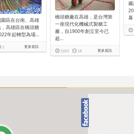
藏
2
橋頭糖廠在高雄，是台灣第
幕
創園區在台南、高雄
一座現代化機械式製糖工
點，高雄區在橋頭糖
廠，自1900年創立至今已
22年起轉型為場...
超...
更多資訊
2
更多資訊
1053
18