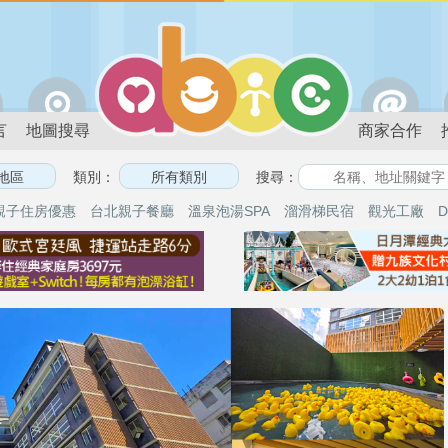
言
地圖搜尋
商家合作
類別：
搜尋：
親子住房優惠
台北親子餐廳
溫泉泡湯SPA
溜滑梯民宿
觀光工廠
D