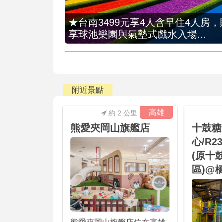
★台南3499元享4人含早住4人房
享球池樂園與氣墊式戲水入場...
附近景點
高雄
約 2 公里
熊愛夾岡山旗艦店
十鼓糖
心/R
(原十
區)@