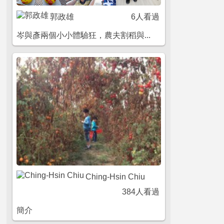
郭政雄
6人看過
岑與彥兩個小小體驗狂，農夫割稻與...
Ching-Hsin Chiu
384人看過
簡介