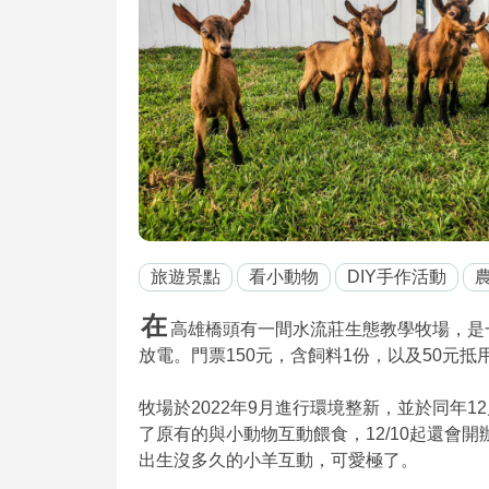
旅遊景點
看小動物
DIY手作活動
在
高雄橋頭有一間水流莊生態教學牧場，是
放電。門票150元，含飼料1份，以及50元
牧場於2022年9月進行環境整新，並於同年
了原有的與小動物互動餵食，12/10起還會
出生沒多久的小羊互動，可愛極了。