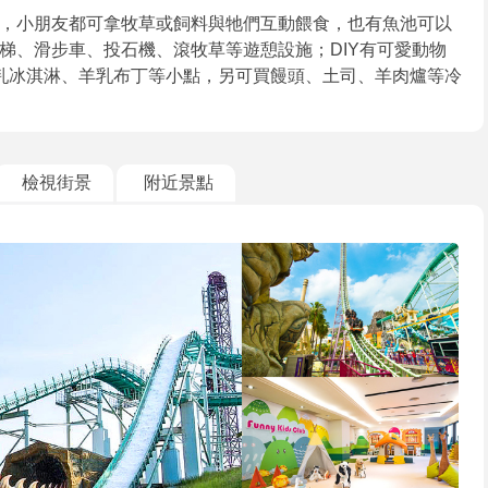
，小朋友都可拿牧草或飼料與牠們互動餵食，也有魚池可以
梯、滑步車、投石機、滾牧草等遊憩設施；DIY有可愛動物
乳冰淇淋、羊乳布丁等小點，另可買饅頭、土司、羊肉爐等冷
檢視街景
附近景點