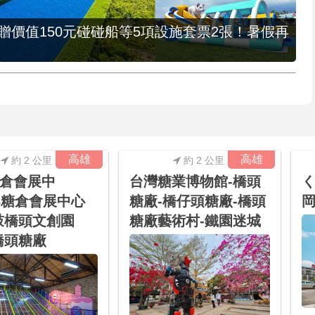
，贈價值150元碰碰船等5項設施套票2張！暑假再
高雄
高雄
約 2 公里
約 2 公里
倉會展中
台灣糖業博物館-橋頭
く
23糖倉會展中心
糖廠-橋仔頭糖廠-橋頭
岡
鼓橋頭文創園
糖廠藝術村-鐵園迷城
橋頭糖廠