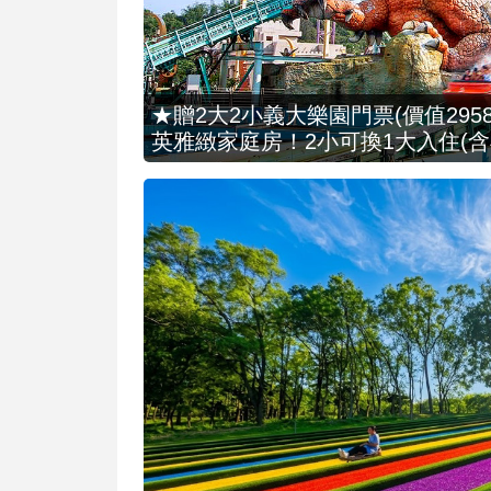
★贈2大2小義大樂園門票(價值2958
英雅緻家庭房！2小可換1大入住(含