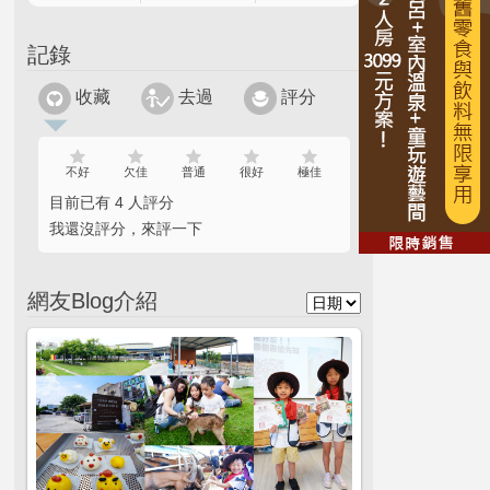
記錄
收藏
去過
評分
不好
欠佳
普通
很好
極佳
目前已有 4 人評分
我還沒評分，來評一下
網友Blog介紹