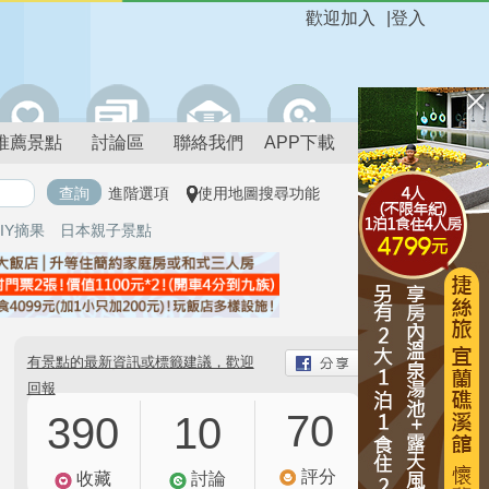
歡迎加入
|
登入
推薦景點
討論區
聯絡我們
APP下載
進階選項
使用地圖搜尋功能
IY摘果
日本親子景點
有景點的最新資訊或標籤建議，歡迎
回報
70
390
10
評分
收藏
討論