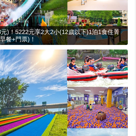
元)！5222元享2大2小(12歲以下)1泊1食住菁
早餐+門票)！