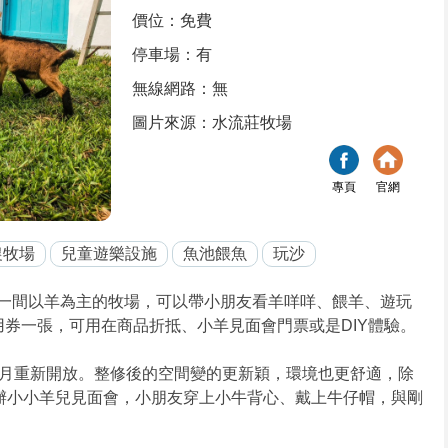
價位：免費
停車場：有
無線網路：無
圖片來源：水流莊牧場
專頁
官網
農牧場
兒童遊樂設施
魚池餵魚
玩沙
一間以羊為主的牧場，可以帶小朋友看羊咩咩、餵羊、遊玩
抵用券一張，可用在商品折抵、小羊見面會門票或是DIY體驗。
12月重新開放。整修後的空間變的更新穎，環境也更舒適，除
開辦小小羊兒見面會，小朋友穿上小牛背心、戴上牛仔帽，與剛