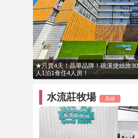
★只賣4天！晶華品牌！礁溪捷絲旅309
人1泊1食住4人房！
水流莊牧場
高雄