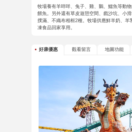
牧場養有羊咩咩、兔子、雞、鵝、鱷魚等動物
餵魚。另外還有草皮遊憩空間、戲沙坑、小滑
撲滿、不織布相框2種。牧場供應鮮羊奶、羊
凍食品回家享用。
好康優惠
觀看留言
地圖功能