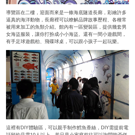
導覽區在二樓，迎面而來是一條海底隧道長廊，彩繪許多
逼真的海洋動物，長廊裡可以瞭解品牌故事歷程、各種常
被用來加工的魚類介紹。館內有一區變裝區，提供幾套男
女海盜服裝，讓你打扮成小小海盜。還有一間小遊戲間，
有手足球遊戲枱、飛碟球桌，可以跟小孩子一起玩樂。
這裡有DIY體驗區，可以親手制作鱈魚香絲，DIY需提前電
話預約且需10人以上，若只是小家庭前往可以詢問能否併