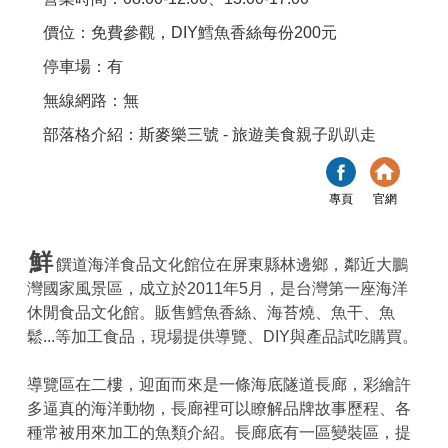
價位：免費參觀，DIY鱈魚香絲每份200元
停車場：有
無線網路：無
部落格介紹：斯麥樂三號 - 旅遊美食親子趴趴走
專頁
官網
鮮
饌道海洋食品文化館位在屏東縣林邊鄉，鄰近大鵬
灣國家風景區，成立於2011年5月，是台灣第一座海洋
休閒食品文化館。販售鱈魚香絲、海苔燒、魚干、魚
鬆...等加工食品，現場提供導覽、DIY與產品試吃購買。
導覽區在二樓，迎面而來是一條海底隧道長廊，彩繪許
多逼真的海洋動物，長廊裡可以瞭解品牌故事歷程、各
種常被用來加工的魚類介紹。長廊底有一區變裝區，提