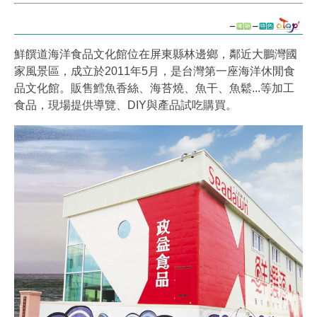
鮮饌道海洋食品文化館位在屏東縣林邊鄉，鄰近大鵬灣國
家風景區，成立於2011年5月，是台灣第一座海洋休閒食
品文化館。販售鱈魚香絲、海苔燒、魚干、魚鬆...等加工
食品，現場提供導覽、DIY與產品試吃購買。