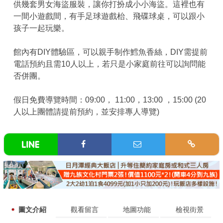
供幾套男女海盜服裝，讓你打扮成小小海盜。這裡也有
一間小遊戲間，有手足球遊戲枱、飛碟球桌，可以跟小
孩子一起玩樂。
館內有DIY體驗區，可以親手制作鱈魚香絲，DIY需提前
電話預約且需10人以上，若只是小家庭前往可以詢問能
否併團。
假日免費導覽時間：09:00， 11:00，13:00 ，15:00 (20
人以上團體請提前預約，並安排專人導覽)
圖文介紹
觀看留言
地圖功能
檢視街景