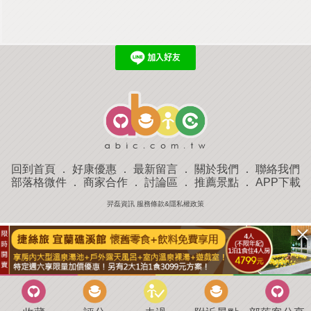
回到首頁
．
好康優惠
．
最新留言
．
關於我們
．
聯絡我們
部落格微件
．
商家合作
．
討論區
．
推薦景點
．
APP下載
羿磊資訊 服務條款&隱私權政策