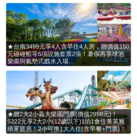
★台南3499元享4人含早住4人房，贈價值150
元碰碰船等5項設施套票2張！暑假再享球池
樂園與氣墊式戲水入場...
★贈2大2小義大樂園門票(價值2958元)！
5222元享2大2小(12歲以下)1泊1食住菁英雅
緻家庭房！2小可換1大入住(含早餐+門票)！