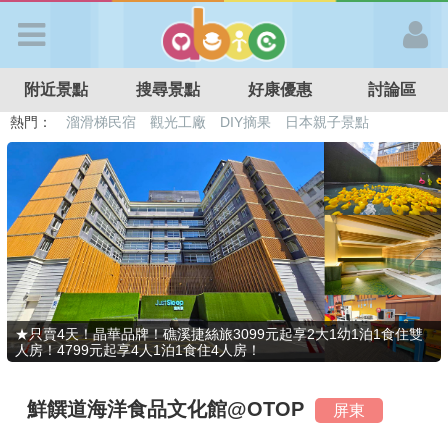
歡迎加入
附近景點
搜尋景點
好康優惠
討論區
APP登入
熱門：
溜滑梯民宿
觀光工廠
DIY摘果
日本親子景點
特色遊戲場
親子住房優惠
台北親子餐廳
溫泉泡湯SPA
首 頁
搜尋景點
好康優惠
★只賣4天！晶華品牌！礁溪捷絲旅3099元起享2大1幼1泊1食住雙
人房！4799元起享4人1泊1食住4人房！
最新消息
鮮饌道海洋食品文化館@OTOP
屏東
最新留言