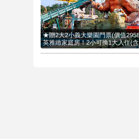
★贈2大2小義大樂園門票(價值2958
英雅緻家庭房！2小可換1大入住(含