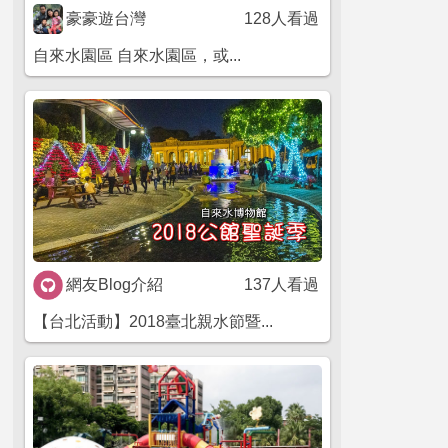
豪豪遊台灣
128人看過
自來水園區 自來水園區，或...
網友Blog介紹
137人看過
【台北活動】2018臺北親水節暨...