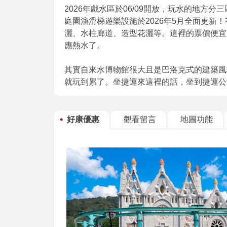
2026年戲水區於06/09開放，玩水的地
庭園溜滑梯遊樂設施於2026年5月全面更新
灑、水柱廊道、造型花灑等。這裡的票價便宜
應熱水了。
其實自來水博物館很大且是巴洛克式的建築風
就玩到累了。坐捷運來這裡的話，坐到捷運公
好康優惠
觀看留言
地圖功能