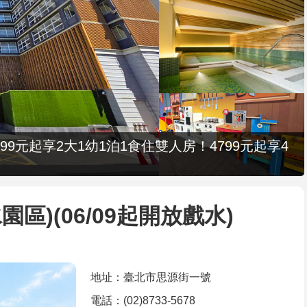
9元起享2大1幼1泊1食住雙人房！4799元起享4
區)(06/09起開放戲水)
地址：臺北市思源街一號
電話：(02)8733-5678