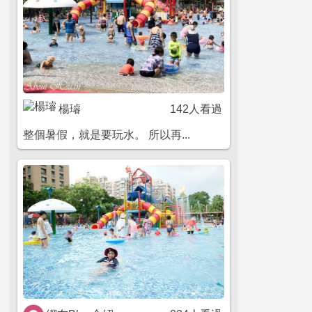
楊璿
142人看過
整個暑假，就是要玩水。 所以再...