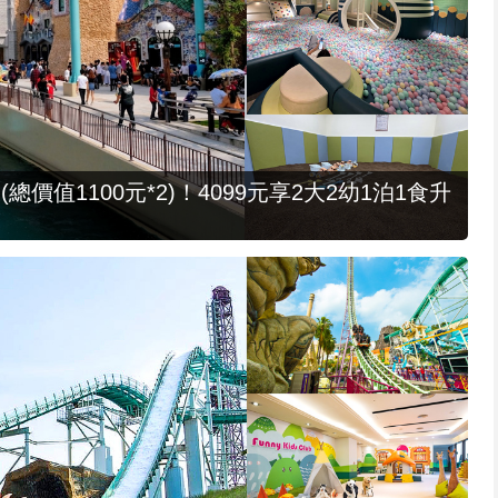
值1100元*2)！4099元享2大2幼1泊1食升