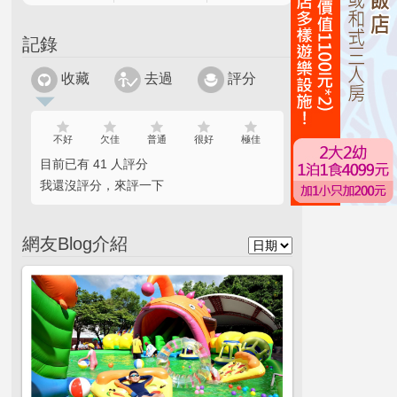
記錄
收藏
去過
評分
不好
欠佳
普通
很好
極佳
目前已有 41 人評分
我還沒評分，來評一下
網友Blog介紹