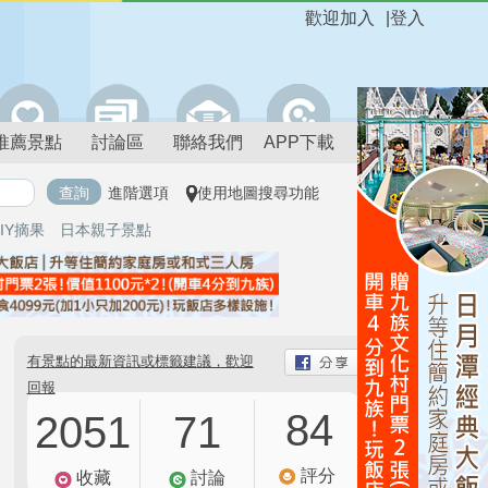
歡迎加入
|
登入
推薦景點
討論區
聯絡我們
APP下載
進階選項
使用地圖搜尋功能
IY摘果
日本親子景點
有景點的最新資訊或標籤建議，歡迎
回報
84
2051
71
評分
收藏
討論