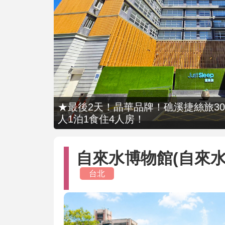
★最後2天！晶華品牌！礁溪捷絲旅309
人1泊1食住4人房！
自來水博物館(自來水園
台北