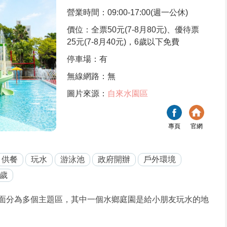
營業時間：09:00-17:00(週一公休)
價位：全票50元(7-8月80元)、優待票
25元(7-8月40元)，6歲以下免費
停車場：有
無線網路：無
圖片來源：
自來水園區
專頁
官網
供餐
玩水
游泳池
政府開辦
戶外環境
3歲
面分為多個主題區，其中一個水鄉庭園是給小朋友玩水的地