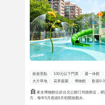
旅遊景點
100元以下門票
週一休館
大片草地
花草庭園
博物館
歡迎0-
自
來水博物館位於台北公館汀州路附近，裡
方，每年5月底或6月初開放戲水。