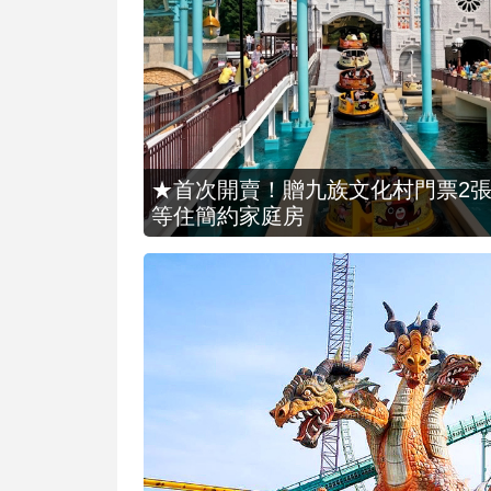
★首次開賣！贈九族文化村門票2張(總價
等住簡約家庭房