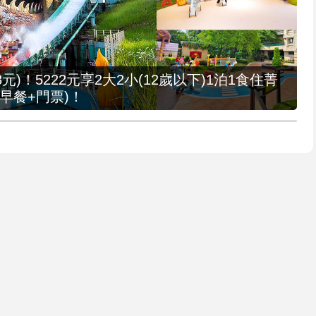
元)！5222元享2大2小(12歲以下)1泊1食住菁
早餐+門票)！