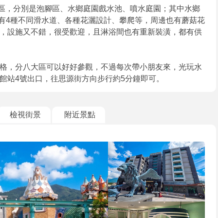
方分三區，分別是泡腳區、水鄉庭園戲水池、噴水庭園；其中水鄉
！有4種不同滑水道、各種花灑設計、攀爬等，周邊也有蘑菇花
，設施又不錯，很受歡迎，且淋浴間也有重新裝潢，都有供
格，分八大區可以好好參觀，不過每次帶小朋友來，光玩水
館站4號出口，往思源街方向步行約5分鐘即可。
檢視街景
附近景點