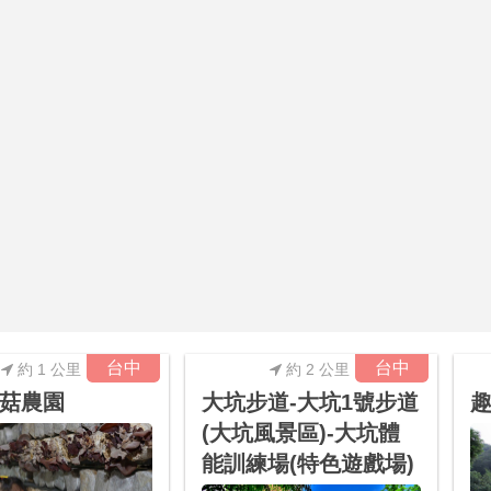
台中
台中
約 1 公里
約 2 公里
菇農園
大坑步道-大坑1號步道
(大坑風景區)-大坑體
能訓練場(特色遊戲場)