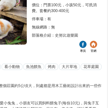
價位：門票100元，小孩50元，可扺消
費。套餐約300-400元
停車場：有
無線網路：無
部落格介紹：
史努比遊樂園
專頁
官網
看小動物
魚池餵魚
烤肉
大片草地
花草庭園
整個莊園約5公頃大，到處都是用木工藝術設計出來的一些作
少可愛小兔兔，小朋友可以買飼料餵兔子(每份10元)，與兔子互