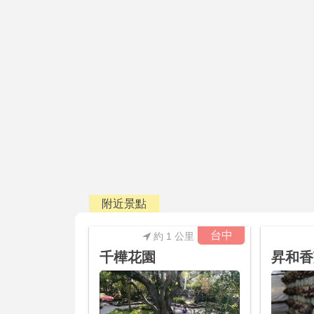
附近景點
台中
約 1 公里
千樺花園
昇和香