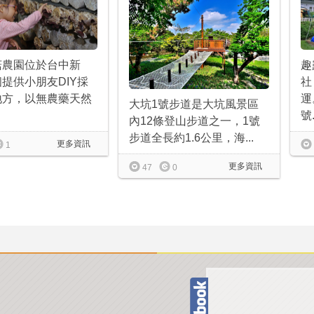
菇農園位於台中新
趣
提供小朋友DIY採
社
地方，以無農藥天然
運
大坑1號步道是大坑風景區
號.
內12條登山步道之一，1號
步道全長約1.6公里，海...
更多資訊
1
更多資訊
47
0