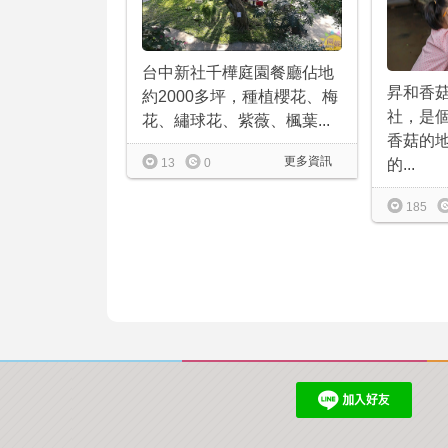
台中新社千樺庭園餐廳佔地
昇和香
約2000多坪，種植櫻花、梅
社，是個
花、繡球花、紫薇、楓葉...
香菇的
更多資訊
13
0
的...
185