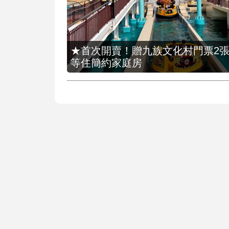
★首次開賣！贈九族文化村門票2張(總價
等住簡約家庭房