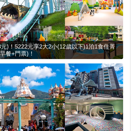
元)！5222元享2大2小(12歲以下)1泊1食住菁
早餐+門票)！