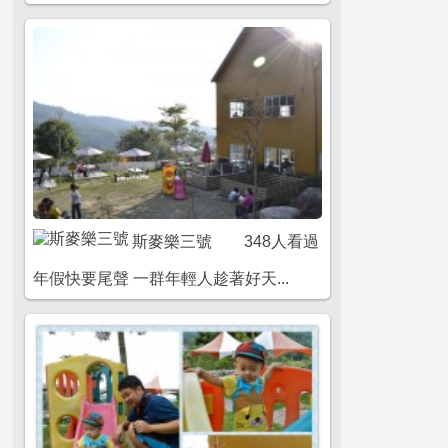
斯麥樂三號
348人看過
年假快要尾聲 一群年輕人趁著好天...