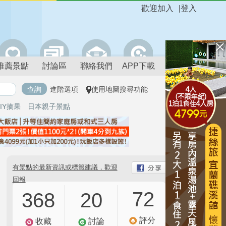
歡迎加入
|
登入
推薦景點
討論區
聯絡我們
APP下載
進階選項
使用地圖搜尋功能
IY摘果
日本親子景點
有景點的最新資訊或標籤建議，歡迎
回報
72
368
20
評分
收藏
討論