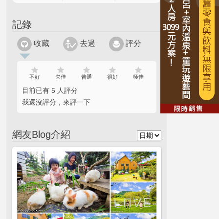
記錄
收藏
去過
評分
不好
欠佳
普通
很好
極佳
目前已有 5 人評分
我還沒評分，來評一下
網友Blog介紹