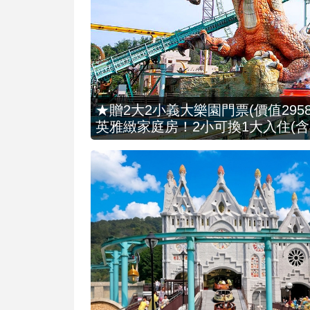
★贈2大2小義大樂園門票(價值2958
英雅緻家庭房！2小可換1大入住(含