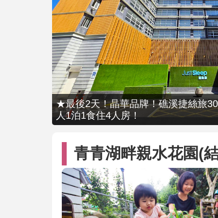
★最後2天！晶華品牌！礁溪捷絲旅309
人1泊1食住4人房！
青青湖畔親水花園(結