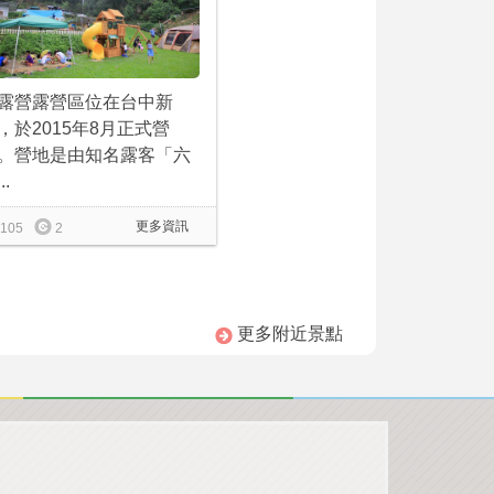
露營露營區位在台中新
，於2015年8月正式營
。營地是由知名露客「六
..
更多資訊
105
2
更多附近景點