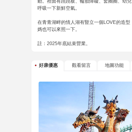
動。裡面有蹺蹺板、輪胎障礙、套圈圈、幼兒
呼吸一下新鮮空氣。
在青青湖畔的情人湖有豎立一個LOVE的造
媽也可以來照一下。
註：2025年底結束營業。
好康優惠
觀看留言
地圖功能