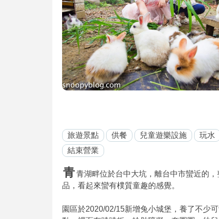
旅遊景點
供餐
兒童遊樂設施
玩水
結束營業
青
青湖畔位於台中大坑，離台中市蠻近的，
品，看起來蠻有樸質童趣的感覺。
園區於2020/02/15新增兔小城堡，養了不