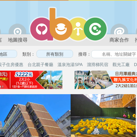
言
地圖搜尋
商家合作
類別：
搜尋：
親子住房優惠
台北親子餐廳
溫泉泡湯SPA
溜滑梯民宿
觀光工廠
D