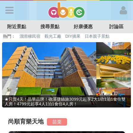
歡迎加入
附近景點
搜尋景點
好康優惠
討論區
APP登入
熱門：
特色遊戲場
親子住房優惠
台北親子餐廳
溫泉泡湯SPA
溜滑梯民宿
觀光工廠
DIY摘果
日本親子景點
首 頁
搜尋景點
好康優惠
★只賣4天！晶華品牌！礁溪捷絲旅3099元起享2大1幼1泊1食住雙
人房！4799元起享4人1泊1食住4人房！
最新消息
尚順育樂天地
苗栗
最新留言