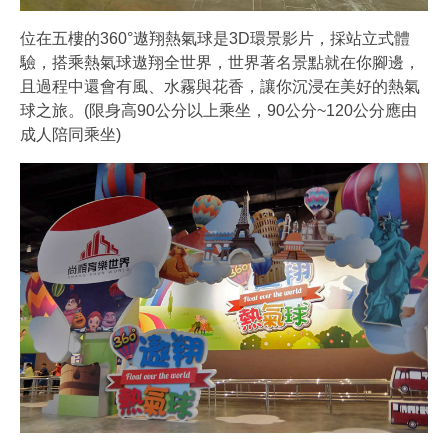
位在五樓的360°遨翔熱氣球是3D環景影片，採站立式體
驗，搭乘熱氣球遨翔全世界，世界著名景點就在你腳邊，
且過程中還會有風、水霧與花香，讓你沉浸在美好的熱氣
球之旅。(限身高90公分以上乘坐，90公分~120公分應由
成人陪同乘坐)