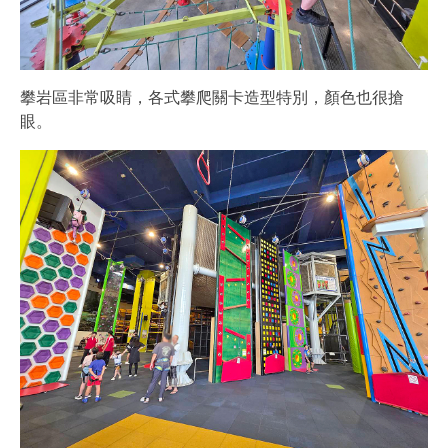
攀岩區非常吸睛，各式攀爬關卡造型特別，顏色也很搶
眼。