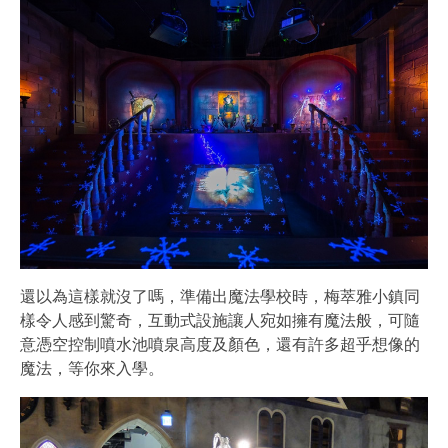
還以為這樣就沒了嗎，準備出魔法學校時，梅萃雅小鎮同
樣令人感到驚奇，互動式設施讓人宛如擁有魔法般，可隨
意憑空控制噴水池噴泉高度及顏色，還有許多超乎想像的
魔法，等你來入學。