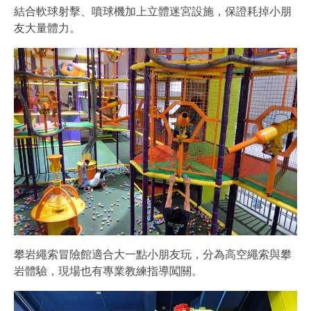
結合軟球射擊、噴球機加上立體迷宮設施，保證耗掉小朋
友大量體力。
攀岩繩索冒險館適合大一點小朋友玩，分為高空繩索與攀
岩體驗，現場也有專業教練指導闖關。