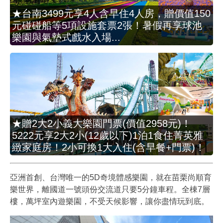
★台南3499元享4人含早住4人房，贈價值150
元碰碰船等5項設施套票2張！暑假再享球池
樂園與氣墊式戲水入場...
★贈2大2小義大樂園門票(價值2958元)！
5222元享2大2小(12歲以下)1泊1食住菁英雅
緻家庭房！2小可換1大入住(含早餐+門票)！
亞洲首創、台灣唯一的5D奇境體感樂園，就在苗栗尚順育
樂世界，離國道一號頭份交流道只要5分鐘車程。全棟7層
樓，萬坪室內遊樂園，不受天候影響，讓你盡情玩到底。