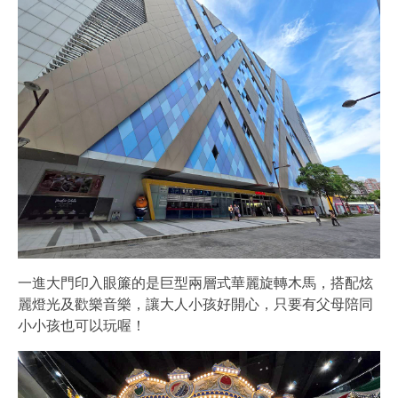
一進大門印入眼簾的是巨型兩層式華麗旋轉木馬，搭配炫
麗燈光及歡樂音樂，讓大人小孩好開心，只要有父母陪同
小小孩也可以玩喔！