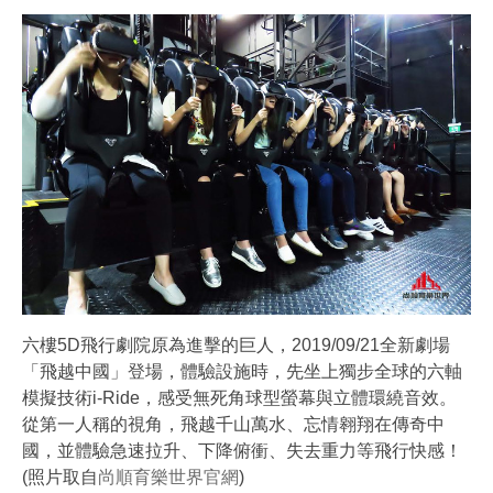
六樓5D飛行劇院原為進擊的巨人，2019/09/21全新劇場
「飛越中國」登場，體驗設施時，先坐上獨步全球的六軸
模擬技術i-Ride，感受無死角球型螢幕與立體環繞音效。
從第一人稱的視角，飛越千山萬水、忘情翱翔在傳奇中
國，並體驗急速拉升、下降俯衝、失去重力等飛行快感！
(照片取自
尚順育樂世界官網
)