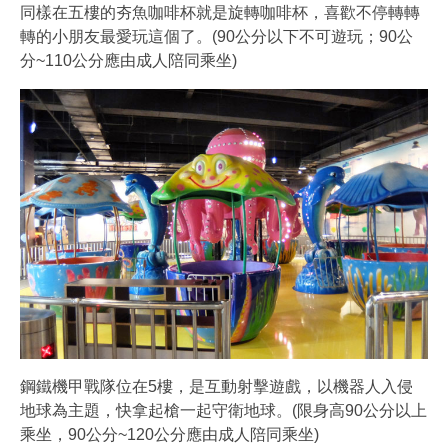
同樣在五樓的夯魚咖啡杯就是旋轉咖啡杯，喜歡不停轉轉
轉的小朋友最愛玩這個了。(90公分以下不可遊玩；90公
分~110公分應由成人陪同乘坐)
鋼鐵機甲戰隊位在5樓，是互動射擊遊戲，以機器人入侵
地球為主題，快拿起槍一起守衛地球。(限身高90公分以上
乘坐，90公分~120公分應由成人陪同乘坐)