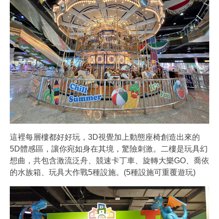
這裡每層樓都好好玩，3D視覺加上動態座椅創造出來的
5D體感區，讓你宛如身在其境，驚險刺激。二樓是玩具幻
想曲，共包含激流泛舟、競速卡丁車、旋轉大樂GO、喬依
的水族箱、玩具大作戰5種設施。(5種設施可重覆遊玩)