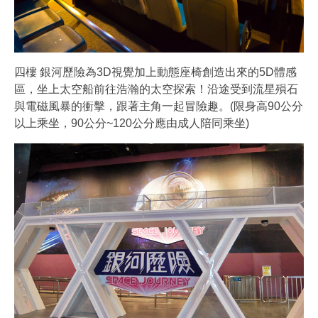
四樓 銀河歷險為3D視覺加上動態座椅創造出來的5D體感
區，坐上太空船前往浩瀚的太空探索！沿途受到流星殞石
與電磁風暴的衝擊，跟著主角一起冒險趣。(限身高90公分
以上乘坐，90公分~120公分應由成人陪同乘坐)