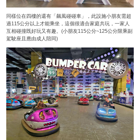
同樣位在四樓的還有「飆風碰碰車」，此設施小朋友需超
過115公分以上才能乘坐，這個很適合家庭共玩，一家人
互相碰撞既好玩又有趣。(小朋友115公分~125公分限乘副
駕駛座且應由成人陪同)