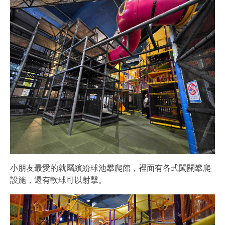
小朋友最愛的就屬繽紛球池攀爬館，裡面有各式闖關攀爬
設施，還有軟球可以射擊。