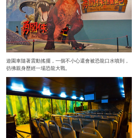
遊園車隨著震動搖擺，一個不小心還會被恐龍口水噴到，
彷彿親身歷經一場恐龍大戰。