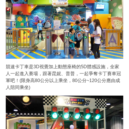
競速卡丁車是3D視覺加上動態座椅的5D體感設施，全家
人一起進入賽場，跟著昆妮、普普，一起爭奪卡丁賽車冠
軍吧！(限身高80公分以上乘坐，80公分~120公分應由成
人陪同乘坐)