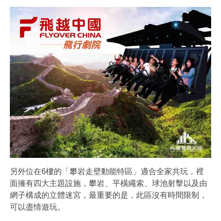
另外位在6樓的「攀岩走壁動能特區」適合全家共玩，裡
面擁有四大主題設施，攀岩、平橫繩索、球池射擊以及由
網子構成的立體迷宮，最重要的是，此區沒有時間限制，
可以盡情遊玩。