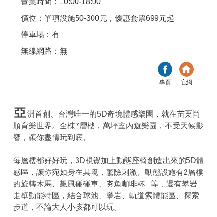
營業時間：10:00-18:00
價位：單項設施50-300元，優惠套票699元起
停車場：有
無線網路：無
專頁
官網
亞
洲首創、台灣唯一的5D奇境體感樂園，就在苗栗尚
順育樂世界。全棟7層樓，萬坪室內遊樂園，不受天候影
響，讓你盡情玩到底。
每層樓都好好玩，3D視覺加上動態座椅創造出來的5D體
感區，讓你宛如身在其境，驚險刺激。動態設施有2層樓
的旋轉木馬、飆風碰碰車、夯魚咖啡杯...等，還有攀岩
走壁動能特區，結合球池、攀岩、軌道索體能區、探索
步道，不論大人小孩都可以玩。