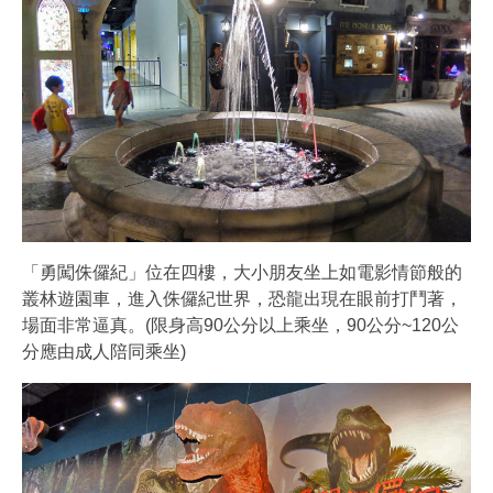
「勇闖侏儸紀」位在四樓，大小朋友坐上如電影情節般的
叢林遊園車，進入侏儸紀世界，恐龍出現在眼前打鬥著，
場面非常逼真。(限身高90公分以上乘坐，90公分~120公
分應由成人陪同乘坐)