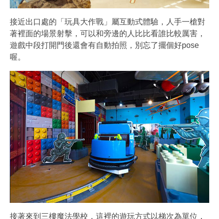
接近出口處的「玩具大作戰」屬互動式體驗，人手一槍對
著裡面的場景射擊，可以和旁邊的人比比看誰比較厲害，
遊戲中段打開門後還會有自動拍照，別忘了擺個好pose
喔。
接著來到三樓魔法學校，這裡的遊玩方式以梯次為單位，