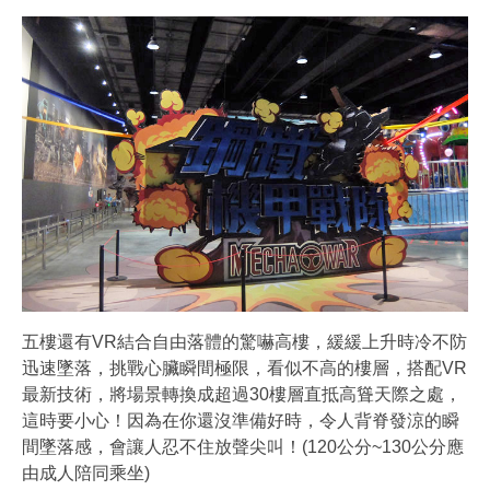
五樓還有VR結合自由落體的驚嚇高樓，緩緩上升時冷不防
迅速墜落，挑戰心臟瞬間極限，看似不高的樓層，搭配VR
最新技術，將場景轉換成超過30樓層直抵高聳天際之處，
這時要小心！因為在你還沒準備好時，令人背脊發涼的瞬
間墜落感，會讓人忍不住放聲尖叫！(120公分~130公分應
由成人陪同乘坐)