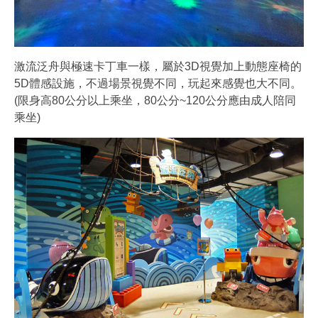
激流泛舟與極速卡丁車一樣，屬於3D視覺加上動態座椅的
5D體感設施，不過場景視覺不同，玩起來感覺也大不同。
(限身高80公分以上乘坐，80公分~120公分應由成人陪同
乘坐)