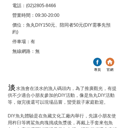
電話：(02)2805-8466
營業時間：09:30-20:00
價位：魚丸DIY150元、陪同者50元(DIY需事先預
約)
停車場：有
無線網路：無
專頁
官網
淡
水漁會在淡水的漁人碼頭內，為了推廣觀光，有提
供不少適合小朋友參加的DIY活動，像是魚丸DIY活動
等，做完後還可以現場品嘗，蠻受親子家庭歡迎。
DIY魚丸體驗是在魚藏文化工廠內舉行，先讓小朋友使
用杵臼等將鯊魚肉塊搗成魚漿後，再戴上手套來包魚