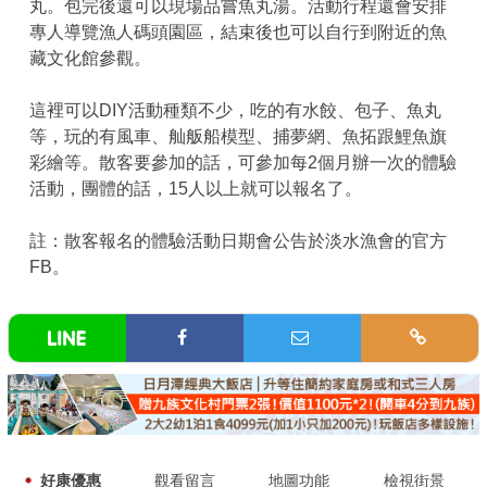
丸。包完後還可以現場品嘗魚丸湯。活動行程還會安排
專人導覽漁人碼頭園區，結束後也可以自行到附近的魚
藏文化館參觀。
這裡可以DIY活動種類不少，吃的有水餃、包子、魚丸
等，玩的有風車、舢舨船模型、捕夢網、魚拓跟鯉魚旗
彩繪等。散客要參加的話，可參加每2個月辦一次的體驗
活動，團體的話，15人以上就可以報名了。
註：散客報名的體驗活動日期會公告於淡水漁會的官方
FB。
好康優惠
觀看留言
地圖功能
檢視街景