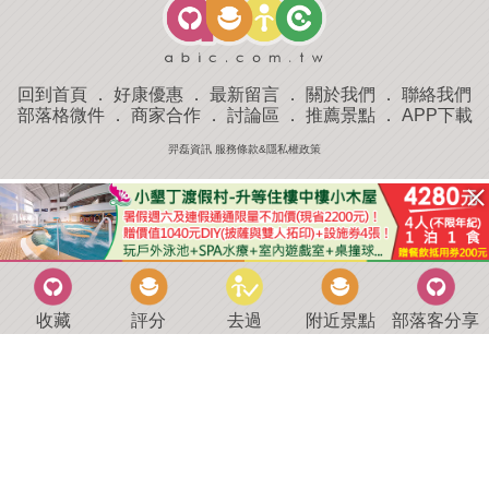
回到首頁
．
好康優惠
．
最新留言
．
關於我們
．
聯絡我們
部落格微件
．
商家合作
．
討論區
．
推薦景點
．
APP下載
羿磊資訊 服務條款&隱私權政策
收藏
評分
去過
附近景點
部落客分享