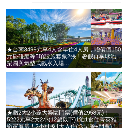
★台南3499元享4人含早住4人房，贈價值150
元碰碰船等5項設施套票2張！暑假再享球池
樂園與氣墊式戲水入場...
★贈2大2小義大樂園門票(價值2958元)！
5222元享2大2小(12歲以下)1泊1食住菁英雅
緻家庭房！2小可換1大入住(含早餐+門票)！