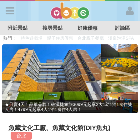
歡迎加入
附近景點
搜尋景點
好康優惠
討論區
APP登入
熱門：
溜滑梯民宿
觀光工廠
DIY摘果
日本親子景點
特色遊戲場
親子住房優惠
台北親子餐廳
溫泉泡湯SPA
首 頁
搜尋景點
好康優惠
★只賣4天！晶華品牌！礁溪捷絲旅3099元起享2大1幼1泊1食住雙
人房！4799元起享4人1泊1食住4人房！
最新消息
魚藏文化工廠、魚藏文化館(DIY魚丸)
最新留言
台北