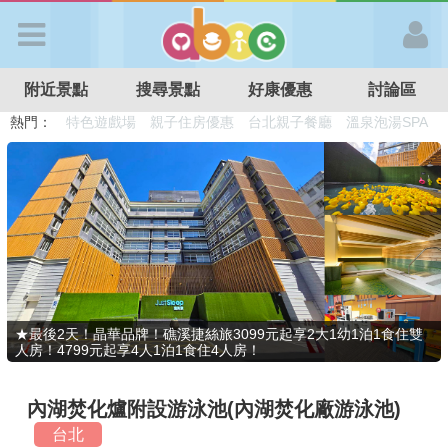
歡迎加入
附近景點
搜尋景點
好康優惠
討論區
APP登入
熱門：
溜滑梯民宿
觀光工廠
DIY摘果
日本親子景點
特色遊戲場
親子住房優惠
台北親子餐廳
溫泉泡湯SPA
首 頁
搜尋景點
好康優惠
★最後2天！晶華品牌！礁溪捷絲旅3099元起享2大1幼1泊1食住雙
人房！4799元起享4人1泊1食住4人房！
最新消息
內湖焚化爐附設游泳池(內湖焚化廠游泳池)
最新留言
台北