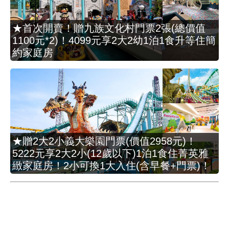
★首次開賣！贈九族文化村門票2張(總價值
1100元*2)！4099元享2大2幼1泊1食升等住簡
約家庭房
★贈2大2小義大樂園門票(價值2958元)！
5222元享2大2小(12歲以下)1泊1食住菁英雅
緻家庭房！2小可換1大入住(含早餐+門票)！