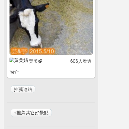
黃美娟
606人看過
簡介
+推薦其它好景點