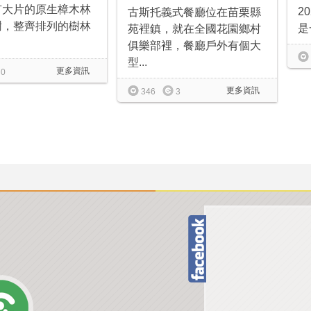
有大片的原生樟木林
2
古斯托義式餐廳位在苗栗縣
樹，整齊排列的樹林
是
苑裡鎮，就在全國花園鄉村
俱樂部裡，餐廳戶外有個大
型...
更多資訊
0
更多資訊
346
3