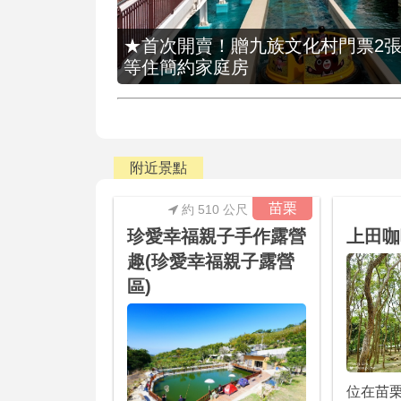
★首次開賣！贈九族文化村門票2張(總價
等住簡約家庭房
附近景點
苗栗
約 510 公尺
珍愛幸福親子手作露營
上田咖
趣(珍愛幸福親子露營
區)
位在苗