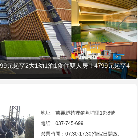
9元起享2大1幼1泊1食住雙人房！4799元起享4
地址：苗栗縣苑裡鎮蕉埔里1鄰8號
電話：037-745-699
營業時間：07:30-17:30(僅假日開放、