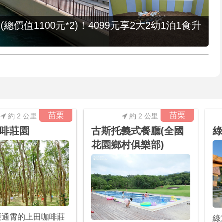
值1100元*2)！4099元享2大2幼1泊1食升
苗栗
苗栗
約 2 公里
約 2 公里
啡莊園
古斯托義式餐廳(全國
綠
花園鄉村俱樂部)
栗通霄的上田咖啡莊
綠