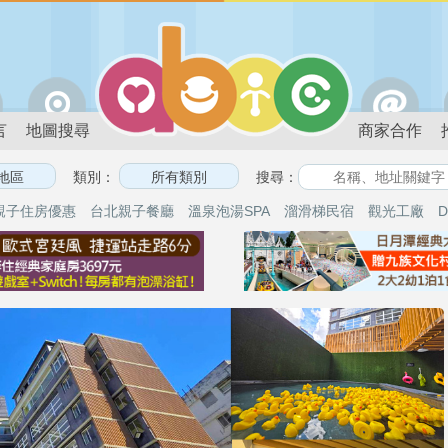
言
地圖搜尋
商家合作
類別：
搜尋：
親子住房優惠
台北親子餐廳
溫泉泡湯SPA
溜滑梯民宿
觀光工廠
D