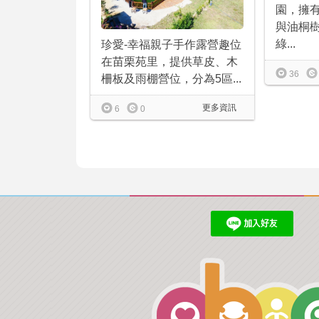
園，擁
與油桐
綠...
珍愛-幸福親子手作露營趣位
在苗栗苑里，提供草皮、木
36
柵板及雨棚營位，分為5區...
更多資訊
6
0