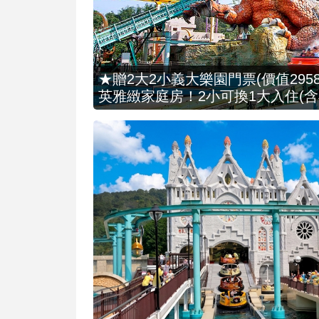
★贈2大2小義大樂園門票(價值2958
英雅緻家庭房！2小可換1大入住(含