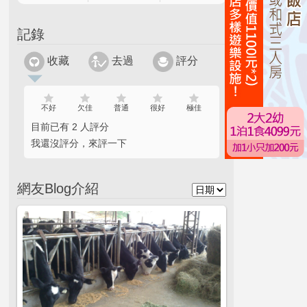
記錄
收藏
去過
評分
不好
欠佳
普通
很好
極佳
目前已有 2 人評分
我還沒評分，來評一下
網友Blog介紹