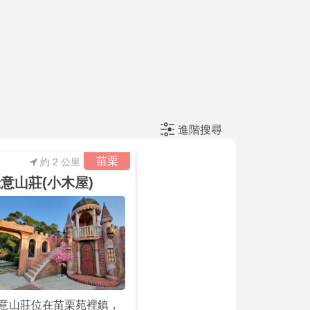
進階搜尋
苗栗
約 2 公里
意山莊(小木屋)
意山莊位在苗栗苑裡鎮，