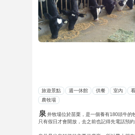
旅遊景點
週一休館
供餐
室內
農牧場
泉
井牧場位於苗栗，是一個養有180頭牛
只有假日才會開放，去之前也記得先電話預約