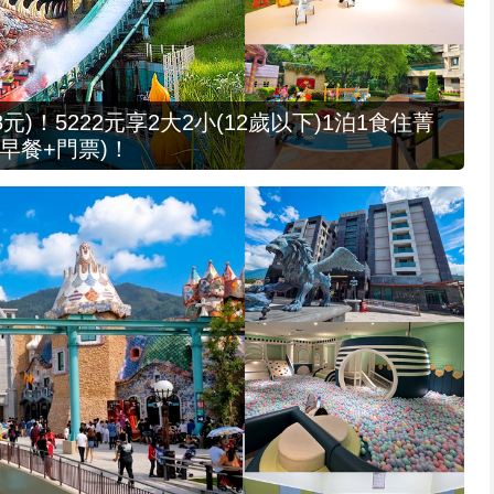
元)！5222元享2大2小(12歲以下)1泊1食住菁
早餐+門票)！