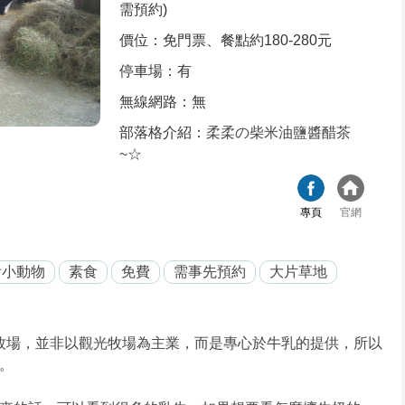
需預約)
價位：免門票、餐點約180-280元
停車場：有
無線網路：無
部落格介紹：
柔柔の柴米油鹽醬醋茶
~☆
專頁
官網
看小動物
素食
免費
需事先預約
大片草地
的牧場，並非以觀光牧場為主業，而是專心於牛乳的提供，所以
。