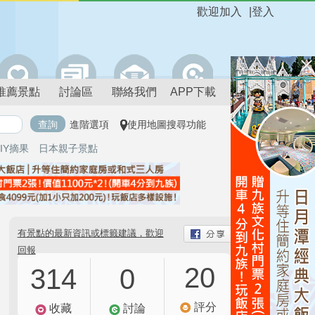
歡迎加入
|
登入
推薦景點
討論區
聯絡我們
APP下載
進階選項
使用地圖搜尋功能
IY摘果
日本親子景點
有景點的最新資訊或標籤建議，歡迎
回報
20
314
0
評分
收藏
討論