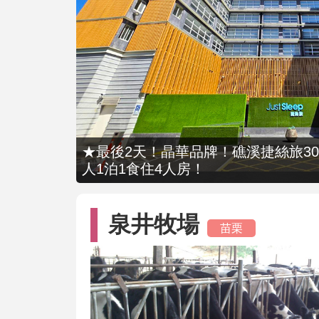
★最後2天！晶華品牌！礁溪捷絲旅309
人1泊1食住4人房！
泉井牧場
苗栗