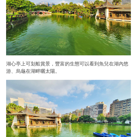
湖心亭上可划船賞景，豐富的生態可以看到魚兒在湖內悠
游、烏龜在湖畔曬太陽。