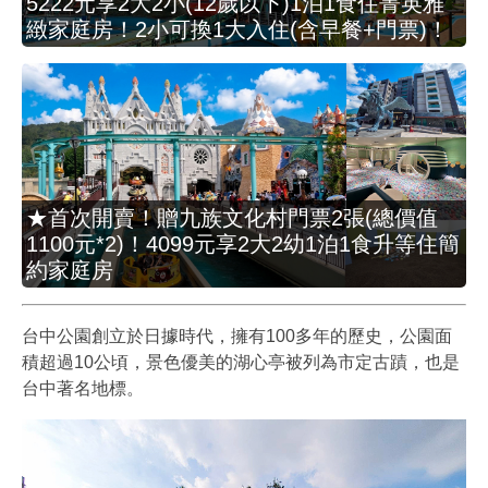
5222元享2大2小(12歲以下)1泊1食住菁英雅
緻家庭房！2小可換1大入住(含早餐+門票)！
★首次開賣！贈九族文化村門票2張(總價值
1100元*2)！4099元享2大2幼1泊1食升等住簡
約家庭房
台中公園創立於日據時代，擁有100多年的歷史，公園面
積超過10公頃，景色優美的湖心亭被列為市定古蹟，也是
台中著名地標。