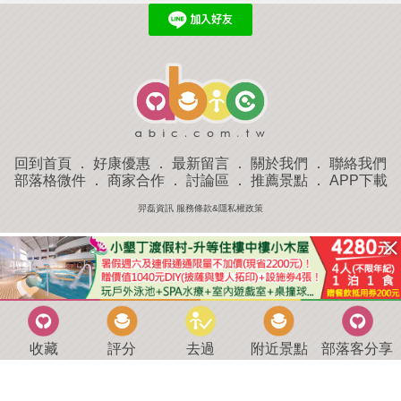
回到首頁
．
好康優惠
．
最新留言
．
關於我們
．
聯絡我們
部落格微件
．
商家合作
．
討論區
．
推薦景點
．
APP下載
羿磊資訊 服務條款&隱私權政策
收藏
評分
去過
附近景點
部落客分享