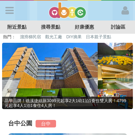
歡迎加入
附近景點
搜尋景點
好康優惠
討論區
APP登入
熱門：
溜滑梯民宿
觀光工廠
DIY摘果
日本親子景點
特色遊戲場
親子住房優惠
台北親子餐廳
溫泉泡湯SPA
首 頁
搜尋景點
好康優惠
晶華品牌！礁溪捷絲旅3099元起享2大1幼1泊1食住雙人房！4799
元起享4人1泊1食住4人房！
最新消息
台中公園
台中
最新留言