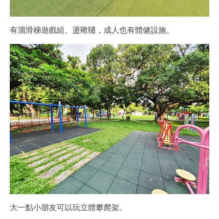
有溜滑梯遊戲組、盪鞦韆，成人也有體健設施。
大一點小朋友可以玩立體攀爬架。