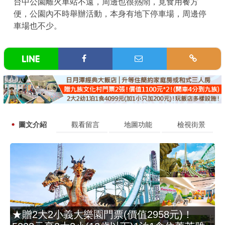
台中公園離火車站不遠，周邊也很熱鬧，覓食用餐方
便，公園內不時舉辦活動，本身有地下停車場，周邊停
車場也不少。
圖文介紹
觀看留言
地圖功能
檢視街景
★贈2大2小義大樂園門票(價值2958元)！