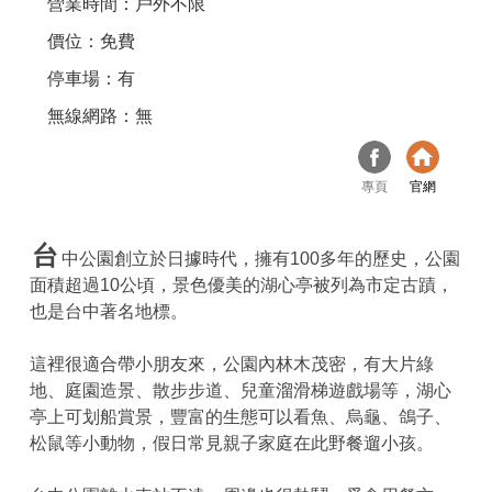
營業時間：戶外不限
價位：免費
停車場：有
無線網路：無
專頁
官網
台
中公園創立於日據時代，擁有100多年的歷史，公園
面積超過10公頃，景色優美的湖心亭被列為市定古蹟，
也是台中著名地標。
這裡很適合帶小朋友來，公園內林木茂密，有大片綠
地、庭園造景、散步步道、兒童溜滑梯遊戲場等，湖心
亭上可划船賞景，豐富的生態可以看魚、烏龜、鴿子、
松鼠等小動物，假日常見親子家庭在此野餐遛小孩。