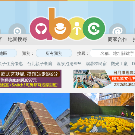
言
地圖搜尋
商家合作
類別：
搜尋：
親子住房優惠
台北親子餐廳
溫泉泡湯SPA
溜滑梯民宿
觀光工廠
D