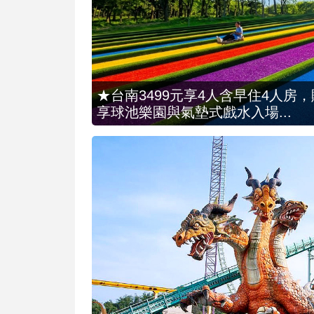
★台南3499元享4人含早住4人房
享球池樂園與氣墊式戲水入場...