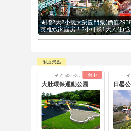
★贈2大2小義大樂園門票(價值2958
英雅緻家庭房！2小可換1大入住(含
附近景點
台中
約 500 公尺
大肚環保運動公園
日晷公