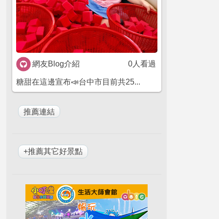
網友Blog介紹
0人看過
糖甜在這邊宣布📣台中市目前共25...
+推薦其它好景點