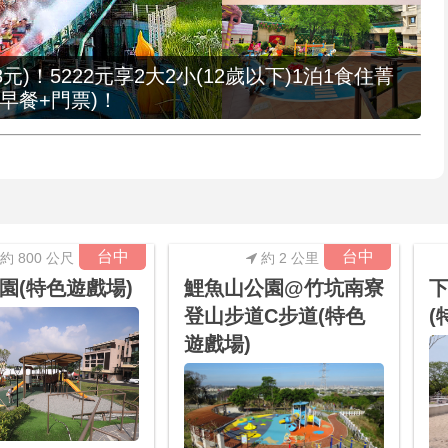
元)！5222元享2大2小(12歲以下)1泊1食住菁
早餐+門票)！
台中
台中
約 800 公尺
約 2 公里
園(特色遊戲場)
鯉魚山公園@竹坑南寮
登山步道C步道(特色
(
遊戲場)