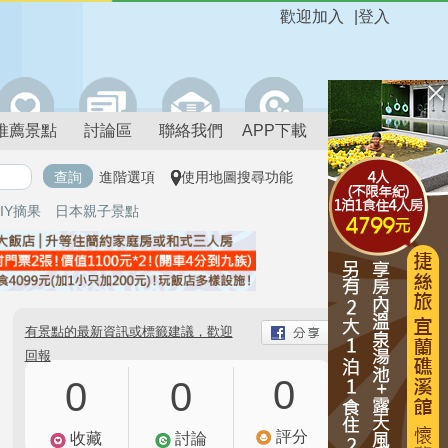
歡迎加入
|
登入
推薦景點
討論區
聯絡我們
APP下載
進階選項
使用地圖搜尋功能
IY摘果
日本親子景點
有景點的最新資訊或標籤建議，歡迎
回報
0
0
0
評分
收藏
討論