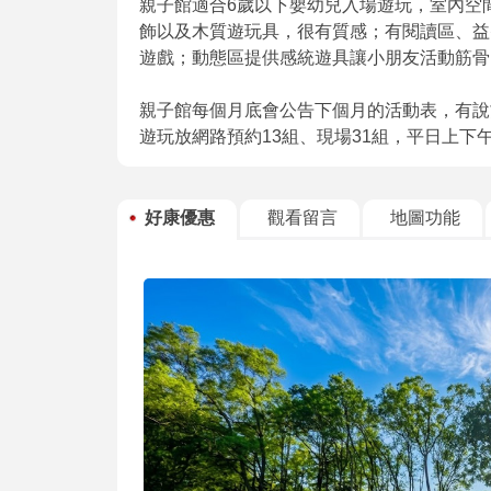
親子館適合6歲以下嬰幼兒入場遊玩，室內空
飾以及木質遊玩具，很有質感；有閱讀區、益
遊戲；動態區提供感統遊具讓小朋友活動筋骨
親子館每個月底會公告下個月的活動表，有說
遊玩放網路預約13組、現場31組，平日上下
好康優惠
觀看留言
地圖功能