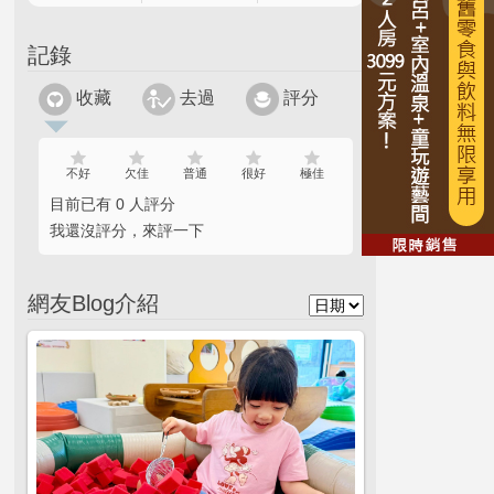
記錄
收藏
去過
評分
不好
欠佳
普通
很好
極佳
目前已有 0 人評分
我還沒評分，來評一下
網友Blog介紹