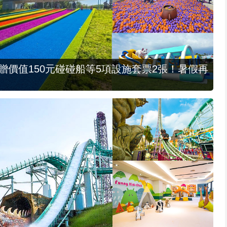
，贈價值150元碰碰船等5項設施套票2張！暑假再