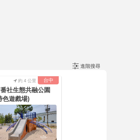
進階搜尋
台中
約 4 公里
下番社生態共融公園
特色遊戲場)