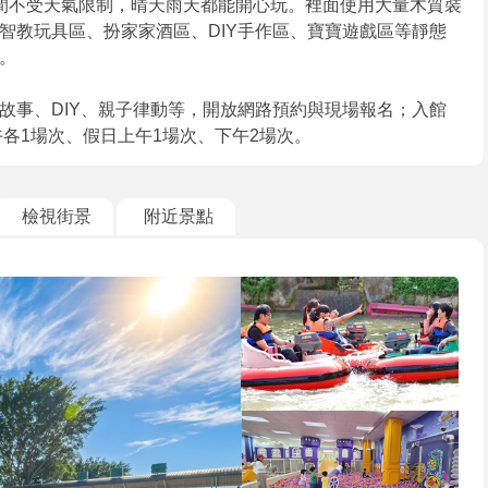
間不受天氣限制，晴天雨天都能開心玩。裡面使用大量木質裝
智教玩具區、扮家家酒區、DIY手作區、寶寶遊戲區等靜態
。
故事、DIY、親子律動等，開放網路預約與現場報名；入館
午各1場次、假日上午1場次、下午2場次。
檢視街景
附近景點