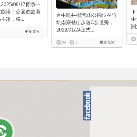
025/09/17再添一
遊戲場！公園遊戲場
下
台中龍井-鯉魚山公園位在竹
主題，將...
中
坑南寮登山步道C步道旁，
開
2022/01/24正式...
更多資訊
0
更多資訊
28
1