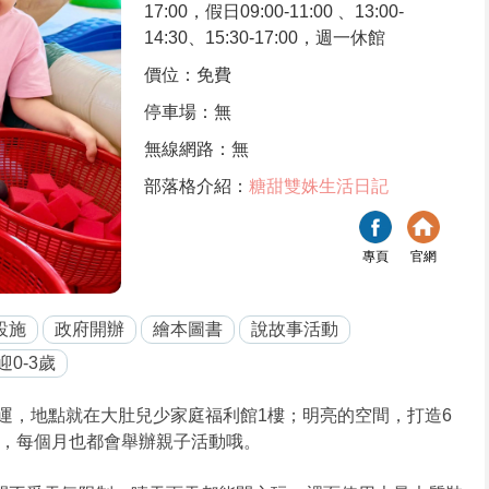
17:00，假日09:00-11:00 、13:00-
14:30、15:30-17:00，週一休館
價位：免費
停車場：無
無線網路：無
部落格介紹：
糖甜雙姝生活日記
專頁
官網
設施
政府開辦
繪本圖書
說故事活動
迎0-3歲
開始營運，地點就在大肚兒少家庭福利館1樓；明亮的空間，打造6
，每個月也都會舉辦親子活動哦。