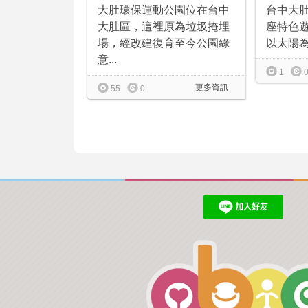
台中大肚2
大肚環保運動公園位在台中
座特色
大肚區，這裡原為垃圾掩埋
以太陽為
場，經改建復育至今公園綠
意...
1
更多資訊
55
0