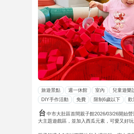
旅遊景點
週一休館
室內
兒童遊樂
DIY手作活動
免費
限制6歲以下
歡
台
中市大肚區首間親子館2026/03/26
大主題遊戲區，並加入西瓜元素，可愛又好玩