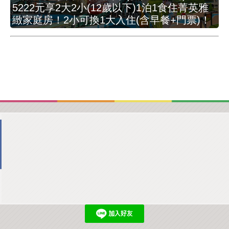
5222元享2大2小(12歲以下)1泊1食住菁英雅
緻家庭房！2小可換1大入住(含早餐+門票)！