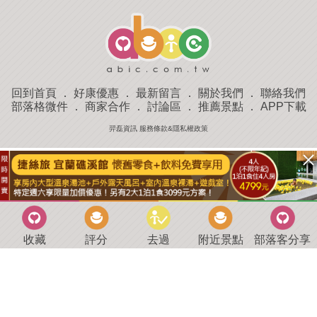
回到首頁
．
好康優惠
．
最新留言
．
關於我們
．
聯絡我們
部落格微件
．
商家合作
．
討論區
．
推薦景點
．
APP下載
羿磊資訊 服務條款&隱私權政策
收藏
評分
去過
附近景點
部落客分享