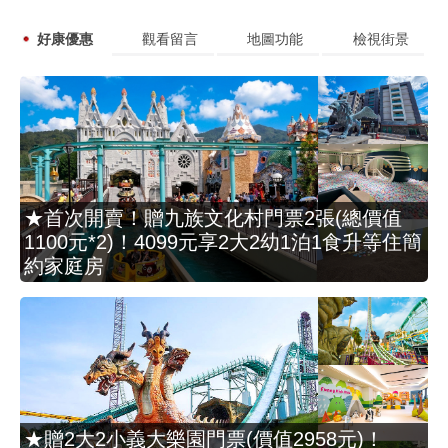
好康優惠
觀看留言
地圖功能
檢視街景
★首次開賣！贈九族文化村門票2張(總價值
1100元*2)！4099元享2大2幼1泊1食升等住簡
約家庭房
★贈2大2小義大樂園門票(價值2958元)！