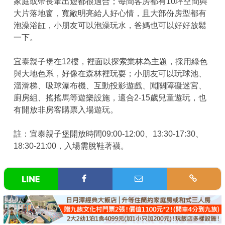
家庭或帶長輩出遊都很適合；每間客房都有10坪空間與
大片落地窗，寬敞明亮給人好心情，且大部份房型都有
泡澡浴缸，小朋友可以泡澡玩水，爸媽也可以好好放鬆
一下。
宜泰親子堡在12樓，裡面以探索業林為主題，採用綠色
與大地色系，好像在森林裡玩耍；小朋友可以玩球池、
溜滑梯、吸球瀑布機、互動投影遊戲、闖關障礙迷宮、
廚房組、搖搖馬等遊樂設施，適合2-15歲兒童遊玩，也
有開放非房客購票入場遊玩。
註：宜泰親子堡開放時間09:00-12:00、13:30-17:30、
18:30-21:00，入場需脫鞋著襪。