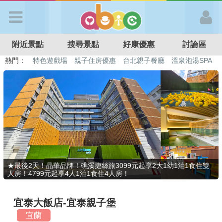
歡迎加入
附近景點
搜尋景點
好康優惠
討論區
APP登入
熱門：
特色遊戲場
親子住房優惠
台北親子餐廳
溫泉泡湯SPA
溜滑梯民宿
觀光工廠
DIY摘果
日本親子景點
首 頁
搜尋景點
好康優惠
★最後2天！晶華品牌！礁溪捷絲旅3099元起享2大1幼1泊1食住雙
人房！4799元起享4人1泊1食住4人房！
最新消息
宜泰大飯店-宜泰親子堡
最新留言
宜蘭