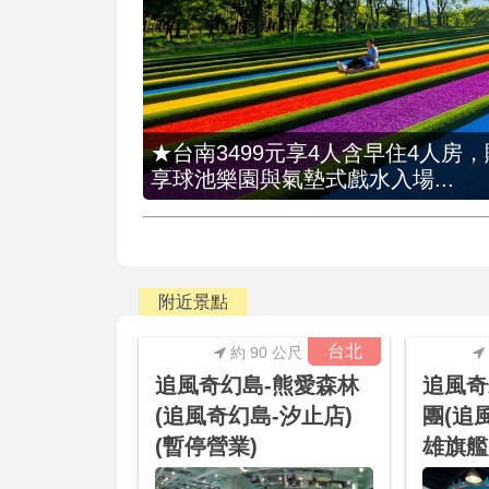
★台南3499元享4人含早住4人房
享球池樂園與氣墊式戲水入場...
附近景點
台北
約 90 公尺
追風奇幻島-熊愛森林
追風奇
(追風奇幻島-汐止店)
團(追
(暫停營業)
雄旗艦