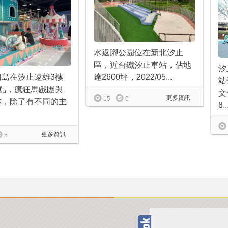
水返腳公園位在新北汐止
區，近台鐵汐止車站，佔地
汐
幻島在汐止遠雄3樓
達2600坪，2022/05...
站
據點，瘋狂馬戲團與
文
更多資訊
15
0
林，除了有不同的主
8..
更多資訊
5