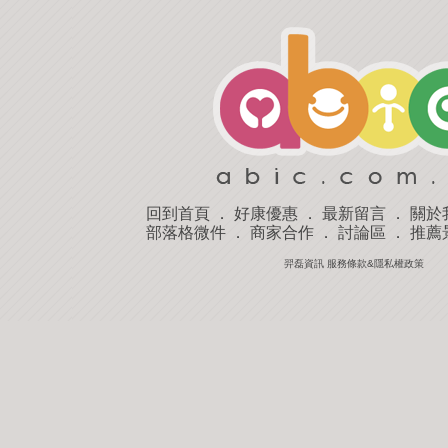
回到首頁
．
好康優惠
．
最新留言
．
關於
部落格微件
．
商家合作
．
討論區
．
推薦
羿磊資訊 服務條款&隱私權政策