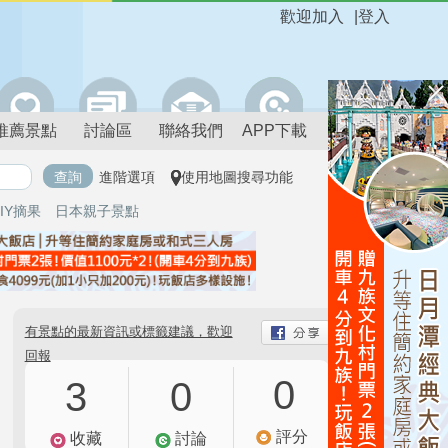
歡迎加入
|
登入
推薦景點
討論區
聯絡我們
APP下載
進階選項
使用地圖搜尋功能
IY摘果
日本親子景點
有景點的最新資訊或標籤建議，歡迎
回報
0
3
0
評分
收藏
討論