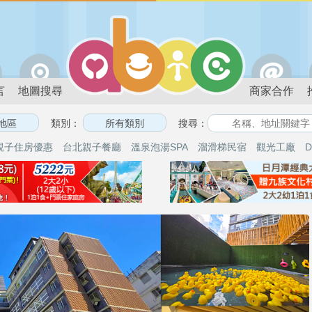
言
地圖搜尋
商家合作
類別：
搜尋：
親子住房優惠
台北親子餐廳
溫泉泡湯SPA
溜滑梯民宿
觀光工廠
D