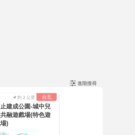
進階搜尋
台北
約 2 公里
止建成公園-城中兒
共融遊戲場(特色遊
場)