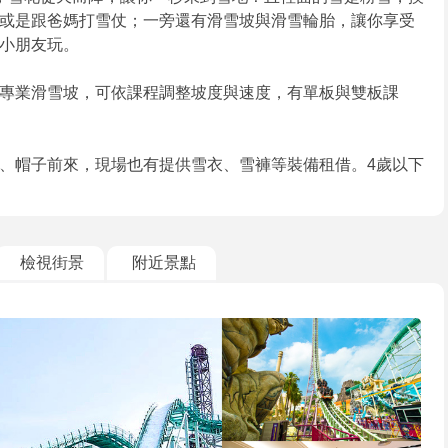
或是跟爸媽打雪仗；一旁還有滑雪坡與滑雪輪胎，讓你享受
小朋友玩。
專業滑雪坡，可依課程調整坡度與速度，有單板與雙板課
、帽子前來，現場也有提供雪衣、雪褲等裝備租借。4歲以下
檢視街景
附近景點