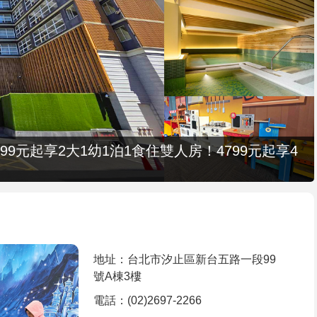
9元起享2大1幼1泊1食住雙人房！4799元起享4
地址：台北市汐止區新台五路一段99
號A棟3樓
電話：(02)2697-2266