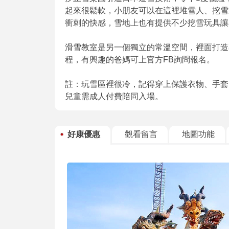
起來很鬆軟，小朋友可以在這裡堆雪人、挖雪
衝刺的快感，雪地上也有提供不少挖雪玩具讓
滑雪教室是另一個獨立的常溫空間，裡面打造
程，有興趣的爸媽可上官方FB詢問報名。
註：玩雪區裡很冷，記得穿上保護衣物、手套
兒童需成人付費陪同入場。
好康優惠
觀看留言
地圖功能