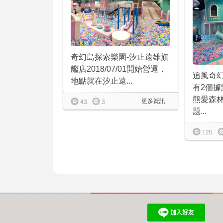
奇幻島探索樂園-汐止遠雄旗
艦店2018/07/01開始營運，
追風奇
地點就在汐止遠...
有2個
熊愛森
更多資訊
43
3
題...
120