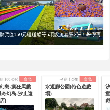
，贈價值150元碰碰船等5項設施套票2張！暑假再
台北
台北
約 100 公尺
約 1 公里
幻島-瘋狂馬戲
水返腳公園(特色遊戲
汐
風奇幻島-汐止遠
場)
童
店)
戲