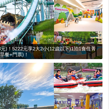
元)！5222元享2大2小(12歲以下)1泊1食住菁
早餐+門票)！