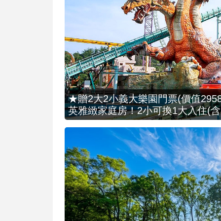
★贈2大2小義大樂園門票(價值2958
英雅緻家庭房！2小可換1大入住(含