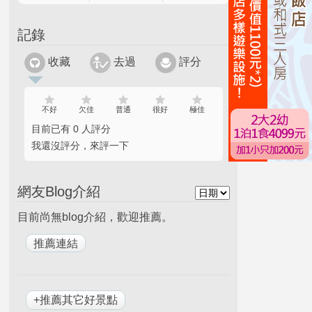
記錄
收藏
去過
評分
不好
欠佳
普通
很好
極佳
目前已有 0 人評分
我還沒評分，來評一下
網友Blog介紹
目前尚無blog介紹，歡迎推薦。
+推薦其它好景點