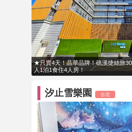
★只賣4天！晶華品牌！礁溪捷絲旅309
人1泊1食住4人房！
汐止雪樂園
台北