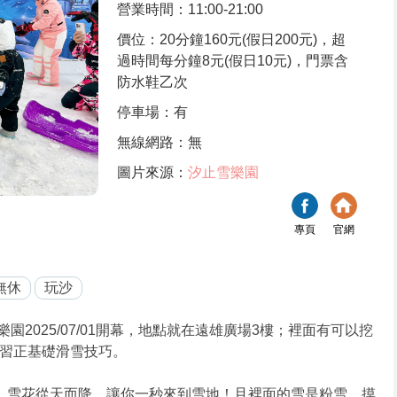
營業時間：11:00-21:00
價位：20分鐘160元(假日200元)，超
過時間每分鐘8元(假日10元)，門票含
防水鞋乙次
停車場：有
無線網路：無
圖片來源：
汐止雪樂園
專頁
官網
無休
玩沙
2025/07/01開幕，地點就在遠雄廣場3樓；裡面有可以挖
習正基礎滑雪技巧。
，雪花從天而降，讓你一秒來到雪地！且裡面的雪是粉雪，摸