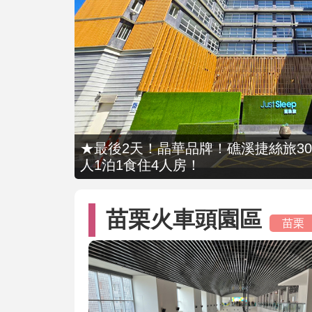
★最後2天！晶華品牌！礁溪捷絲旅309
人1泊1食住4人房！
苗栗火車頭園區
苗栗