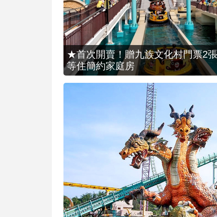
★首次開賣！贈九族文化村門票2張(總價
等住簡約家庭房