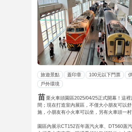
旅遊景點
蓋印章
100元以下門票
戶外環境
苗
栗火車頭園區2025/04/25正式開幕
間；現在打造室內展區，不僅大小朋友可以舒
施，小朋友有小火車可以坐，另有火車頭一村
園區內展示CT152百年蒸汽火車、DT560蒸