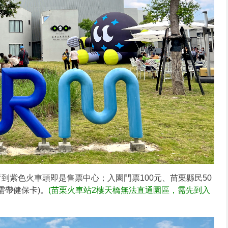
到紫色火車頭即是售票中心；入園門票100元、苗栗縣民50
需帶健保卡)。
(苗栗火車站2樓天橋無法直通園區，需先到入