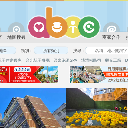
言
地圖搜尋
商家合作
類別：
搜尋：
親子住房優惠
台北親子餐廳
溫泉泡湯SPA
溜滑梯民宿
觀光工廠
D