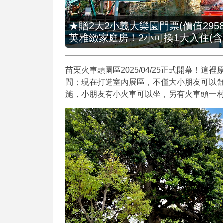
★贈2大2小義大樂園門票(價值2958
英雅緻家庭房！2小可換1大入住(含
苗栗火車頭園區2025/04/25正式開幕！
間；現在打造室內展區，不僅大小朋友可以
施，小朋友有小火車可以坐，另有火車頭一