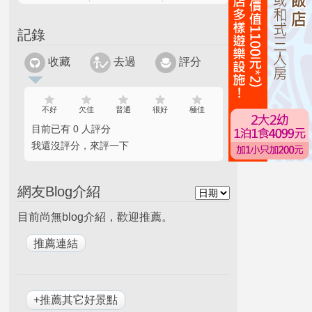
記錄
收藏
去過
評分
不好
欠佳
普通
很好
極佳
目前已有 0 人評分
我還沒評分，來評一下
網友Blog介紹
目前尚無blog介紹，歡迎推薦。
+推薦其它好景點