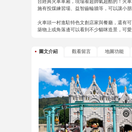
台經典火車車廂，現場看超帥氣超酷的！火車
施有投煤練習場、益智齒輪牆等，可以讓小朋
火車頭一村進駐特色文創店家與餐廳，還有可
築物上或角落邊可以看到不少貓咪造景，可愛
圖文介紹
觀看留言
地圖功能