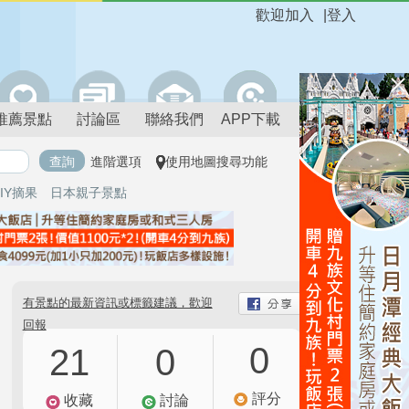
歡迎加入
|
登入
推薦景點
討論區
聯絡我們
APP下載
進階選項
使用地圖搜尋功能
IY摘果
日本親子景點
有景點的最新資訊或標籤建議，歡迎
回報
0
21
0
評分
收藏
討論