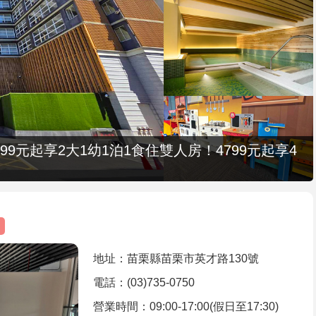
9元起享2大1幼1泊1食住雙人房！4799元起享4
地址：苗栗縣苗栗市英才路130號
電話：(03)735-0750
營業時間：09:00-17:00(假日至17:30)