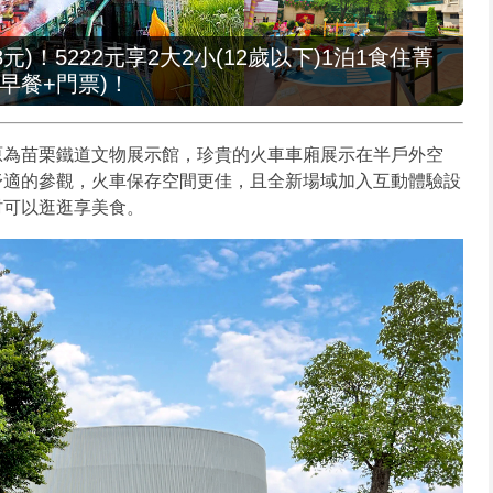
元)！5222元享2大2小(12歲以下)1泊1食住菁
早餐+門票)！
這裡原為苗栗鐵道文物展示館，珍貴的火車車廂展示在半戶外空
舒適的參觀，火車保存空間更佳，且全新場域加入互動體驗設
村可以逛逛享美食。