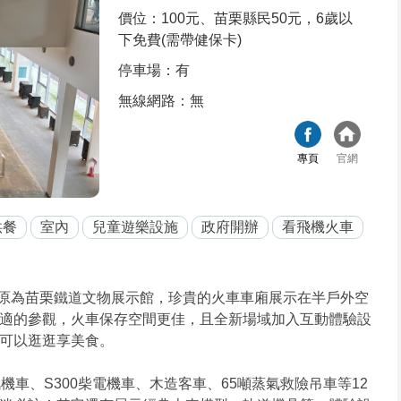
價位：100元、苗栗縣民50元，6歲以
下免費(需帶健保卡)
停車場：有
無線網路：無
專頁
官網
供餐
室內
兒童遊樂設施
政府開辦
看飛機火車
！這裡原為苗栗鐵道文物展示館，珍貴的火車車廂展示在半戶外空
適的參觀，火車保存空間更佳，且全新場域加入互動體驗設
可以逛逛享美食。
汽機車、S300柴電機車、木造客車、65噸蒸氣救險吊車等12