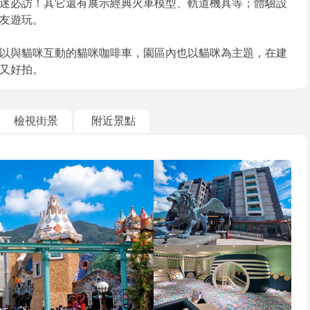
迷必訪！其它還有展示經典火車模型、軌道機具等；體驗設
友遊玩。
以與貓咪互動的貓咪咖啡車，園區內也以貓咪為主題，在建
又好拍。
檢視街景
附近景點