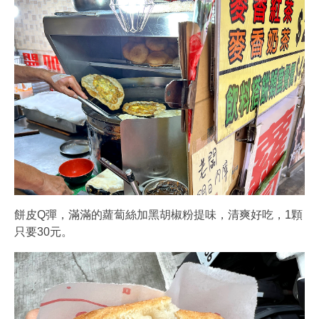
餅皮Q彈，滿滿的蘿蔔絲加黑胡椒粉提味，清爽好吃，1顆
只要30元。