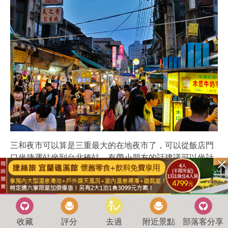
三和夜市可以算是三重最大的在地夜市了，可以從飯店門
口坐捷運站坐到台北橋站，有帶小朋友的話建議可以坐計
程車約100元內就會到了比較方便。
收藏
評分
去過
附近景點
部落客分享