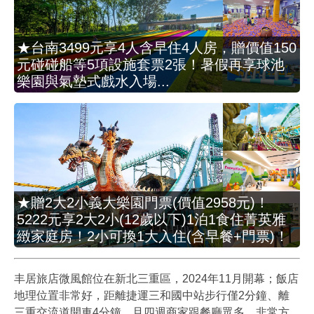
★台南3499元享4人含早住4人房，贈價值150
元碰碰船等5項設施套票2張！暑假再享球池
樂園與氣墊式戲水入場...
★贈2大2小義大樂園門票(價值2958元)！
5222元享2大2小(12歲以下)1泊1食住菁英雅
緻家庭房！2小可換1大入住(含早餐+門票)！
丰居旅店微風館位在新北三重區，2024年11月開幕；飯店
地理位置非常好，距離捷運三和國中站步行僅2分鐘、離
三重交流道開車4分鐘，且四週商家跟餐廳眾多，非常方