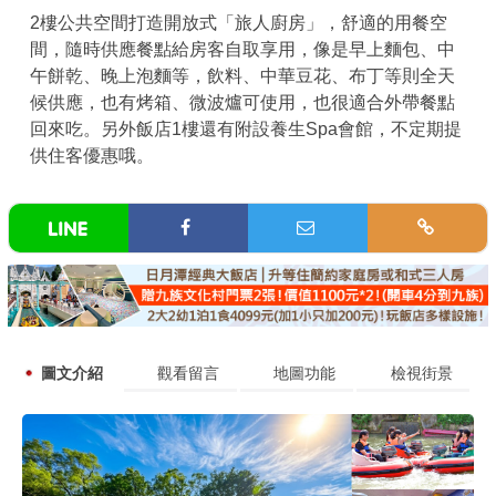
2樓公共空間打造開放式「旅人廚房」，舒適的用餐空
間，隨時供應餐點給房客自取享用，像是早上麵包、中
午餅乾、晚上泡麵等，飲料、中華豆花、布丁等則全天
候供應，也有烤箱、微波爐可使用，也很適合外帶餐點
回來吃。另外飯店1樓還有附設養生Spa會館，不定期提
供住客優惠哦。
圖文介紹
觀看留言
地圖功能
檢視街景