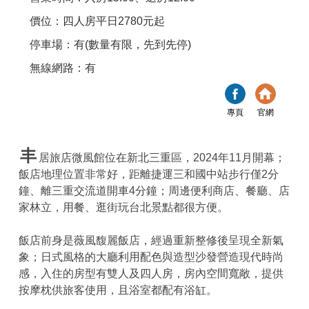
價位：四人房平日2780元起
停車場：有(數量有限，先到先停)
無線網路：有
專頁
官網
丰
居旅店微風館位在新北三重區，2024年11月開幕；
飯店地理位置非常好，距離捷運三和國中站步行僅2分
鐘、離三重交流道開車4分鐘；周邊便利商店、餐廳、店
家林立，用餐、逛街玩台北景點都很方便。
飯店前身是薇風馥麗飯店，經過重新整修後呈現全新氣
象；日式風格的大廳利用配色與造型沙發營造現代時尚
感，入住的房型有雙人及四人房，房內空間寬敞，提供
按摩枕供旅客使用，且浴室都配有浴缸。