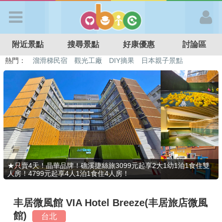
歡迎加入
附近景點
搜尋景點
好康優惠
討論區
APP登入
熱門：
特色遊戲場
親子住房優惠
台北親子餐廳
溫泉泡湯SPA
溜滑梯民宿
觀光工廠
DIY摘果
日本親子景點
首 頁
搜尋景點
好康優惠
★只賣4天！晶華品牌！礁溪捷絲旅3099元起享2大1幼1泊1食住雙
人房！4799元起享4人1泊1食住4人房！
最新消息
丰居微風館 VIA Hotel Breeze(丰居旅店微風
最新留言
館)
台北