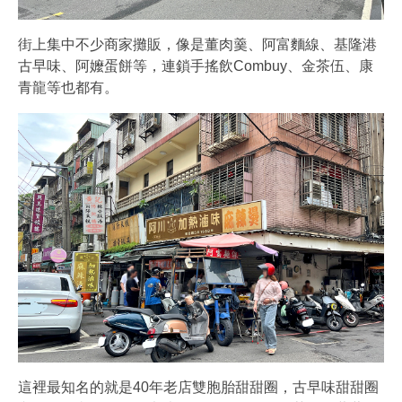
街上集中不少商家攤販，像是董肉羹、阿富麵線、基隆港
古早味、阿嬤蛋餅等，連鎖手搖飲Combuy、金茶伍、康
青龍等也都有。
這裡最知名的就是40年老店雙胞胎甜甜圈，古早味甜甜圈