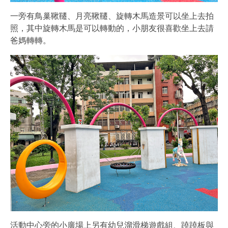
一旁有鳥巢鞦韆、月亮鞦韆、旋轉木馬造景可以坐上去拍
照，其中旋轉木馬是可以轉動的，小朋友很喜歡坐上去請
爸媽轉轉。
活動中心旁的小廣場上另有幼兒溜滑梯遊戲組、蹺蹺板與