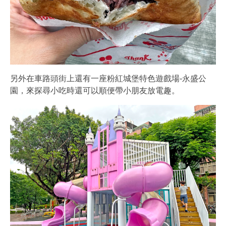
另外在車路頭街上還有一座粉紅城堡特色遊戲場-永盛公
園，來探尋小吃時還可以順便帶小朋友放電趣。