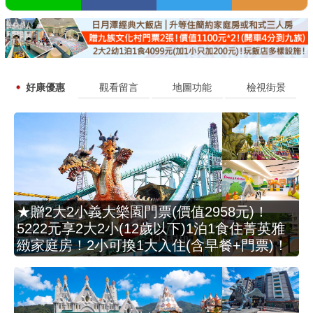
好康優惠
觀看留言
地圖功能
檢視街景
★贈2大2小義大樂園門票(價值2958元)！
5222元享2大2小(12歲以下)1泊1食住菁英雅
緻家庭房！2小可換1大入住(含早餐+門票)！