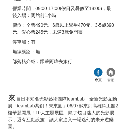
營業時間：09:00-17:00(假日及暑假至18:00)，最
後入場：閉館前1小時
價位：全票490元、6歲以上學生470元、3-5歲390
元、愛心票245元，未滿3歲免門票
停車場：有
無線網路：無
部落格介紹：
跟著阿瑋去旅行
專頁
官網
來
自日本知名光影藝術團隊teamLab，全新光影互動
展「teamLab共創！未來園」06/07起來到高雄科工館2
樓華麗開展！10大主題展區，除了炫目迷人的光影展
示，還有互動設施，讓大家進入一場迷幻的未來遊樂
園。