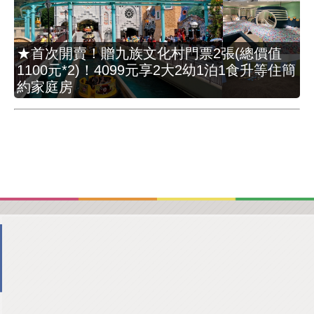
★首次開賣！贈九族文化村門票2張(總價值
1100元*2)！4099元享2大2幼1泊1食升等住簡
約家庭房