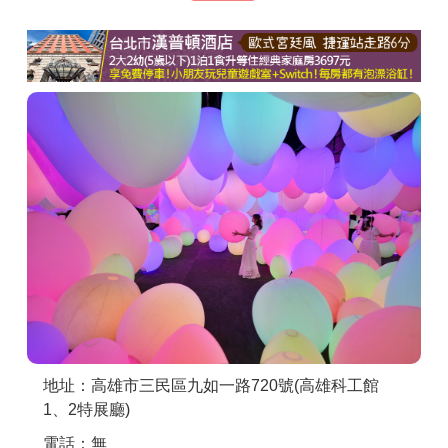
商家合作
推薦景點
討論區
聯絡我們
APP下載
地址：高雄市三民區九如一路720號(高雄科工館
1、2特展廳)
電話：無