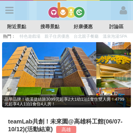
歡迎加入
附近景點
搜尋景點
好康優惠
討論區
APP登入
熱門：
溜滑梯民宿
觀光工廠
DIY摘果
日本親子景點
特色遊戲場
親子住房優惠
台北親子餐廳
溫泉泡湯SPA
首 頁
搜尋景點
好康優惠
晶華品牌！礁溪捷絲旅3099元起享2大1幼1泊1食住雙人房！4799
元起享4人1泊1食住4人房！
最新消息
teamLab共創！未來園@高雄科工館(06/07-
最新留言
10/12)(活動結束)
高雄