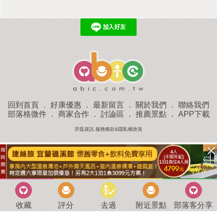
回到首頁
．
好康優惠
．
最新留言
．
關於我們
．
聯絡我們
部落格微件
．
商家合作
．
討論區
．
推薦景點
．
APP下載
羿磊資訊 服務條款&隱私權政策
收藏
評分
去過
附近景點
部落客分享