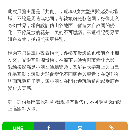
此次展覽主題是「共創」，近360度大型投影沈浸式場
域，不論是周邊或地面，都被繽紛光影包圍，好像走入
奇幻世界，場內設計仿山谷地面，營造大自然間的變
化；不停綻放的花朵，美的不可思議。來這裡記得穿著
淺色衣物，拍起照來更特別。
場內不只是單純觀看拍照，多樣互動設施也很適合小朋
友來。光影互動溜滑梯，在溜下去時會跟著變化光影；
彩繪投影滿足小朋友塗鴉樂趣，又能在大螢幕上與自己
作品互動；滾動大球會變化不同顏色與聲音；在Q彈的
地面玩跳房子等，讓小朋友在開心遊玩時還能感受顏色
變化與美感。
註：部份展區需脫鞋著襪(現場有販售)，不可穿著3cm以
上高跟鞋入場。