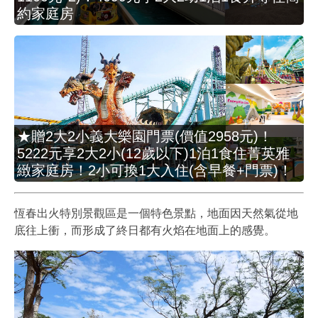
約家庭房
★贈2大2小義大樂園門票(價值2958元)！
5222元享2大2小(12歲以下)1泊1食住菁英雅
緻家庭房！2小可換1大入住(含早餐+門票)！
恆春出火特別景觀區是一個特色景點，地面因天然氣從地
底往上衝，而形成了終日都有火焰在地面上的感覺。