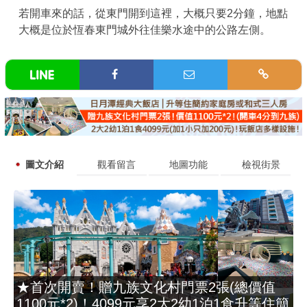
若開車來的話，從東門開到這裡，大概只要2分鐘，地點
大概是位於恆春東門城外往佳樂水途中的公路左側。
圖文介紹
觀看留言
地圖功能
檢視街景
★首次開賣！贈九族文化村門票2張(總價值
1100元*2)！4099元享2大2幼1泊1食升等住簡