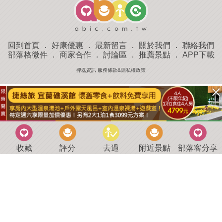
回到首頁
．
好康優惠
．
最新留言
．
關於我們
．
聯絡我們
部落格微件
．
商家合作
．
討論區
．
推薦景點
．
APP下載
羿磊資訊 服務條款&隱私權政策
收藏
評分
去過
附近景點
部落客分享