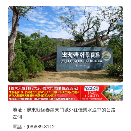
商家合作
推薦景點
討論區
聯絡我們
APP下載
地址：屏東縣恆春鎮東門城外往佳樂水途中的公路
左側
電話：(08)889-8112