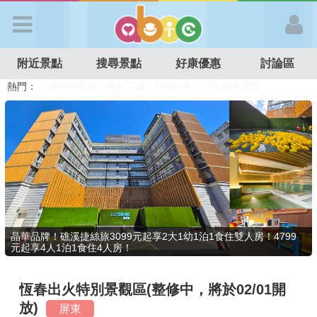
歡迎加入
附近景點
搜尋景點
好康優惠
討論區
APP登入
熱門：
溜滑梯民宿
觀光工廠
DIY摘果
日本親子景點
特色遊戲場
親子住房優惠
台北親子餐廳
溫泉泡湯SPA
首 頁
搜尋景點
好康優惠
晶華品牌！礁溪捷絲旅3099元起享2大1幼1泊1食住雙人房！4799
元起享4人1泊1食住4人房！
最新消息
恆春出火特別景觀區(整修中，將於02/01開
最新留言
放)
屏東