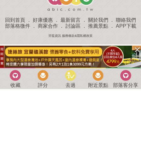
回到首頁
．
好康優惠
．
最新留言
．
關於我們
．
聯絡我們
部落格微件
．
商家合作
．
討論區
．
推薦景點
．
APP下載
羿磊資訊 服務條款&隱私權政策
收藏
評分
去過
附近景點
部落客分享