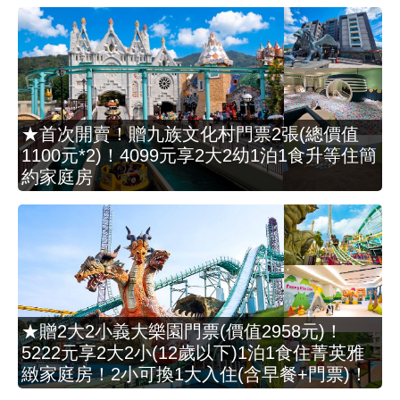
★首次開賣！贈九族文化村門票2張(總價值
1100元*2)！4099元享2大2幼1泊1食升等住簡
約家庭房
★贈2大2小義大樂園門票(價值2958元)！
5222元享2大2小(12歲以下)1泊1食住菁英雅
緻家庭房！2小可換1大入住(含早餐+門票)！