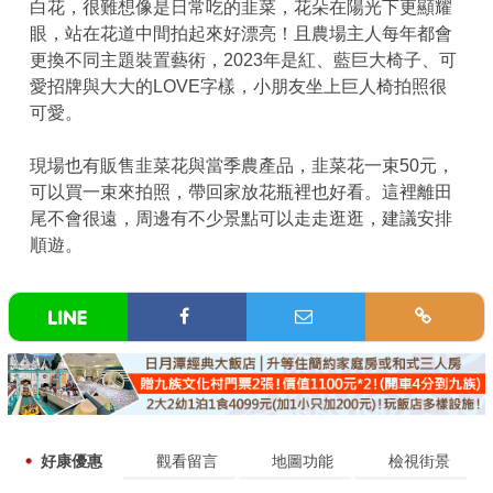
白花，很難想像是日常吃的韭菜，花朵在陽光下更顯耀
眼，站在花道中間拍起來好漂亮！且農場主人每年都會
更換不同主題裝置藝術，2023年是紅、藍巨大椅子、可
愛招牌與大大的LOVE字樣，小朋友坐上巨人椅拍照很
可愛。
現場也有販售韭菜花與當季農產品，韭菜花一束50元，
可以買一束來拍照，帶回家放花瓶裡也好看。這裡離田
尾不會很遠，周邊有不少景點可以走走逛逛，建議安排
順遊。
好康優惠
觀看留言
地圖功能
檢視街景