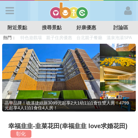
歡迎加入
附近景點
搜尋景點
好康優惠
討論區
APP登入
熱門：
溜滑梯民宿
觀光工廠
DIY摘果
日本親子景點
特色遊戲場
親子住房優惠
台北親子餐廳
溫泉泡湯SPA
首 頁
搜尋景點
好康優惠
晶華品牌！礁溪捷絲旅3099元起享2大1幼1泊1食住雙人房！4799
元起享4人1泊1食住4人房！
最新消息
幸福韭韭-韭菜花田(幸福韭韭 love求婚花田)
最新留言
彰化