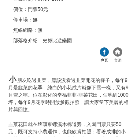
價位：門票50元
停車場：無
無線網路：無
部落格介紹：
史努比遊樂園
專頁
官網
小
朋友吃過韭菜，應該沒看過韭菜開花的樣子，每年9
月是韭菜的花季，純白的小花成片就像下雪一樣，又有9
月雪之稱。位在彰化的幸福韭韭-韭菜花田，佔地約1000
坪，每年9月花季時開放參觀拍照，讓大家留下美麗的相
片與回憶。
韭菜花田就在埤頭東螺溪木棉道旁，入園門票只要50
元，既可支持小農運作，也能欣賞拍照；看著成排的小