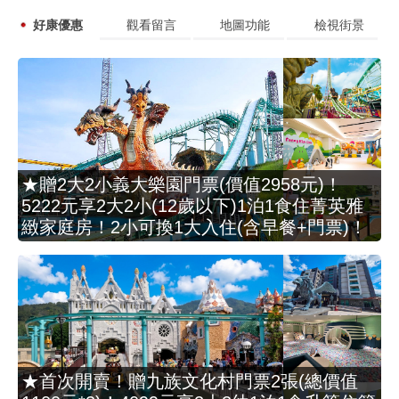
好康優惠
觀看留言
地圖功能
檢視街景
★贈2大2小義大樂園門票(價值2958元)！
5222元享2大2小(12歲以下)1泊1食住菁英雅
緻家庭房！2小可換1大入住(含早餐+門票)！
★首次開賣！贈九族文化村門票2張(總價值