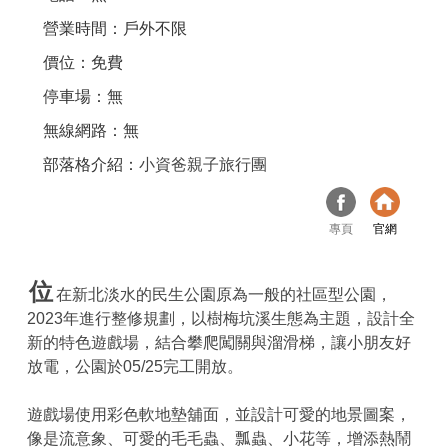
營業時間：戶外不限
價位：免費
停車場：無
無線網路：無
部落格介紹：
小資爸親子旅行團
專頁
官網
位
在新北淡水的民生公園原為一般的社區型公園，
2023年進行整修規劃，以樹梅坑溪生態為主題，設計全
新的特色遊戲場，結合攀爬闖關與溜滑梯，讓小朋友好
放電，公園於05/25完工開放。
遊戲場使用彩色軟地墊舖面，並設計可愛的地景圖案，
像是流意象、可愛的毛毛蟲、瓢蟲、小花等，增添熱鬧