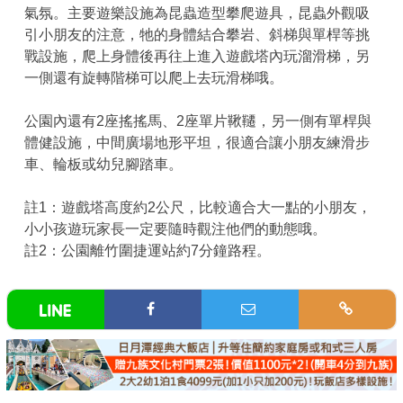
氣氛。主要遊樂設施為昆蟲造型攀爬遊具，昆蟲外觀吸
引小朋友的注意，牠的身體結合攀岩、斜梯與單桿等挑
戰設施，爬上身體後再往上進入遊戲塔內玩溜滑梯，另
一側還有旋轉階梯可以爬上去玩滑梯哦。
公園內還有2座搖搖馬、2座單片鞦韆，另一側有單桿與
體健設施，中間廣場地形平坦，很適合讓小朋友練滑步
車、輪板或幼兒腳踏車。
註1：遊戲塔高度約2公尺，比較適合大一點的小朋友，
小小孩遊玩家長一定要隨時觀注他們的動態哦。
註2：公園離竹圍捷運站約7分鐘路程。