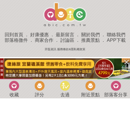
回到首頁
．
好康優惠
．
最新留言
．
關於我們
．
聯絡我們
部落格微件
．
商家合作
．
討論區
．
推薦景點
．
APP下載
羿磊資訊 服務條款&隱私權政策
收藏
評分
去過
附近景點
部落客分享