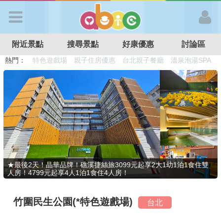
歡迎加入
附近景點
搜尋景點
好康優惠
討論區
APP登入
熱門：
溜滑梯民宿
觀光工廠
DIY摘果
日本親子景點
特色遊戲場
親子住房優惠
台北親子餐廳
溫泉泡湯SPA
首 頁
搜尋景點
好康優惠
★最後2天！晶華品牌！礁溪捷絲旅3099元起享2大1幼1泊1食住雙
人房！4799元起享4人1泊1食住4人房！
最新消息
竹圍民生公園(*特色遊戲場)
台北
最新留言