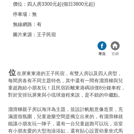
價位：四人房3300元起(假日3800元起)
停車場：無
無線網路：有
圖片來源：王子民宿
專頁
官網
位
在屏東東港的王子民宿，有雙人房以及四人房型，
每間房各有不同主題特色，其中還有一間有溜滑梯與兒
童超跑給小朋友玩！且民宿距離東港碼頭僅8分鐘車程，
對於安排玩屏東與小琉球遊程來說，是不錯的中繼點。
溜滑梯親子房以海洋為主題，並設計帆船意像造景，充
滿渡假氛圍，兒童遊樂空間是獨立出來的，有溜滑梯就
能讓小朋友玩一陣子，還有一台兒童超跑可以玩，浴室
有小朋友愛的大型泡澡浴缸，還有貼心設置幼童坐式馬