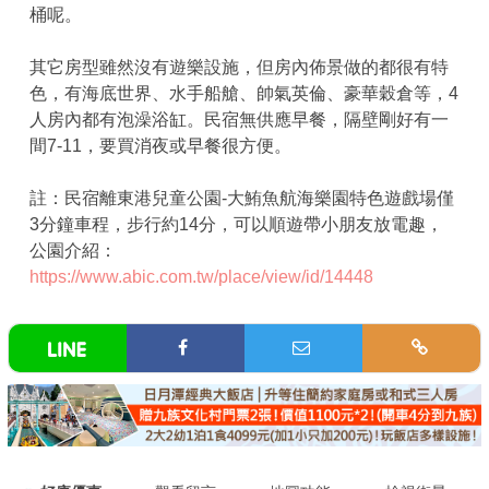
桶呢。
其它房型雖然沒有遊樂設施，但房內佈景做的都很有特
色，有海底世界、水手船艙、帥氣英倫、豪華穀倉等，4
人房內都有泡澡浴缸。民宿無供應早餐，隔壁剛好有一
間7-11，要買消夜或早餐很方便。
註：民宿離東港兒童公園-大鮪魚航海樂園特色遊戲場僅
3分鐘車程，步行約14分，可以順遊帶小朋友放電趣，
公園介紹：
https://www.abic.com.tw/place/view/id/14448