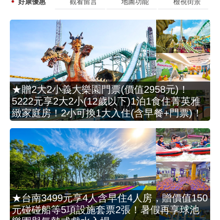
好康優惠
觀看留言
地圖功能
檢視街景
★贈2大2小義大樂園門票(價值2958元)！
5222元享2大2小(12歲以下)1泊1食住菁英雅
緻家庭房！2小可換1大入住(含早餐+門票)！
★台南3499元享4人含早住4人房，贈價值150
元碰碰船等5項設施套票2張！暑假再享球池