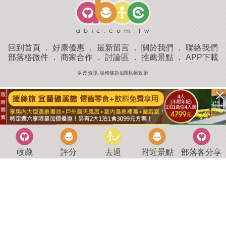
回到首頁
．
好康優惠
．
最新留言
．
關於我們
．
聯絡我們
部落格微件
．
商家合作
．
討論區
．
推薦景點
．
APP下載
羿磊資訊 服務條款&隱私權政策
收藏
評分
去過
附近景點
部落客分享