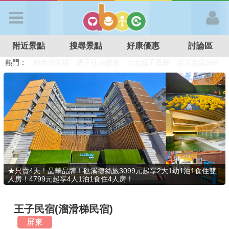
歡迎加入
附近景點
搜尋景點
好康優惠
討論區
APP登入
熱門：
溜滑梯民宿
觀光工廠
DIY摘果
日本親子景點
特色遊戲場
親子住房優惠
台北親子餐廳
溫泉泡湯SPA
首 頁
搜尋景點
好康優惠
★只賣4天！晶華品牌！礁溪捷絲旅3099元起享2大1幼1泊1食住雙
人房！4799元起享4人1泊1食住4人房！
最新消息
王子民宿(溜滑梯民宿)
最新留言
屏東