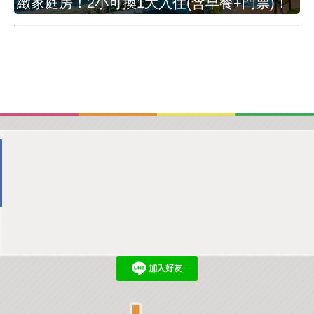
緻家庭房！2小可換1大入住(含早餐+門票)！