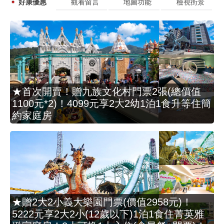
好康優惠
觀看留言
地圖功能
檢視街景
★首次開賣！贈九族文化村門票2張(總價值
1100元*2)！4099元享2大2幼1泊1食升等住簡
約家庭房
★贈2大2小義大樂園門票(價值2958元)！
5222元享2大2小(12歲以下)1泊1食住菁英雅