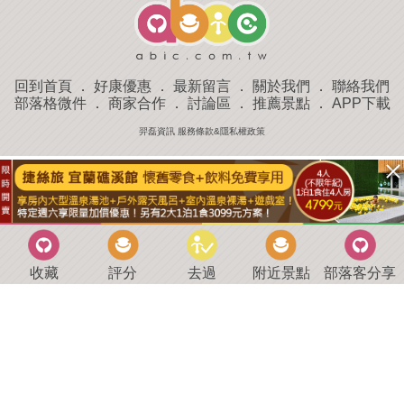
回到首頁
．
好康優惠
．
最新留言
．
關於我們
．
聯絡我們
部落格微件
．
商家合作
．
討論區
．
推薦景點
．
APP下載
羿磊資訊 服務條款&隱私權政策
收藏
評分
去過
附近景點
部落客分享