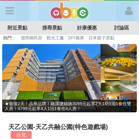
歡迎加入
附近景點
搜尋景點
好康優惠
討論區
APP登入
熱門：
溜滑梯民宿
觀光工廠
DIY摘果
日本親子景點
特色遊戲場
親子住房優惠
台北親子餐廳
溫泉泡湯SPA
首 頁
搜尋景點
好康優惠
★最後2天！晶華品牌！礁溪捷絲旅3099元起享2大1幼1泊1食住雙
人房！4799元起享4人1泊1食住4人房！
最新消息
天乙公園-天乙共融公園(特色遊戲場)
最新留言
台北