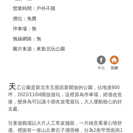
營業時間：戶外不限
價位：免費
停車場：無
無線網路：無
圖片來源：來新北玩公園
專頁
官網
天
乙公園是新北市五股區新開放的公園，佔地達800
坪，2022/11/04開放遊玩，這裡原為停車場，經過改造
後，變身為可以讓小朋友放電遊玩，大人運動散心的好
去處。
兒童遊戲場以大片人工草皮舖面，一片綠意看著心情舒
適。裡面有一座山丘磨石子溜滑梯，分為2座窄滑面與1