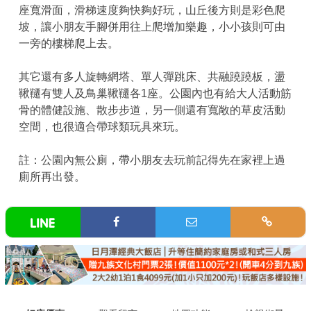
座寬滑面，滑梯速度夠快夠好玩，山丘後方則是彩色爬
坡，讓小朋友手腳併用往上爬增加樂趣，小小孩則可由
一旁的樓梯爬上去。
其它還有多人旋轉網塔、單人彈跳床、共融蹺蹺板，盪
鞦韆有雙人及鳥巢鞦韆各1座。公園內也有給大人活動筋
骨的體健設施、散步步道，另一側還有寬敞的草皮活動
空間，也很適合帶球類玩具來玩。
註：公園內無公廁，帶小朋友去玩前記得先在家裡上過
廁所再出發。