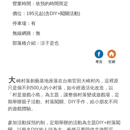
營業時間：依預約時間而定
價位：195元起(含DIY+闖關活動)
停車場：有
無線網路：無
部落格介紹：
涼子是也
專頁
官網
大
崎村落創藝基地座落在台南官田大崎村內，這裡原
只是個不到500人的小村落，如今經過活化改造，以
「村是遊戲小島」為主題，讓整個村落變成遊戲場，定
期舉辦親子活動、村落闖關、DIY手作，給小朋友不同
的遊戲體驗。
參加活動採預約制，定期舉辦的活動為主題DIY+村落闖
關，以報名DIY的人頭為主，爸媽只要陪伴共遊即可。