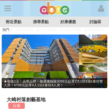
歡迎加入
附近景點
搜尋景點
好康優惠
討論區
APP登入
熱門：
溜滑梯民宿
觀光工廠
DIY摘果
日本親子景點
特色遊戲場
親子住房優惠
台北親子餐廳
溫泉泡湯SPA
首 頁
搜尋景點
好康優惠
★最後2天！晶華品牌！礁溪捷絲旅3099元起享2大1幼1泊1食住雙
人房！4799元起享4人1泊1食住4人房！
最新消息
大崎村落創藝基地
最新留言
台南