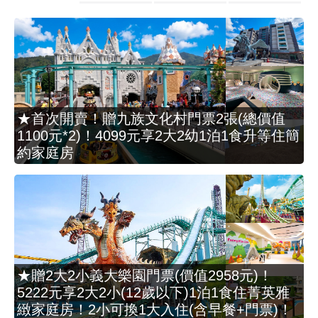
★首次開賣！贈九族文化村門票2張(總價值
1100元*2)！4099元享2大2幼1泊1食升等住簡
約家庭房
★贈2大2小義大樂園門票(價值2958元)！
5222元享2大2小(12歲以下)1泊1食住菁英雅
緻家庭房！2小可換1大入住(含早餐+門票)！