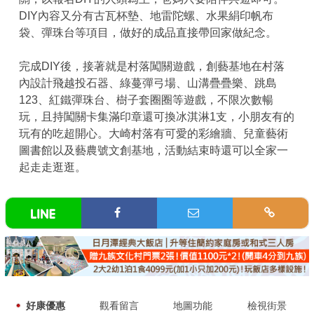
DIY內容又分有古瓦杯墊、地雷陀螺、水果絹印帆布
袋、彈珠台等項目，做好的成品直接帶回家做紀念。
完成DIY後，接著就是村落闖關遊戲，創藝基地在村落
內設計飛越投石器、綠蔓彈弓場、山溝疊疊樂、跳島
123、紅鐵彈珠台、樹子套圈圈等遊戲，不限次數暢
玩，且持闖關卡集滿印章還可換冰淇淋1支，小朋友有的
玩有的吃超開心。大崎村落有可愛的彩繪牆、兒童藝術
圖書館以及藝農號文創基地，活動結束時還可以全家一
起走走逛逛。
好康優惠
觀看留言
地圖功能
檢視街景