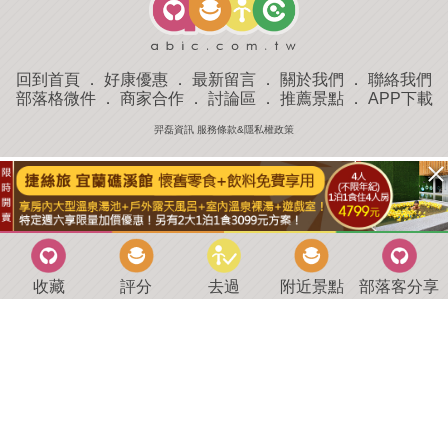
回到首頁
．
好康優惠
．
最新留言
．
關於我們
．
聯絡我們
部落格微件
．
商家合作
．
討論區
．
推薦景點
．
APP下載
羿磊資訊 服務條款&隱私權政策
收藏
評分
去過
附近景點
部落客分享