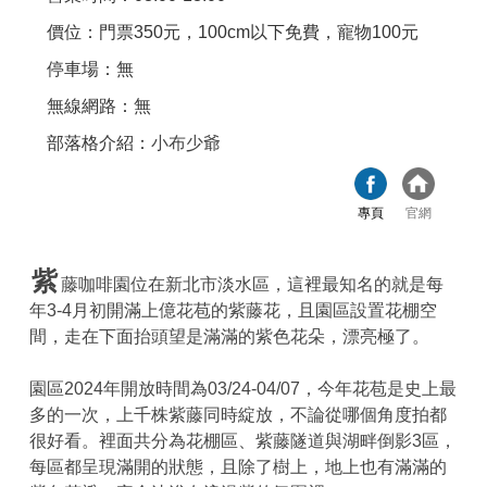
價位：門票350元，100cm以下免費，寵物100元
停車場：無
無線網路：無
部落格介紹：
小布少爺
專頁
官網
紫
藤咖啡園位在新北市淡水區，這裡最知名的就是每
年3-4月初開滿上億花苞的紫藤花，且園區設置花棚空
間，走在下面抬頭望是滿滿的紫色花朵，漂亮極了。
園區2024年開放時間為03/24-04/07，今年花苞是史上最
多的一次，上千株紫藤同時綻放，不論從哪個角度拍都
很好看。裡面共分為花棚區、紫藤隧道與湖畔倒影3區，
每區都呈現滿開的狀態，且除了樹上，地上也有滿滿的