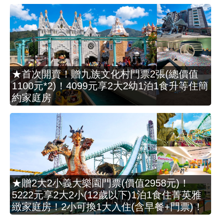
★首次開賣！贈九族文化村門票2張(總價值
1100元*2)！4099元享2大2幼1泊1食升等住簡
約家庭房
★贈2大2小義大樂園門票(價值2958元)！
5222元享2大2小(12歲以下)1泊1食住菁英雅
緻家庭房！2小可換1大入住(含早餐+門票)！