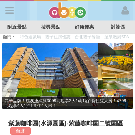
歡迎加入
附近景點
搜尋景點
好康優惠
討論區
APP登入
熱門：
溜滑梯民宿
觀光工廠
DIY摘果
日本親子景點
特色遊戲場
親子住房優惠
台北親子餐廳
溫泉泡湯SPA
首 頁
搜尋景點
好康優惠
晶華品牌！礁溪捷絲旅3099元起享2大1幼1泊1食住雙人房！4799
元起享4人1泊1食住4人房！
最新消息
紫藤咖啡園(水源園區)-紫藤咖啡園二號園區
最新留言
台北