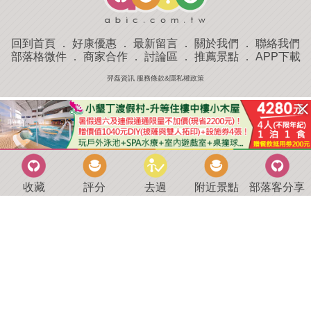
回到首頁
．
好康優惠
．
最新留言
．
關於我們
．
聯絡我們
部落格微件
．
商家合作
．
討論區
．
推薦景點
．
APP下載
羿磊資訊 服務條款&隱私權政策
收藏
評分
去過
附近景點
部落客分享