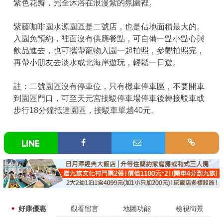
紫色花瓣，完全沐浴在浪漫紫的氛圍裡。
紫藤咖啡園水源園區是二號店，也是佔地面積最大的。
入園免預約，裡面沒有供應餐點，可自備一點小點心與
飲品進去，也可攜帶寵物入園一起拍照，參觀拍照完，
再帶小朋友去淡水或北海岸遊玩，輕鬆一日遊。
註：二號園區沒有停車位，只有機車停車區，不要開車
到園區門口，可至天元宮接駁停車場停車後轉接駁車或
步行18分鐘抵達園區，接駁車單趟40元。
好康優惠
觀看留言
地圖功能
檢視街景