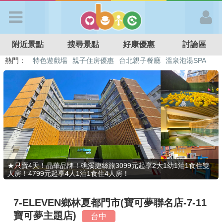
歡迎加入
附近景點
搜尋景點
好康優惠
討論區
APP登入
熱門：
特色遊戲場
親子住房優惠
台北親子餐廳
溫泉泡湯SPA
溜滑梯民宿
觀光工廠
DIY摘果
日本親子景點
首 頁
搜尋景點
好康優惠
★只賣4天！晶華品牌！礁溪捷絲旅3099元起享2大1幼1泊1食住雙
人房！4799元起享4人1泊1食住4人房！
最新消息
7-ELEVEN鄉林夏都門市(寶可夢聯名店-7-11
最新留言
寶可夢主題店)
台中