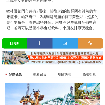
鄉林夏都門市共有2層樓，前往2樓的樓梯間有帥氣的帝
牙盧卡、帕路奇亞，2樓則是滿滿的寶可夢壁貼，超多的
寶可夢角色，看你認得幾個。用餐區與遊戲機台都在這
裡，爸媽可以點個小零食或飲料，小朋友排隊玩機台。
好康優惠
觀看留言
地圖功能
檢視街景