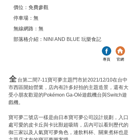
價位：免費參觀
停車場：無
無線網路：無
部落格介紹：
NINI AND BLUE 玩樂食記
專頁
官網
全
台第二間7-11寶可夢主題門市於2021/12/10在台中
市西區開始營業，店內有許多好拍的主題造景，還有大
受小朋友歡迎的Pokémon Ga-Olé遊戲機台與Switch遊
戲機。
寶可夢二號店一樣是由日本寶可夢公司設計規劃，入口
處可愛的皮卡丘與卡比獸超吸睛，店內可以看到歷代的
御三家以及人氣寶可夢角色，連飲料杯、關東煮杯也是
主題店才有的寶可夢圖案哦。