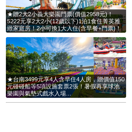
★贈2大2小義大樂園門票(價值2958元)！
5222元享2大2小(12歲以下)1泊1食住菁英雅
緻家庭房！2小可換1大入住(含早餐+門票)！
★台南3499元享4人含早住4人房，贈價值150
元碰碰船等5項設施套票2張！暑假再享球池
樂園與氣墊式戲水入場...