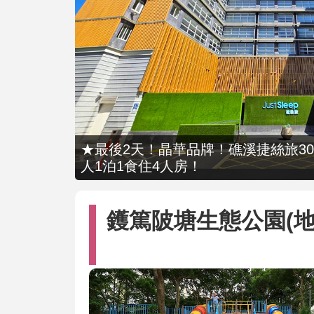
★最後2天！晶華品牌！礁溪捷絲旅309
人1泊1食住4人房！
鑊篤陂塘生態公園(地