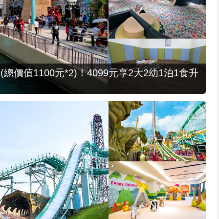
值1100元*2)！4099元享2大2幼1泊1食升