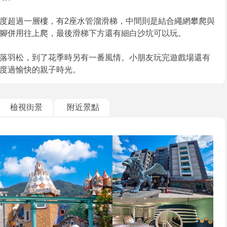
度超過一層樓，有2座水管溜滑梯，中間則是結合繩網攀爬與
腳併用往上爬，最後滑梯下方還有細白沙坑可以玩。
落羽松，到了花季時另有一番風情。小朋友玩完遊戲場還有
度過愉快的親子時光。
檢視街景
附近景點