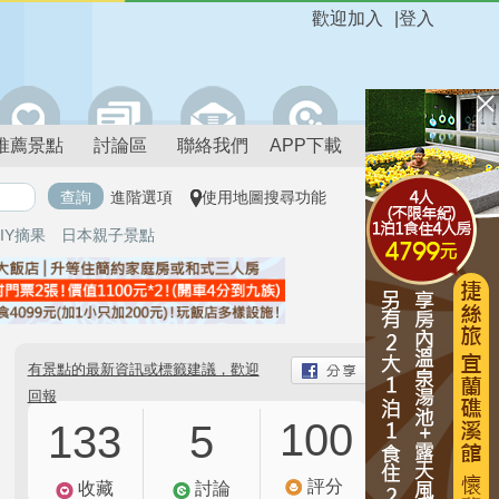
歡迎加入
|
登入
推薦景點
討論區
聯絡我們
APP下載
進階選項
使用地圖搜尋功能
IY摘果
日本親子景點
有景點的最新資訊或標籤建議，歡迎
回報
100
133
5
評分
收藏
討論