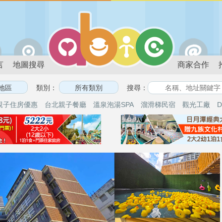
言
地圖搜尋
商家合作
類別：
搜尋：
親子住房優惠
台北親子餐廳
溫泉泡湯SPA
溜滑梯民宿
觀光工廠
D