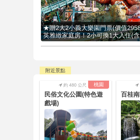
★贈2大2小義大樂園門票(價值2958
英雅緻家庭房！2小可換1大入住(含
附近景點
桃園
約 480 公尺
民俗文化公園(特色遊
百桂南
戲場)