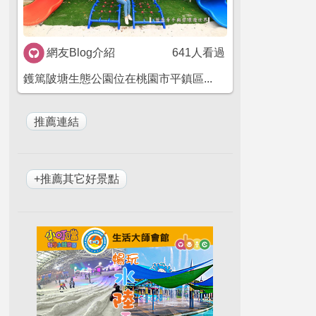
網友Blog介紹
641人看過
鑊篤陂塘生態公園位在桃園市平鎮區...
+推薦其它好景點