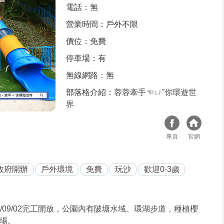
電話：無
營業時間：戶外不限
價位：免費
停車場：有
無線網路：無
部落格介紹：
蓉蓉牽手☜ㄩˇ你環遊世
界
專頁
官網
政府開辦
戶外環境
免費
玩沙
歡迎0-3歲
/09/02完工開放，公園內有陂塘水域、環湖步道，種植櫻
場。