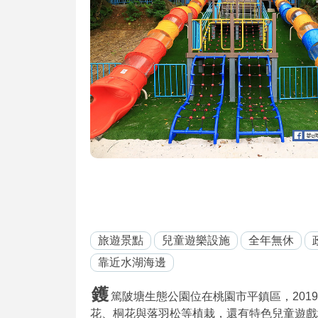
旅遊景點
兒童遊樂設施
全年無休
靠近水湖海邊
鑊
篤陂塘生態公園位在桃園市平鎮區，2019
花、桐花與落羽松等植栽，還有特色兒童遊戲