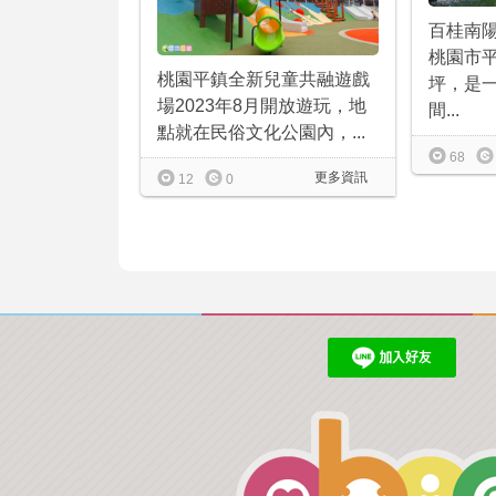
百桂南
桃園市平
桃園平鎮全新兒童共融遊戲
坪，是
場2023年8月開放遊玩，地
間...
點就在民俗文化公園內，...
68
更多資訊
12
0