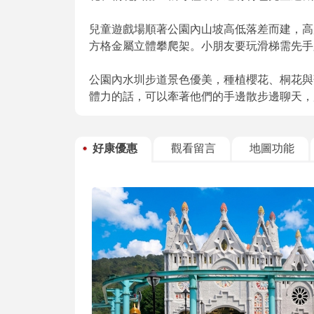
兒童遊戲場順著公園內山坡高低落差而建，高
方格金屬立體攀爬架。小朋友要玩滑梯需先手
公園內水圳步道景色優美，種植櫻花、桐花與
體力的話，可以牽著他們的手邊散步邊聊天，
好康優惠
觀看留言
地圖功能