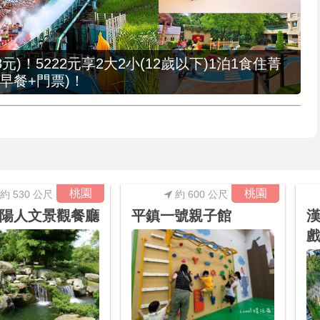
元)！5222元享2大2小(12歲以下)1泊1食住菁
早餐+門票)！
桃園
桃園
約 530 公尺
約 600 公尺
陽人文景觀餐廳
平鎮一號親子館
漢
戲