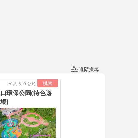
進階搜尋
桃園
約 610 公尺
口環保公園(特色遊
場)