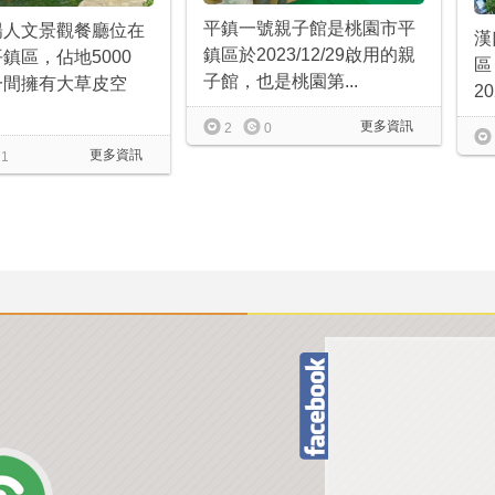
平鎮一號親子館是桃園市平
陽人文景觀餐廳位在
漢
鎮區於2023/12/29啟用的親
鎮區，佔地5000
區
子館，也是桃園第...
一間擁有大草皮空
20
更多資訊
2
0
更多資訊
1