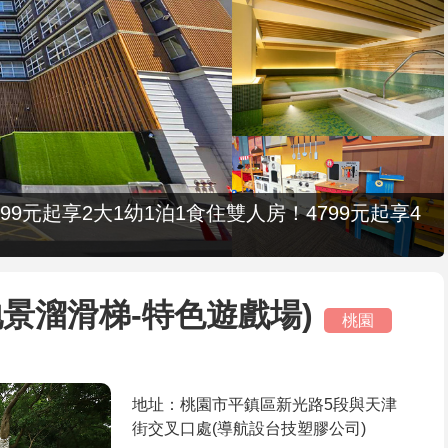
9元起享2大1幼1泊1食住雙人房！4799元起享4
景溜滑梯-特色遊戲場)
桃園
地址：桃園市平鎮區新光路5段與天津
街交叉口處(導航設台技塑膠公司)