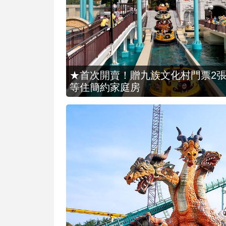
★首次開賣！贈九族文化村門票2張(總價
等住簡約家庭房