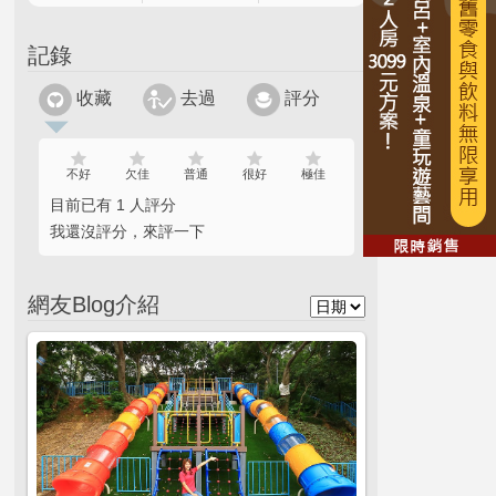
記錄
收藏
去過
評分
不好
欠佳
普通
很好
極佳
目前已有 1 人評分
我還沒評分，來評一下
網友Blog介紹