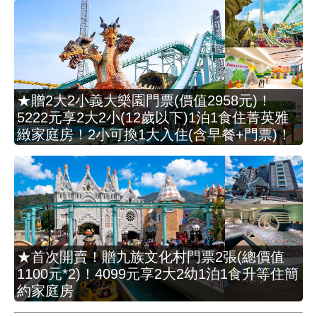
★贈2大2小義大樂園門票(價值2958元)！
5222元享2大2小(12歲以下)1泊1食住菁英雅
緻家庭房！2小可換1大入住(含早餐+門票)！
★首次開賣！贈九族文化村門票2張(總價值
1100元*2)！4099元享2大2幼1泊1食升等住簡
約家庭房