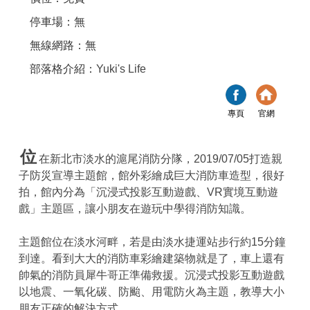
停車場：無
無線網路：無
部落格介紹：
Yuki's Life
專頁
官網
位
在新北市淡水的滬尾消防分隊，2019/07/05打造親
子防災宣導主題館，館外彩繪成巨大消防車造型，很好
拍，館內分為「沉浸式投影互動遊戲、VR實境互動遊
戲」主題區，讓小朋友在遊玩中學得消防知識。
主題館位在淡水河畔，若是由淡水捷運站步行約15分鐘
到達。看到大大的消防車彩繪建築物就是了，車上還有
帥氣的消防員犀牛哥正準備救援。沉浸式投影互動遊戲
以地震、一氧化碳、防颱、用電防火為主題，教導大小
朋友正確的解決方式。