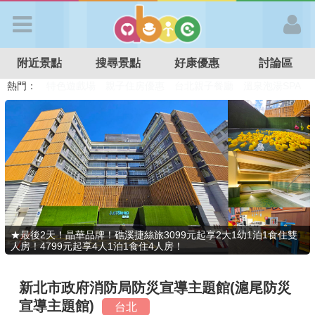
歡迎加入
附近景點
搜尋景點
好康優惠
討論區
APP登入
熱門：
溜滑梯民宿
觀光工廠
DIY摘果
日本親子景點
特色遊戲場
親子住房優惠
台北親子餐廳
溫泉泡湯SPA
首 頁
搜尋景點
好康優惠
★最後2天！晶華品牌！礁溪捷絲旅3099元起享2大1幼1泊1食住雙
人房！4799元起享4人1泊1食住4人房！
最新消息
新北市政府消防局防災宣導主題館(滬尾防災
最新留言
宣導主題館)
台北