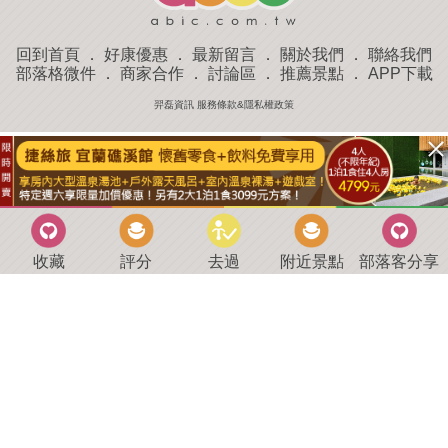
回到首頁
．
好康優惠
．
最新留言
．
關於我們
．
聯絡我們
部落格微件
．
商家合作
．
討論區
．
推薦景點
．
APP下載
羿磊資訊 服務條款&隱私權政策
收藏
評分
去過
附近景點
部落客分享