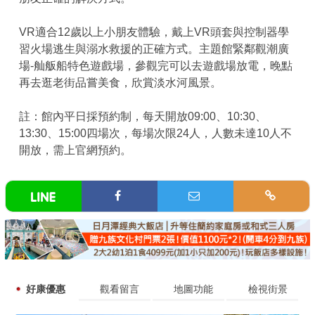
VR適合12歲以上小朋友體驗，戴上VR頭套與控制器學
習火場逃生與溺水救援的正確方式。主題館緊鄰觀潮廣
場-舢舨船特色遊戲場，參觀完可以去遊戲場放電，晚點
再去逛老街品嘗美食，欣賞淡水河風景。
註：館內平日採預約制，每天開放09:00、10:30、
13:30、15:00四場次，每場次限24人，人數未達10人不
開放，需上官網預約。
好康優惠
觀看留言
地圖功能
檢視街景