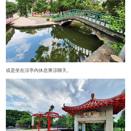
或是坐在涼亭內休息乘涼聊天。