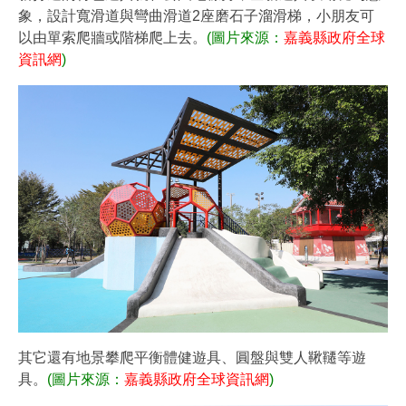
象，設計寬滑道與彎曲滑道2座磨石子溜滑梯，小朋友可
以由單索爬牆或階梯爬上去。
(圖片來源：
嘉義縣政府全球
資訊網
)
其它還有地景攀爬平衡體健遊具、圓盤與雙人鞦韆等遊
具。
(圖片來源：
嘉義縣政府全球資訊網
)