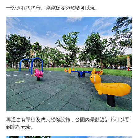
一旁還有搖搖椅、蹺蹺板及盪鞦韆可以玩。
再過去有單槓及成人體健設施，公園內景觀設計都可以看
到宗教元素。