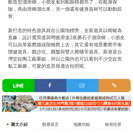
船造型溜滑梯，小朋友看到船眼睛都亮了，在船身探
險，再由滑梯溜出來，另一側還有健身器材可以動動筋
骨。
新打造的特色遊具就在公園地標旁，全新遊具以蜻蜒為
意象，設計寬滑道與彎曲滑道2座磨石子溜滑梯，小朋友
可以由單索爬牆或階梯爬上去；其它還有地景攀爬平衡
體健遊具、戲沙坑、圓盤與雙人鞦韆等遊具。新港是台
灣交趾陶工藝重鎮，所以公園內也可以看到不少交趾剪
黏工藝圖，可愛的造景很適合拍照呢。
圖文介紹
觀看留言
地圖功能
檢視街景