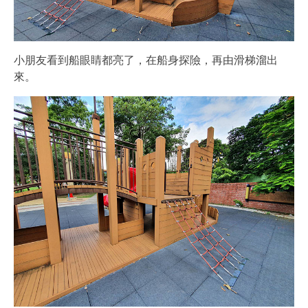
小朋友看到船眼睛都亮了，在船身探險，再由滑梯溜出
來。