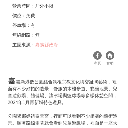
營業時間：戶外不限
價位：免費
停車場：有
無線網路：無
主圖來源：
嘉義縣政府
專頁
官網
嘉
義新港鄉公園結合媽祖宗教文化與交趾陶藝術，裡
面有不少好拍的造景、舒服的木棧步道、彩繪地景、兒
童遊戲場、體健場、溜冰場與籃球場等多樣休憩空間，
2024年1月再新增特色遊具。
公園緊鄰媽祖奉天宮，裡面可以看到不少相關的藝術造
景。順著路線走著就會看到兒童遊戲場，裡面是一座大