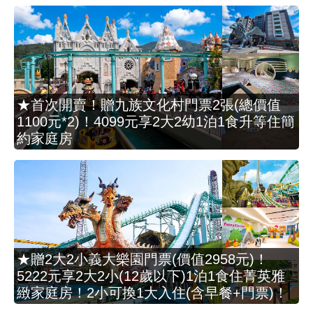
★首次開賣！贈九族文化村門票2張(總價值
1100元*2)！4099元享2大2幼1泊1食升等住簡
約家庭房
★贈2大2小義大樂園門票(價值2958元)！
5222元享2大2小(12歲以下)1泊1食住菁英雅
緻家庭房！2小可換1大入住(含早餐+門票)！