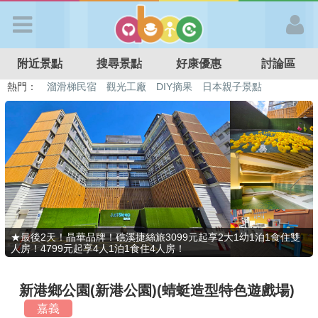
歡迎加入
附近景點
搜尋景點
好康優惠
討論區
APP登入
熱門：
溜滑梯民宿
觀光工廠
DIY摘果
日本親子景點
特色遊戲場
親子住房優惠
台北親子餐廳
溫泉泡湯SPA
首 頁
搜尋景點
好康優惠
★最後2天！晶華品牌！礁溪捷絲旅3099元起享2大1幼1泊1食住雙
人房！4799元起享4人1泊1食住4人房！
最新消息
新港鄉公園(新港公園)(蜻蜓造型特色遊戲場)
最新留言
嘉義