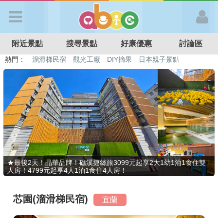
歡迎加入
附近景點
搜尋景點
好康優惠
討論區
APP登入
熱門：
溜滑梯民宿
觀光工廠
DIY摘果
日本親子景點
特色遊戲場
親子住房優惠
台北親子餐廳
溫泉泡湯SPA
首 頁
搜尋景點
好康優惠
★最後2天！晶華品牌！礁溪捷絲旅3099元起享2大1幼1泊1食住雙
人房！4799元起享4人1泊1食住4人房！
最新消息
芯園(溜滑梯民宿)
宜蘭
最新留言