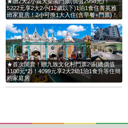
★贈2大2小義大樂園門票(價值2958元)！
5222元享2大2小(12歲以下)1泊1食住菁英雅
緻家庭房！2小可換1大入住(含早餐+門票)！
★首次開賣！贈九族文化村門票2張(總價值
1100元*2)！4099元享2大2幼1泊1食升等住簡
約家庭房