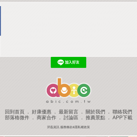
回到首頁
．
好康優惠
．
最新留言
．
關於我們
．
聯絡我們
部落格微件
．
商家合作
．
討論區
．
推薦景點
．
APP下載
羿磊資訊 服務條款&隱私權政策