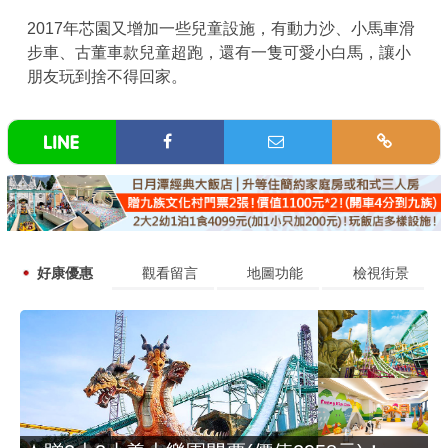
2017年芯園又增加一些兒童設施，有動力沙、小馬車滑
步車、古董車款兒童超跑，還有一隻可愛小白馬，讓小
朋友玩到捨不得回家。
好康優惠
觀看留言
地圖功能
檢視街景