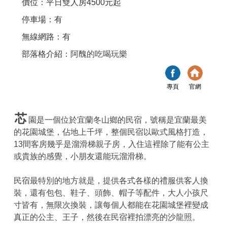
價位：平日雙人房4500元起
停車場：有
無線網路：有
部落格介紹：
阿醜的吃喝玩樂
專頁
官網
芯
園是一個位於宜蘭冬山鄉的民宿，號稱是宜蘭最美
的花園城堡，佔地上千坪，整個民宿以歐式風格打造，
13間客房幾乎是溜滑梯親子房，入住這裡除了能有公主
或貴族的感覺，小朋友還能玩溜滑梯。
民宿最特別的地方就是，提供各式各樣的禮服供客人換
裝，還有包包、鞋子、頭飾、帽子等配件，大人小孩尺
寸皆有，無限次換裝，讓每個人都能在花園城堡裡變成
真正的公主、王子，然後在民宿裡拍漂亮的沙龍照。