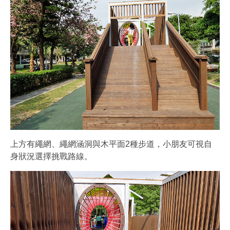
上方有繩網、繩網涵洞與木平面2種步道，小朋友可視自
身狀況選擇挑戰路線。