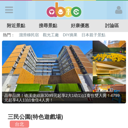
歡迎加入
附近景點
搜尋景點
好康優惠
討論區
APP登入
熱門：
溜滑梯民宿
觀光工廠
DIY摘果
日本親子景點
特色遊戲場
親子住房優惠
台北親子餐廳
溫泉泡湯SPA
首 頁
搜尋景點
好康優惠
晶華品牌！礁溪捷絲旅3099元起享2大1幼1泊1食住雙人房！4799
元起享4人1泊1食住4人房！
最新消息
三民公園(特色遊戲場)
最新留言
台北