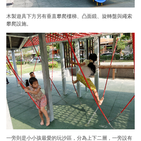
木製遊具下方另有垂直攀爬樓梯、凸面鏡、旋轉盤與繩索
攀爬設施。
一旁則是小小孩最愛的玩沙區，分為上下二層，一旁設有