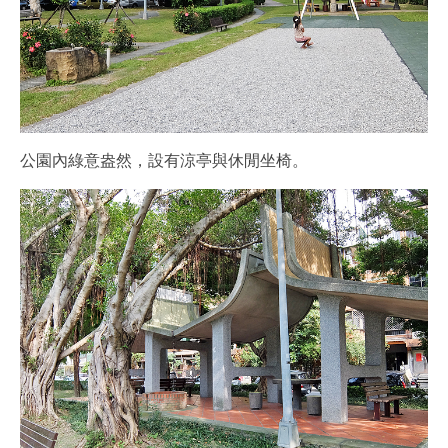
公園內綠意盎然，設有涼亭與休閒坐椅。