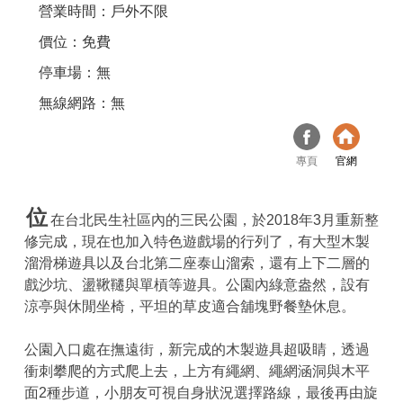
營業時間：戶外不限
價位：免費
停車場：無
無線網路：無
專頁
官網
位
在台北民生社區內的三民公園，於2018年3月重新整
修完成，現在也加入特色遊戲場的行列了，有大型木製
溜滑梯遊具以及台北第二座泰山溜索，還有上下二層的
戲沙坑、盪鞦韆與單槓等遊具。公園內綠意盎然，設有
涼亭與休閒坐椅，平坦的草皮適合舖塊野餐墊休息。
公園入口處在撫遠街，新完成的木製遊具超吸睛，透過
衝刺攀爬的方式爬上去，上方有繩網、繩網涵洞與木平
面2種步道，小朋友可視自身狀況選擇路線，最後再由旋