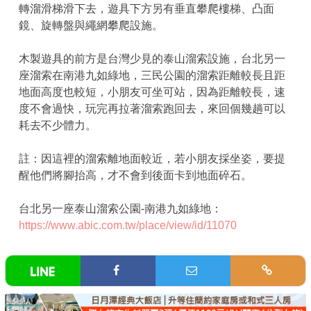
轉溜滑梯滑下去，遊具下方另有垂直攀爬樓梯、凸面
鏡、旋轉盤與繩網攀爬設施。
木製遊具的前方是台灣少見的泰山溜索設施，台北另一
座溜索在南港九如綠地，三民公園的溜索距離較長且距
地面高度也較短，小朋友可坐可站，因為距離較長，速
度不會過快，玩完再拉著溜索跑回去，來回個幾趟可以
耗去不少體力。
註：因這裡的溜索離地面較近，若小朋友採坐姿，要提
醒他們將腳抬高，才不會到後面卡到地面碎石。
台北另一座泰山溜索公園-南港九如綠地：
https://www.abic.com.tw/place/view/id/11070