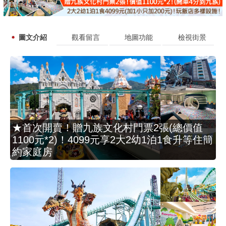
圖文介紹
觀看留言
地圖功能
檢視街景
★首次開賣！贈九族文化村門票2張(總價值
1100元*2)！4099元享2大2幼1泊1食升等住簡
約家庭房