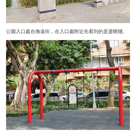
公園入口處在撫遠街，在入口處附近先看到的是盪鞦韆。