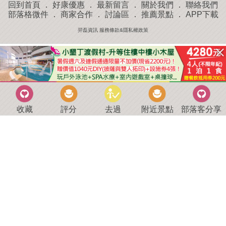
回到首頁
．
好康優惠
．
最新留言
．
關於我們
．
聯絡我們
部落格微件
．
商家合作
．
討論區
．
推薦景點
．
APP下載
羿磊資訊 服務條款&隱私權政策
收藏
評分
去過
附近景點
部落客分享