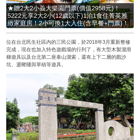
★贈2大2小義大樂園門票(價值2958元)！
5222元享2大2小(12歲以下)1泊1食住菁英雅
緻家庭房！2小可換1大入住(含早餐+門票)！
位在台北民生社區內的三民公園，於2018年3月重新整修
完成，現在也加入特色遊戲場的行列了，有大型木製溜滑
梯遊具以及台北第二座泰山溜索，還有上下二層的戲沙
坑、盪鞦韆與單槓等遊具。